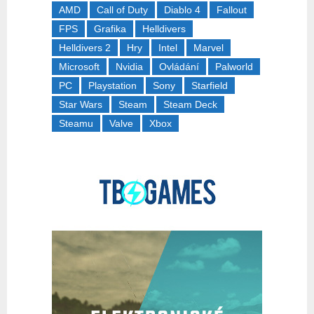
AMD
Call of Duty
Diablo 4
Fallout
FPS
Grafika
Helldivers
Helldivers 2
Hry
Intel
Marvel
Microsoft
Nvidia
Ovládání
Palworld
PC
Playstation
Sony
Starfield
Star Wars
Steam
Steam Deck
Steamu
Valve
Xbox