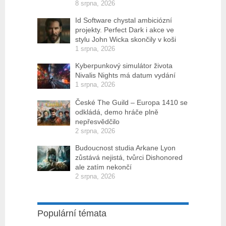
8 srpna, 2026
Id Software chystal ambiciózní
projekty. Perfect Dark i akce ve
stylu John Wicka skončily v koši
1 srpna, 2026
Kyberpunkový simulátor života
Nivalis Nights má datum vydání
1 srpna, 2026
České The Guild – Europa 1410 se
odkládá, demo hráče plně
nepřesvědčilo
2 srpna, 2026
Budoucnost studia Arkane Lyon
zůstává nejistá, tvůrci Dishonored
ale zatím nekončí
2 srpna, 2026
Populární témata