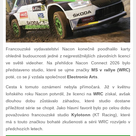
Francouzské vydavatelství Nacon konečně poodhalilo karty
ohledně budoucnosti jedné z nejprestižnějších závodních licencí
ve světě videoher. Na přehlídce Nacon Connect 2026 bylo
představeno studio, které se ujme značky
MS v rallye (WRC)
poté, co se jí vzdala společnost
Electronic Arts
.
Cesta k tomuto oznámení nebyla přímočará. Již v květnu
loňského roku Nacon potvrdil, že licenci na
WRC
získal, avšak
dlouhou dobu zůstávalo záhadou, které studio dostane
příležitost série se chopit. Jako hlavní favorit bylo po celou dobu
považováno francouzské studio
Kylotonn
(KT Racing), které
má s touto značkou bohaté zkušenosti a sérii WRC rozvíjelo v
předchozích letech.