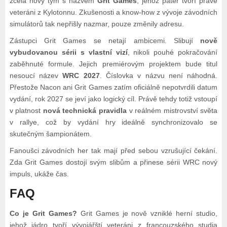
zcela nový tým s názvem
Grit Games
, jehož páteř tvoří právě
veteráni z Kylotonnu. Zkušenosti a know-how z vývoje závodních
simulátorů tak nepřišly nazmar, pouze změnily adresu.
Zástupci Grit Games se netají ambicemi. Slibují
nově
vybudovanou sérii s vlastní vizí
, nikoli pouhé pokračování
zaběhnuté formule. Jejich premiérovým projektem bude titul
nesoucí název
WRC 2027
. Číslovka v názvu není náhodná.
Přestože Nacon ani Grit Games zatím oficiálně nepotvrdili datum
vydání, rok 2027 se jeví jako logický cíl. Právě tehdy totiž vstoupí
v platnost
nová technická pravidla
v reálném mistrovství světa
v rallye, což by vydání hry ideálně synchronizovalo se
skutečným šampionátem.
Fanoušci závodních her tak mají před sebou vzrušující čekání.
Zda Grit Games dostojí svým slibům a přinese sérii WRC nový
impuls, ukáže čas.
FAQ
Co je Grit Games?
Grit Games je nově vzniklé herní studio,
jehož jádro tvoří vývojářští veteráni z francouzského studia