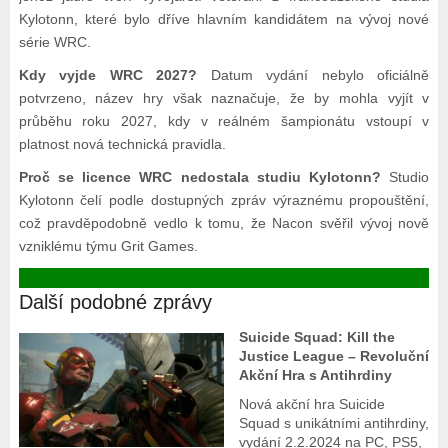
Kylotonn, které bylo dříve hlavním kandidátem na vývoj nové
série WRC.
Kdy vyjde WRC 2027?
Datum vydání nebylo oficiálně
potvrzeno, název hry však naznačuje, že by mohla vyjít v
průběhu roku 2027, kdy v reálném šampionátu vstoupí v
platnost nová technická pravidla.
Proč se licence WRC nedostala studiu Kylotonn?
Studio
Kylotonn čelí podle dostupných zpráv výraznému propouštění,
což pravděpodobně vedlo k tomu, že Nacon svěřil vývoj nově
vzniklému týmu Grit Games.
Další podobné zprávy
Suicide Squad: Kill the
Justice League – Revoluční
Akční Hra s Antihrdiny
Nová akční hra Suicide
Squad s unikátními antihrdiny,
vydání 2.2.2024 na PC, PS5,