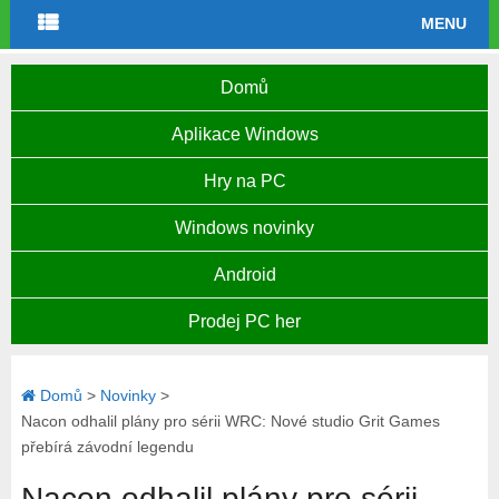
MENU
Domů
Aplikace Windows
Hry na PC
Windows novinky
Android
Prodej PC her
Domů
>
Novinky
>
Nacon odhalil plány pro sérii WRC: Nové studio Grit Games
přebírá závodní legendu
Nacon odhalil plány pro sérii