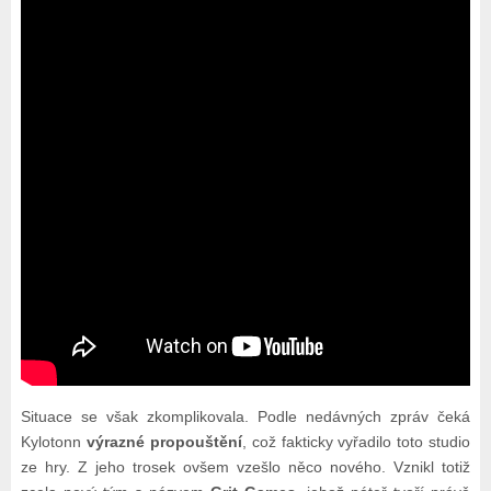
Situace se však zkomplikovala. Podle nedávných zpráv čeká
Kylotonn
výrazné propouštění
, což fakticky vyřadilo toto studio
ze hry. Z jeho trosek ovšem vzešlo něco nového. Vznikl totiž