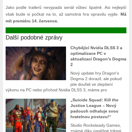
Jako podle trailerů nevypadá seriál vůbec špatně. Asi nejlepší
však bude si počkat na to, až samotná hra opravdu vyjde.
Má
mít premiéru 14. července.
Další podobné zprávy
Chybějící Nvidia DLSS 3 a
optimalizace PC v
aktualizaci Dragon’s Dogma
2
Nový update hry Dragon's
Dogma 2 dorazil, ale pokud
jste doufali ve zlepšení
výkonu na PC nebo příchod Nvidia DLSS 3, máme pro
„Suicide Squad: Kill the
Justice League – Nový
padouch odhaluje svou
hratelnou postavu!“
Studio Rocksteady Games,
známé díky úspěšné trilogii