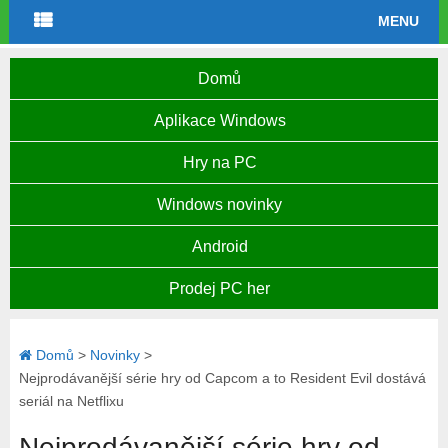
MENU
Domů
Aplikace Windows
Hry na PC
Windows novinky
Android
Prodej PC her
Domů
>
Novinky
>
Nejprodávanější série hry od Capcom a to Resident Evil dostává
seriál na Netflixu
Nejprodávanější série hry od