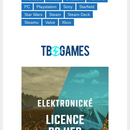
PC
Playstation
Sony
Starfield
Star Wars
Steam
Steam Deck
Steamu
Valve
Xbox