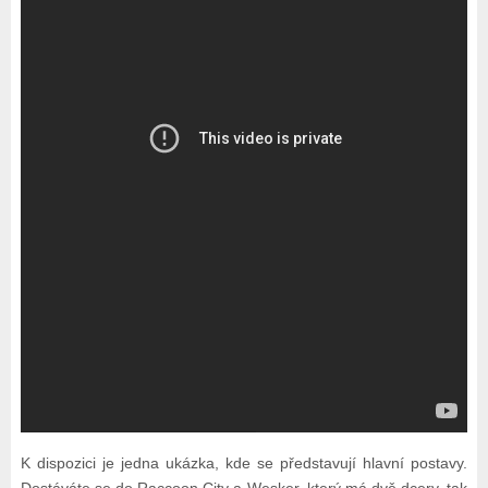
K dispozici je jedna ukázka, kde se představují hlavní postavy.
Dostáváte se do Raccoon City a Wesker, který má dvě dcery, tak