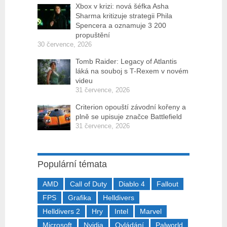
Xbox v krizi: nová šéfka Asha
Sharma kritizuje strategii Phila
Spencera a oznamuje 3 200
propuštění
30 července, 2026
Tomb Raider: Legacy of Atlantis
láká na souboj s T-Rexem v novém
videu
31 července, 2026
Criterion opouští závodní kořeny a
plně se upisuje značce Battlefield
31 července, 2026
Populární témata
AMD
Call of Duty
Diablo 4
Fallout
FPS
Grafika
Helldivers
Helldivers 2
Hry
Intel
Marvel
Microsoft
Nvidia
Ovládání
Palworld