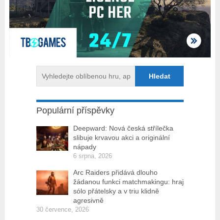
Populární příspěvky
Deepward: Nová česká střílečka
slibuje krvavou akci a originální
nápady
6 srpna, 2026
Arc Raiders přidává dlouho
žádanou funkci matchmakingu: hraj
sólo přátelsky a v triu klidně
agresivně
30 července, 2026