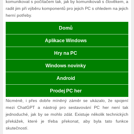
komunikovat s počítačem tak, jak by komunikovali s člověkem, a
radit jim při výběru komponentů pro jejich PC s ohledem na jejich
herní potřeby.
Domů
Aplikace Windows
Hry na PC
Windows novinky
Android
Prodej PC her
Nicméně, i přes dobře míněný záměr se ukázalo, že spojení
mezi ChatGPT a nástroji pro sestavování PC her není tak
jednoduché, jak by se mohlo zdát. Existuje několik technických
překážek, které je třeba překonat, aby byla tato funkce
skutečností.