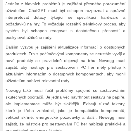
Jedním z hlavních problémů je zajištění přesného porozumění
uživatelům. ChatGPT musí být schopen rozpoznat a správně
interpretovat dotazy týkající se specifikací hardwaru a
požadavků na hry. To vyžaduje rozsáhlý tréninkový proces, aby
systém byl schopen reagovat s dostatečnou přesností a
poskytovat užitečné rady.
Dalším výzvou je zajištění aktualizace informací o dostupných
produktech. Trh s počítačovými komponenty se neustále vyvíjí a
nové produkty se pravidelně objevují na trhu. Newegg musí
zajistit, aby nástroje pro sestavování PC her měly přístup k
aktuálním informacím o dostupných komponentech, aby mohli
uživatelům nabízet relevantní rady.
Newegg také musí řešit problémy spojené se sestavováním
skutečných počítačů. Je jedna věc navrhnout sestavu na papíře,
ale implementace může být složitější. Existují různé faktory,
které je třeba zohlednit, jako je kompatibilita komponentů,
velikost skříně, energetické požadavky a další. Newegg musí
zajistit, že nástroje pro sestavování PC her nabízejí praktické a
proveditelné rady pro uživatele.