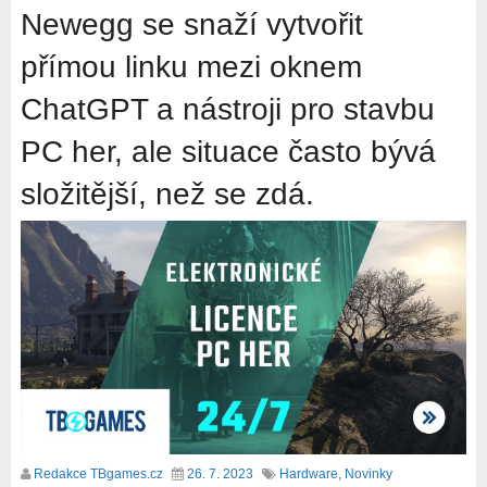
Newegg se snaží vytvořit
přímou linku mezi oknem
ChatGPT a nástroji pro stavbu
PC her, ale situace často bývá
složitější, než se zdá.
Redakce TBgames.cz
26. 7. 2023
Hardware
,
Novinky