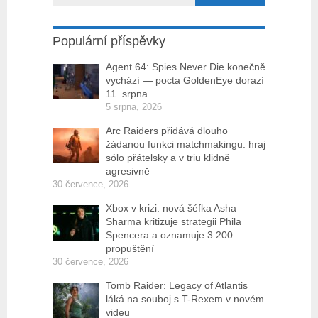
Populární příspěvky
Agent 64: Spies Never Die konečně
vychází — pocta GoldenEye dorazí
11. srpna
5 srpna, 2026
Arc Raiders přidává dlouho
žádanou funkci matchmakingu: hraj
sólo přátelsky a v triu klidně
agresivně
30 července, 2026
Xbox v krizi: nová šéfka Asha
Sharma kritizuje strategii Phila
Spencera a oznamuje 3 200
propuštění
30 července, 2026
Tomb Raider: Legacy of Atlantis
láká na souboj s T-Rexem v novém
videu