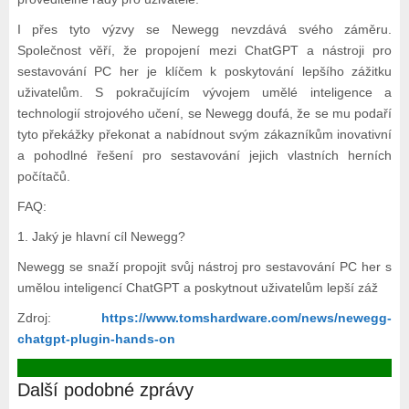
I přes tyto výzvy se Newegg nevzdává svého záměru.
Společnost věří, že propojení mezi ChatGPT a nástroji pro
sestavování PC her je klíčem k poskytování lepšího zážitku
uživatelům. S pokračujícím vývojem umělé inteligence a
technologií strojového učení, se Newegg doufá, že se mu podaří
tyto překážky překonat a nabídnout svým zákazníkům inovativní
a pohodlné řešení pro sestavování jejich vlastních herních
počítačů.
FAQ:
1. Jaký je hlavní cíl Newegg?
Newegg se snaží propojit svůj nástroj pro sestavování PC her s
umělou inteligencí ChatGPT a poskytnout uživatelům lepší záž
Zdroj:
https://www.tomshardware.com/news/newegg-
chatgpt-plugin-hands-on
Další podobné zprávy