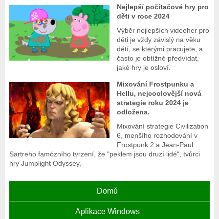
Nejlepší počítačové hry pro
děti v roce 2024
Výběr nejlepších videoher pro
děti je vždy závislý na věku
dětí, se kterými pracujete, a
často je obtížné předvídat,
jaké hry je osloví.
Mixování Frostpunku a
Hellu, nejcoolovější nová
strategie roku 2024 je
odložena.
Mixování strategie Civilization
6, menšího rozhodování v
Frostpunk 2 a Jean-Paul
Sartreho famózního tvrzení, že "peklem jsou druzí lidé", tvůrci
hry Jumplight Odyssey,
Domů
Aplikace Windows