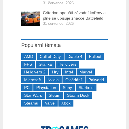
31 července, 2026
Criterion opouští závodní kořeny a
plně se upisuje značce Battlefield
31 července, 2026
Populární témata
AMD
Call of Duty
Diablo 4
Fallout
FPS
Grafika
Helldivers
Helldivers 2
Hry
Intel
Marvel
Microsoft
Nvidia
Ovládání
Palworld
PC
Playstation
Sony
Starfield
Star Wars
Steam
Steam Deck
Steamu
Valve
Xbox