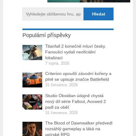
Populární příspěvky
Titanfall 2 konečně mluví česky.
Fanoušci vydali neoficiální
lokalizaci
7 srpna, 2026
Criterion opouští závodní kořeny a
plně se upisuje značce Battlefield
31 července, 2026
Studio Obsidian údajně chystá
nový díl série Fallout, Avowed 2
padl za oběť
31 července, 2026
The Blood of Dawnwalker předvedl
rozsáhlý gameplay a láká na
upírské RPG