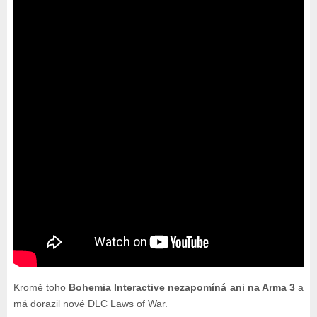
Kromě toho
Bohemia Interactive nezapomíná ani na Arma 3
a
má dorazil nové DLC Laws of War.