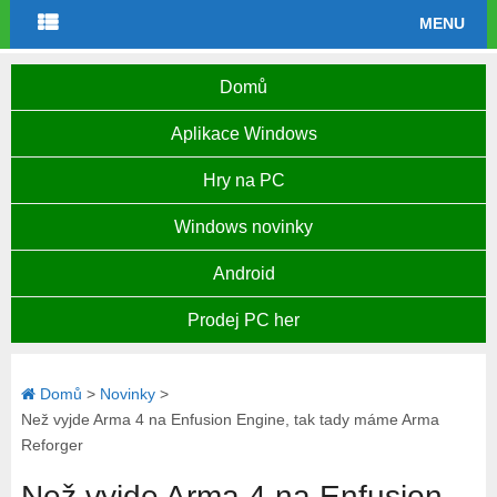
MENU
Domů
Aplikace Windows
Hry na PC
Windows novinky
Android
Prodej PC her
Domů
>
Novinky
>
Než vyjde Arma 4 na Enfusion Engine, tak tady máme Arma
Reforger
Než vyjde Arma 4 na Enfusion