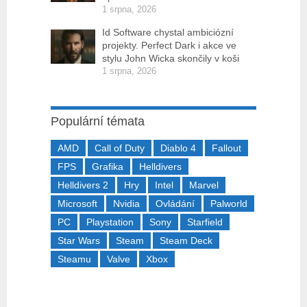
1 srpna, 2026
Id Software chystal ambiciózní
projekty. Perfect Dark i akce ve
stylu John Wicka skončily v koši
1 srpna, 2026
Populární témata
AMD
Call of Duty
Diablo 4
Fallout
FPS
Grafika
Helldivers
Helldivers 2
Hry
Intel
Marvel
Microsoft
Nvidia
Ovládání
Palworld
PC
Playstation
Sony
Starfield
Star Wars
Steam
Steam Deck
Steamu
Valve
Xbox