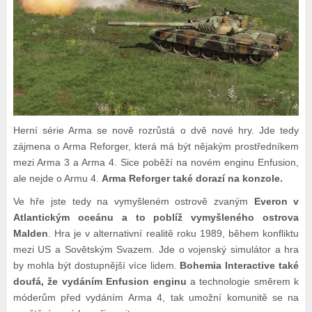
Herní série Arma se nově rozrůstá o dvě nové hry. Jde tedy
zájmena o Arma Reforger, která má být nějakým prostředníkem
mezi Arma 3 a Arma 4. Sice poběží na novém enginu Enfusion,
ale nejde o Armu 4.
Arma Reforger také dorazí na konzole.
Ve hře jste tedy na vymyšleném ostrově zvaným
Everon v
Atlantickým oceánu a to poblíž vymyšleného ostrova
Malden
. Hra je v alternativní realitě roku 1989, během konfliktu
mezi US a Sovětským Svazem. Jde o vojenský simulátor a hra
by mohla být dostupnější více lidem.
Bohemia Interactive také
doufá, že vydáním Enfusion enginu
a technologie směrem k
móderům před vydáním Arma 4, tak umožní komunitě se na