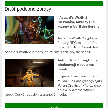
Další podobné zprávy
„Asgard’s Wrath 2
překonává fantasy RPG
mezery před Elder Scrolls
6“
Asgard's Wrath 2 vyplňuje
fantasy RPG mezeru před
Elder Scrolls 6 Rozsah hry
Asgard's Wrath 2 je něco, co musíte zažít, abyste ocenili.
Autoři Hobo: Tough Life
představují novou hru
Kvark
Objevte Kvark, novou retro
střílečku od českých vývojářů
Perun Creative. Připravte se
na akci v alternativním 80.
letech České republiky a uranovém dolu.