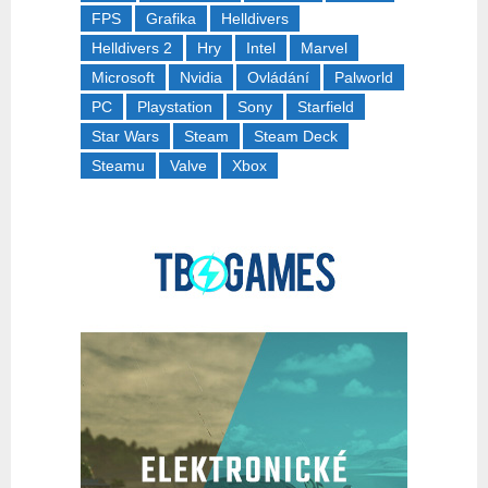
FPS
Grafika
Helldivers
Helldivers 2
Hry
Intel
Marvel
Microsoft
Nvidia
Ovládání
Palworld
PC
Playstation
Sony
Starfield
Star Wars
Steam
Steam Deck
Steamu
Valve
Xbox