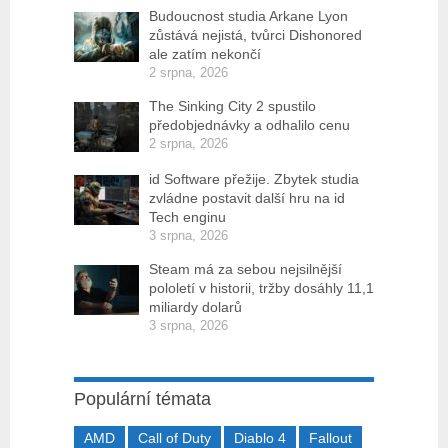
Budoucnost studia Arkane Lyon
zůstává nejistá, tvůrci Dishonored
ale zatím nekončí
2 srpna, 2026
The Sinking City 2 spustilo
předobjednávky a odhalilo cenu
2 srpna, 2026
id Software přežije. Zbytek studia
zvládne postavit další hru na id
Tech enginu
3 srpna, 2026
Steam má za sebou nejsilnější
pololetí v historii, tržby dosáhly 11,1
miliardy dolarů
3 srpna, 2026
Populární témata
AMD
Call of Duty
Diablo 4
Fallout