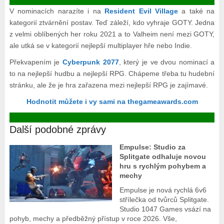
V nominacích narazíte i na
Resident Evil Village
a také na
kategorií ztvárnění postav. Teď záleží, kdo vyhraje GOTY. Jedna
z velmi oblíbených her roku 2021 a to Valheim není mezi GOTY,
ale utká se v kategorií nejlepší multiplayer hře nebo Indie.
Překvapením je
Cyberpunk 2077
, který je ve dvou nominací a
to na nejlepší hudbu a nejlepší RPG. Chápeme třeba tu hudební
stránku, ale že je hra zařazena mezi nejlepší RPG je zajímavé.
Hodnotit můžete i vy sami na thegameawards.com
Další podobné zprávy
Empulse: Studio za
Splitgate odhaluje novou
hru s rychlým pohybem a
mechy
Empulse je nová rychlá 6v6
střílečka od tvůrců Splitgate.
Studio 1047 Games vsází na
pohyb, mechy a předběžný přístup v roce 2026. Vše,