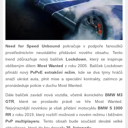
Need for Speed Unbound
pokračuje v podpoře fanoušků
prostřednictvím neustálého přidávání nového obsahu. Tento
trend zdůrazňuje nový balíček
Lockdown
, který se inspiruje
oblíbeným dílem
Most Wanted
z roku 2005. Balíček Lockdown
přináší nový
PvPvE extrakční režim
, kde se dva týmy hráčů
snaží ukrást auta, plnit mise a speciální kontrakty, zatímco je
pronásleduje policie v duchu Most Wanted.
Dále balíček zavádí nová vozidla, včetně ikonického
BMW M3
GTR
, které se proslavilo právě ve hře Most Wanted.
Nejvýraznější novinkou je však přidání motocyklu
BMW S 1000
RR
z roku 2019, který rozšíří možnosti v novém režimu i běžném
PvP multiplayeru
. Tento obsah bude součástí deváté velké
aktualizace, které do hry dorazily
26. listopadu
.