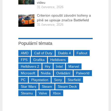
videu
31 července, 2026
Criterion opouští závodní kořeny a
plně se upisuje značce Battlefield
31 července, 2026
Populární témata
AMD
Call of Duty
Diablo 4
Fallout
FPS
Grafika
Helldivers
Helldivers 2
Hry
Intel
Marvel
Microsoft
Nvidia
Ovládání
Palworld
PC
Playstation
Sony
Starfield
Star Wars
Steam
Steam Deck
Steamu
Valve
Xbox