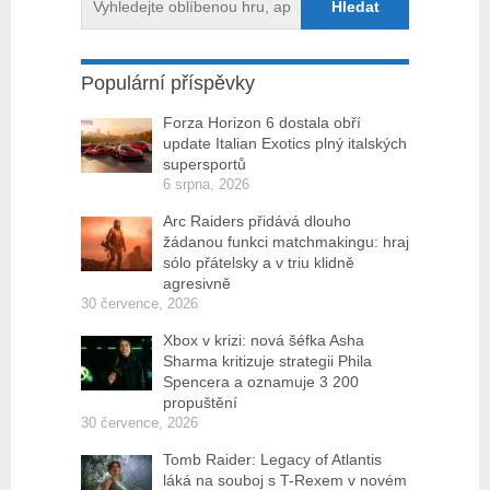
Populární příspěvky
Forza Horizon 6 dostala obří
update Italian Exotics plný italských
supersportů
6 srpna, 2026
Arc Raiders přidává dlouho
žádanou funkci matchmakingu: hraj
sólo přátelsky a v triu klidně
agresivně
30 července, 2026
Xbox v krizi: nová šéfka Asha
Sharma kritizuje strategii Phila
Spencera a oznamuje 3 200
propuštění
30 července, 2026
Tomb Raider: Legacy of Atlantis
láká na souboj s T-Rexem v novém