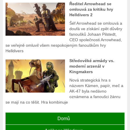
Ředitel Arrowhead se
omlouvá za kritiku hry
Helldivers 2
Šéf Arrowhead se omlouvá a
doufá ve získání zpět důvěry
fanoušků Johaan Pilstedt,
CEO společnosti Arrowhead,
se veřejně omluvil všem nespokojeným fanouškům hry
Helldivers
Středověké armády vs.
moderní arzenál v
Kingmakers
Nová strategická hra s
názvem Kámen, papír, meč a
AK-47 byla nedávno
oznámena a fanoušci žánru
se mají na co těšit. Hra kombinuje
Domů