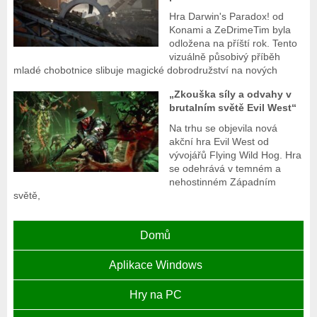
Hra Darwin's Paradox! od
Konami a ZeDrimeTim byla
odložena na příští rok. Tento
vizuálně působivý příběh
mladé chobotnice slibuje magické dobrodružství na nových
„Zkouška síly a odvahy v
brutalním světě Evil West“
Na trhu se objevila nová
akční hra Evil West od
vývojářů Flying Wild Hog. Hra
se odehrává v temném a
nehostinném Západním
světě,
Domů
Aplikace Windows
Hry na PC