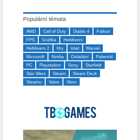
Populární témata
AMD
Call of Duty
Diablo 4
Fallout
FPS
Grafika
Helldivers
Helldivers 2
Hry
Intel
Marvel
Microsoft
Nvidia
Ovládání
Palworld
PC
Playstation
Sony
Starfield
Star Wars
Steam
Steam Deck
Steamu
Valve
Xbox