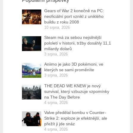
Populární příspěvky
Gears of War 2 konečně na PC:
neoficiální port vznikl z uniklého
buildu z roku 2008
10 srpna, 2026
Steam má za sebou nejsilnější
pololetí v historii, tržby dosáhly 11,1
miliardy dolarů
3 srpna, 2026
Aniimo je jako 3D pokémoni, ve
kterých se sami proměníte
3 srpna, 2026
THE DEAD WE KNEW je nový
survival, který vzbuzuje vzpomínky
na The Day Before
4 srpna, 2026
Valve předělal bombu v Counter-
Strike 2: exploze je efektnější, ale
přežít ji jde snáz
4 srpna, 2026