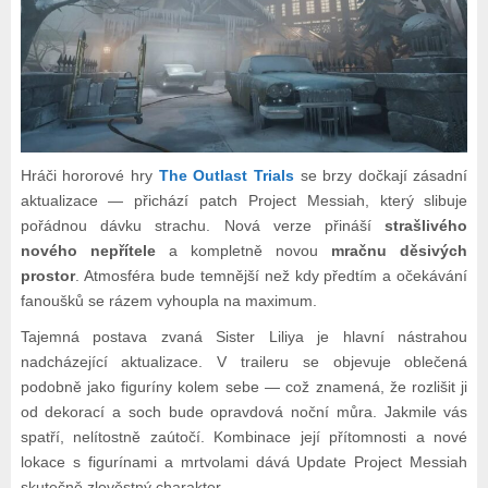
Hráči hororové hry
The Outlast Trials
se brzy dočkají zásadní
aktualizace — přichází patch Project Messiah, který slibuje
pořádnou dávku strachu. Nová verze přináší
strašlivého
nového nepřítele
a kompletně novou
mračnu děsivých
prostor
. Atmosféra bude temnější než kdy předtím a očekávání
fanoušků se rázem vyhoupla na maximum.
Tajemná postava zvaná Sister Liliya je hlavní nástrahou
nadcházející aktualizace. V traileru se objevuje oblečená
podobně jako figuríny kolem sebe — což znamená, že rozlišit ji
od dekorací a soch bude opravdová noční můra. Jakmile vás
spatří, nelítostně zaútočí. Kombinace její přítomnosti a nové
lokace s figurínami a mrtvolami dává Update Project Messiah
skutečně zlověstný charakter.