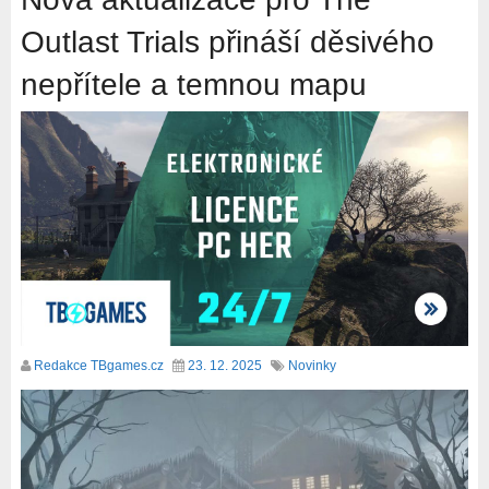
Outlast Trials přináší děsivého
nepřítele a temnou mapu
Redakce TBgames.cz
23. 12. 2025
Novinky