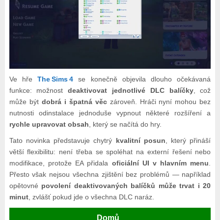
Ve hře
The Sims 4
se konečně objevila dlouho očekávaná
funkce: možnost
deaktivovat jednotlivé DLC balíčky
, což
může být
dobrá i špatná věc
zároveň. Hráči nyní mohou bez
nutnosti odinstalace jednoduše vypnout některé rozšíření a
rychle upravovat obsah
, který se načítá do hry.
Tato novinka představuje chytrý
kvalitní posun
, který přináší
větší flexibilitu: není třeba se spoléhat na externí řešení nebo
modifikace, protože EA přidala
oficiální UI v hlavním menu
.
Přesto však nejsou všechna zjištění bez problémů — například
opětovné
povolení deaktivovaných balíčků může trvat i 20
minut
, zvlášť pokud jde o všechna DLC naráz.
Domů