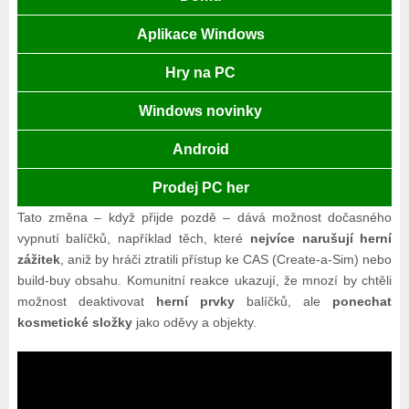
Aplikace Windows
Hry na PC
Windows novinky
Android
Prodej PC her
Tato změna – když přijde pozdě – dává možnost dočasného
vypnutí balíčků, například těch, které
nejvíce narušují herní
zážitek
, aniž by hráči ztratili přístup ke CAS (Create‑a‑Sim) nebo
build‑buy obsahu. Komunitní reakce ukazují, že mnozí by chtěli
možnost deaktivovat
herní prvky
balíčků, ale
ponechat
kosmetické složky
jako oděvy a objekty.