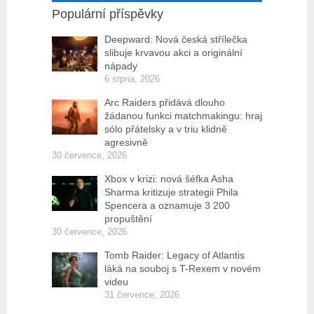
Populární příspěvky
Deepward: Nová česká střílečka
slibuje krvavou akci a originální
nápady
6 srpna, 2026
Arc Raiders přidává dlouho
žádanou funkci matchmakingu: hraj
sólo přátelsky a v triu klidně
agresivně
30 července, 2026
Xbox v krizi: nová šéfka Asha
Sharma kritizuje strategii Phila
Spencera a oznamuje 3 200
propuštění
30 července, 2026
Tomb Raider: Legacy of Atlantis
láká na souboj s T-Rexem v novém
videu
31 července, 2026