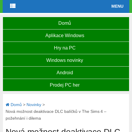
MENU
Domů
Aplikace Windows
Hry na PC
Windows novinky
Android
Prodej PC her
Domů
>
Novinky
>
Nová možnost deaktivace DLC balíčků v The Sims 4 –
požehnání i dilema
Nová možnost deaktivace DLC