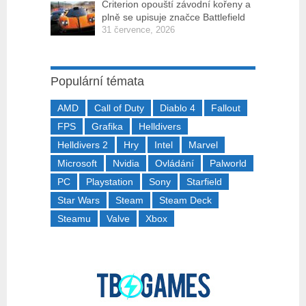
Criterion opouští závodní kořeny a
plně se upisuje značce Battlefield
31 července, 2026
Populární témata
AMD
Call of Duty
Diablo 4
Fallout
FPS
Grafika
Helldivers
Helldivers 2
Hry
Intel
Marvel
Microsoft
Nvidia
Ovládání
Palworld
PC
Playstation
Sony
Starfield
Star Wars
Steam
Steam Deck
Steamu
Valve
Xbox