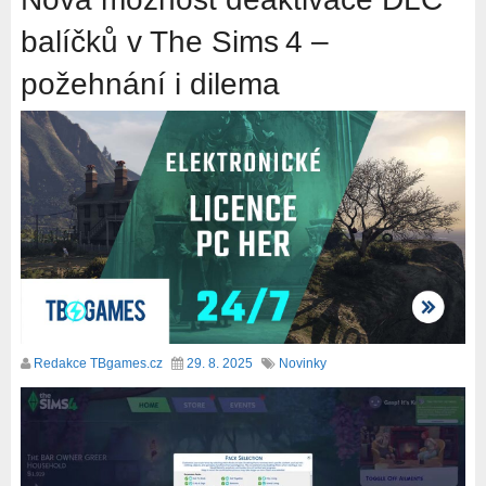
balíčků v The Sims 4 –
požehnání i dilema
Redakce TBgames.cz
29. 8. 2025
Novinky