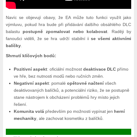
Navíc se objevují obavy, že EA může tuto funkci využít jako
výmluvu, pokud hra bude při přidávání dalšího obsáhlého DLC
balastu
postupně zpomalovat nebo kolabovat
. Raději by
fanoušci viděli, že se hra udrží stabilní
i se všemi aktivními
balíčky
.
Shrnutí klíčových bodů:
Pozitivní aspekt
: oficiální možnost
deaktivace DLC
přímo
ve hře, bez nutnosti modů nebo ručních změn.
Negativní aspekt
: pomalé
opětovné načtení
všech
deaktivovaných balíčků, a potenciální riziko, že se postupně
stane nástrojem k obcházení problémů hry místo jejich
řešení.
Komunita volá
především po možnosti vypínat jen
herní
mechaniky
, ale zachovat kosmetiku z balíčků.