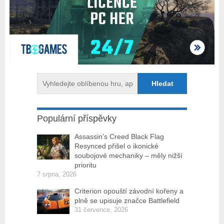
Populární příspěvky
Assassin’s Creed Black Flag
Resynced přišel o ikonické
soubojové mechaniky – měly nižší
prioritu
7 srpna, 2026
Criterion opouští závodní kořeny a
plně se upisuje značce Battlefield
31 července, 2026