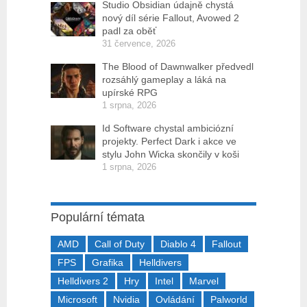
Studio Obsidian údajně chystá
nový díl série Fallout, Avowed 2
padl za oběť
31 července, 2026
The Blood of Dawnwalker předvedl
rozsáhlý gameplay a láká na
upírské RPG
1 srpna, 2026
Id Software chystal ambiciózní
projekty. Perfect Dark i akce ve
stylu John Wicka skončily v koši
1 srpna, 2026
Populární témata
AMD
Call of Duty
Diablo 4
Fallout
FPS
Grafika
Helldivers
Helldivers 2
Hry
Intel
Marvel
Microsoft
Nvidia
Ovládání
Palworld