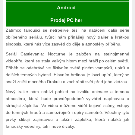
Android
Prodej PC her
Zatímco fanoušci se netrpělivě těší na natáčení další série
oblíbeného seriálu, tvůrci nám přinášejí nový trailer a krátkou
sinopsis, která nás více zasvětí do děje a atmosféry příběhu.
Seriál Castlevania: Nocturne je založen na stejnojmenné
videohře, která se stala velkým hitem mezi hráči po celém světě.
Příběh se odehrává ve fiktivním světě plném vampýrů, upírů a
dalších temných bytostí. Hlavním hrdinou je lovci upírů, který se
snaží zničit mocného Drakulu a zachránit svět před jeho zkázou.
Nový trailer nám nabízí pohled na kvalitu animace a temnou
atmosféru, která bude pravděpodobně vytvářet napínavou a
strhující zápletku. Ve videu můžeme vidět bojové scény, vstupy
do temných hradů a samozřejmě i upíry samotné. Všechny tyto
prvky slibují zajímavou a akční zápletku, která naláká jak
fanoušky videohry, tak i nové diváky.