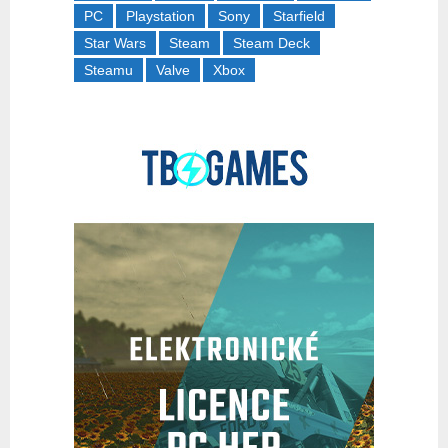
PC
Playstation
Sony
Starfield
Star Wars
Steam
Steam Deck
Steamu
Valve
Xbox