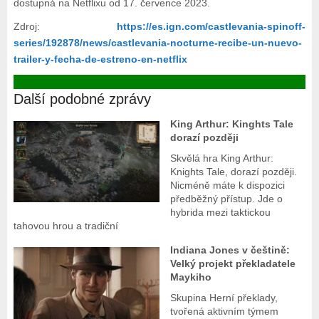
dostupná na Netflixu od 17. července 2023.
Zdroj:
https://es.ign.com/castlevania-spinoff-
series/192878/news/castlevania-nocturne-recibe-un-nuevo-
trailer-y-fecha-de-estreno-en-netflix
Další podobné zprávy
King Arthur: Kinghts Tale
dorazí později
Skvělá hra King Arthur:
Knights Tale, dorazí později.
Nicméně máte k dispozici
předběžný přístup. Jde o
hybrida mezi taktickou
tahovou hrou a tradiční
Indiana Jones v češtině:
Velký projekt překladatele
Maykiho
Skupina Herní překlady,
tvořená aktivním týmem