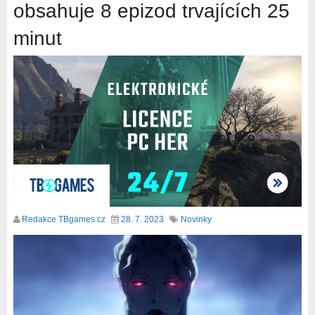
obsahuje 8 epizod trvajících 25
minut
Redakce TBgames.cz
28. 7. 2023
Novinky