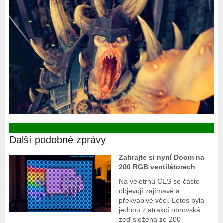
Další podobné zprávy
Zahrajte si nyní Doom na
200 RGB ventilátorech
Na veletrhu CES se často
objevují zajímavé a
překvapivé věci. Letos byla
jednou z atrakcí obrovská
zeď složená ze 200