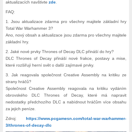
aktualizacích navštivte
zde
.
FAQ:
1. Jsou aktualizace zdarma pro všechny majitele základní hry
Total War Warhammer 3?
Ano, nový obsah a aktualizace jsou zdarma pro všechny majitele
základní hry.
2. Jaké nové prvky Thrones of Decay DLC přináší do hry?
DLC Thrones of Decay přináší nové frakce, postavy a mise,
které rozšiřují herní svět o další zajímavé prvky.
3. Jak reagovala společnost Creative Assembly na kritiku ze
strany hráčů?
Společnost Creative Assembly reagovala na kritiku vydáním
obrovského DLC Thrones of Decay, které má napravit
nedostatky předchozího DLC a nabídnout hráčům více obsahu
za jejich peníze.
Zdroj:
https://www.pcgamesn.com/total-war-warhammer-
3/thrones-of-decay-dlc