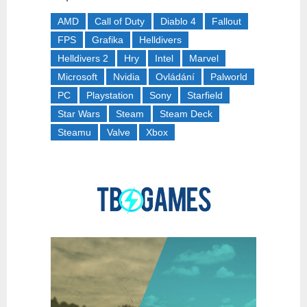
AMD
Call of Duty
Diablo 4
Fallout
FPS
Grafika
Helldivers
Helldivers 2
Hry
Intel
Marvel
Microsoft
Nvidia
Ovládání
Palworld
PC
Playstation
Sony
Starfield
Star Wars
Steam
Steam Deck
Steamu
Valve
Xbox