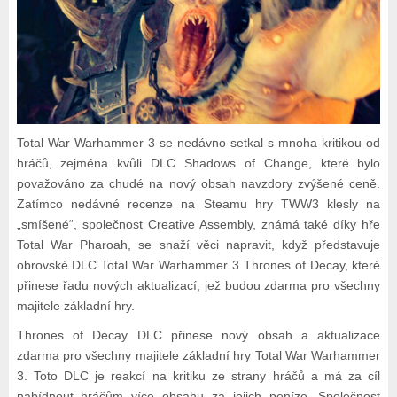
Total War Warhammer 3 se nedávno setkal s mnoha kritikou od
hráčů, zejména kvůli DLC Shadows of Change, které bylo
považováno za chudé na nový obsah navzdory zvýšené ceně.
Zatímco nedávné recenze na Steamu hry TWW3 klesly na
„smíšené“, společnost Creative Assembly, známá také díky hře
Total War Pharoah, se snaží věci napravit, když představuje
obrovské DLC Total War Warhammer 3 Thrones of Decay, které
přinese řadu nových aktualizací, jež budou zdarma pro všechny
majitele základní hry.
Thrones of Decay DLC přinese nový obsah a aktualizace
zdarma pro všechny majitele základní hry Total War Warhammer
3. Toto DLC je reakcí na kritiku ze strany hráčů a má za cíl
nabídnout hráčům více obsahu za jejich peníze. Společnost