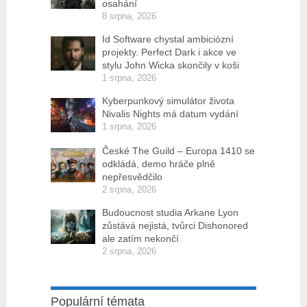
osahání
8 srpna, 2026
Id Software chystal ambiciózní
projekty. Perfect Dark i akce ve
stylu John Wicka skončily v koši
1 srpna, 2026
Kyberpunkový simulátor života
Nivalis Nights má datum vydání
1 srpna, 2026
České The Guild – Europa 1410 se
odkládá, demo hráče plně
nepřesvědčilo
2 srpna, 2026
Budoucnost studia Arkane Lyon
zůstává nejistá, tvůrci Dishonored
ale zatím nekončí
2 srpna, 2026
Populární témata