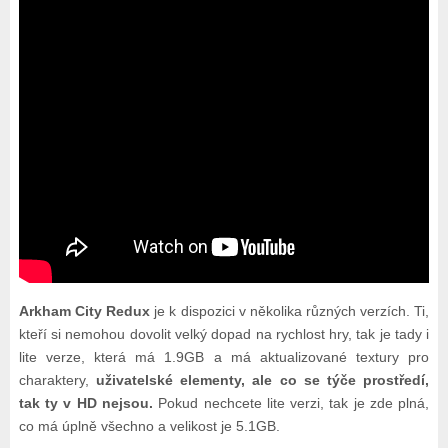
Arkham City Redux
je k dispozici v několika různých verzích. Ti,
kteří si nemohou dovolit velký dopad na rychlost hry, tak je tady i
lite verze, která má 1.9GB a má aktualizované textury pro
charaktery,
uživatelské elementy, ale co se týče prostředí,
tak ty v HD nejsou.
Pokud nechcete lite verzi, tak je zde plná,
co má úplně všechno a velikost je 5.1GB.