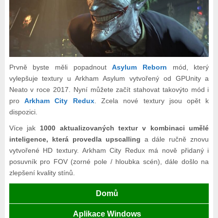
Prvně byste měli popadnout
Asylum Reborn
mód, který
vylepšuje textury u Arkham Asylum vytvořený od GPUnity a
Neato v roce 2017. Nyní můžete začít stahovat takovýto mód i
pro
Arkham City Redux
. Zcela nové textury jsou opět k
dispozici.
Více jak
1000 aktualizovaných textur v kombinaci umělé
inteligence, která provedla upscalling
a dále ručně znovu
vytvořené HD textury. Arkham City Redux má nově přidaný i
posuvník pro FOV (zorné pole / hloubka scén), dále došlo na
zlepšení kvality stínů.
Domů
Aplikace Windows