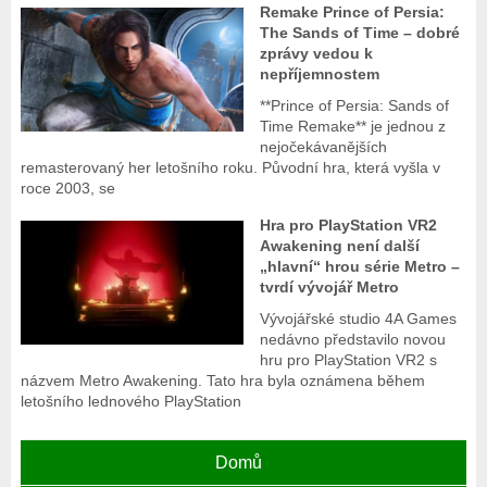
Remake Prince of Persia:
The Sands of Time – dobré
zprávy vedou k
nepříjemnostem
**Prince of Persia: Sands of
Time Remake** je jednou z
nejočekávanějších
remasterovaný her letošního roku. Původní hra, která vyšla v
roce 2003, se
Hra pro PlayStation VR2
Awakening není další
„hlavní“ hrou série Metro –
tvrdí vývojář Metro
Vývojářské studio 4A Games
nedávno představilo novou
hru pro PlayStation VR2 s
názvem Metro Awakening. Tato hra byla oznámena během
letošního lednového PlayStation
Domů