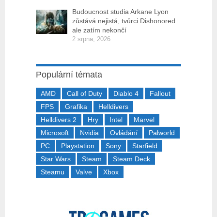
Budoucnost studia Arkane Lyon
zůstává nejistá, tvůrci Dishonored
ale zatím nekončí
2 srpna, 2026
Populární témata
AMD
Call of Duty
Diablo 4
Fallout
FPS
Grafika
Helldivers
Helldivers 2
Hry
Intel
Marvel
Microsoft
Nvidia
Ovládání
Palworld
PC
Playstation
Sony
Starfield
Star Wars
Steam
Steam Deck
Steamu
Valve
Xbox