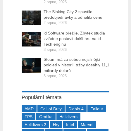
2 srpna, 2026
The Sinking City 2 spustilo
předobjednávky a odhalilo cenu
2 srpna, 2026
id Software přežije. Zbytek studia
zvládne postavit další hru na id
Tech enginu
3 srpna, 2026
Steam má za sebou nejsilnější
pololetí v historii, tržby dosáhly 11,1
miliardy dolarů
3 srpna, 2026
Populární témata
AMD
Call of Duty
Diablo 4
Fallout
FPS
Grafika
Helldivers
Helldivers 2
Hry
Intel
Marvel