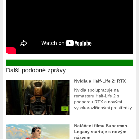
Další podobné zprávy
Nvidia a Half-Life 2: RTX
Nvidia spolupracuje na
remasteru Half-Life 2 s
podporou RTX a novými
vysokorozlišenými prostředky.
Natáčení filmu Superman:
Legacy startuje s novým
názvem