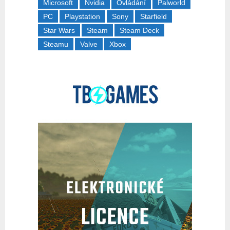
Microsoft
Nvidia
Ovládání
Palworld
PC
Playstation
Sony
Starfield
Star Wars
Steam
Steam Deck
Steamu
Valve
Xbox