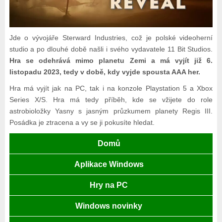
Jde o vývojáře Sterward Industries, což je polské videoherní
studio a po dlouhé době našli i svého vydavatele 11 Bit Studios.
Hra se odehrává mimo planetu Zemi a má vyjít již 6.
listopadu 2023, tedy v době, kdy vyjde spousta AAA her.
Hra má vyjít jak na PC, tak i na konzole Playstation 5 a Xbox
Series X/S. Hra má tedy příběh, kde se vžijete do role
astrobioložky Yasny s jasným průzkumem planety Regis III.
Posádka je ztracena a vy se ji pokusíte hledat.
Domů
Aplikace Windows
Hry na PC
Windows novinky