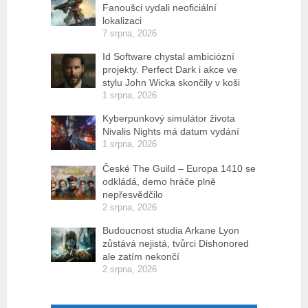
Fanoušci vydali neoficiální
lokalizaci
7 srpna, 2026
Id Software chystal ambiciózní
projekty. Perfect Dark i akce ve
stylu John Wicka skončily v koši
1 srpna, 2026
Kyberpunkový simulátor života
Nivalis Nights má datum vydání
1 srpna, 2026
České The Guild – Europa 1410 se
odkládá, demo hráče plně
nepřesvědčilo
2 srpna, 2026
Budoucnost studia Arkane Lyon
zůstává nejistá, tvůrci Dishonored
ale zatím nekončí
2 srpna, 2026