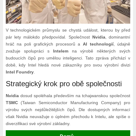
V technologickém průmyslu se chystá událost, kterou by před
pár lety málokdo předpovídal. Společnost
Nvidia
, dominantní
hráč na poli grafických procesorů a
AI technologií
, údajně
zvažuje spolupráci s
Intelem
na výrobě některých svých
budoucích čipů pro umělou inteligenci. Tato zpráva přichází v
době, kdy Intel hledá nové zákazníky pro svou výrobní divizi
Intel Foundry
.
Strategický krok pro obě společnosti
Nvidia
dosud spoléhala především na tchajwanskou společnost
TSMC
(Taiwan Semiconductor Manufacturing Company) pro
výrobu svých nejdůležitějších čipů. Dle dostupných informací
však Nvidia neuvažuje o úplném přechodu k Intelu, ale spíše o
diverzifikaci své výrobní základny.