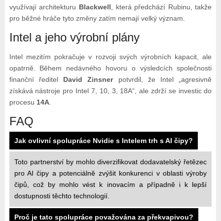
využívají architekturu
Blackwell
, která předchází Rubinu, takže
pro běžné hráče tyto změny zatím nemají velký význam.
Intel a jeho výrobní plány
Intel mezitím pokračuje v rozvoji svých výrobních kapacit, ale
opatrně. Během nedávného hovoru o výsledcích společnosti
finanční ředitel
David Zinsner
potvrdil, že Intel „agresivně
získává nástroje pro Intel 7, 10, 3, 18A“, ale zdrží se investic do
procesu
14A
.
FAQ
Jak ovlivní spolupráce Nvidie s Intelem trh s AI čipy?
Toto partnerství by mohlo diverzifikovat dodavatelský řetězec
pro AI čipy a potenciálně zvýšit konkurenci v oblasti výroby
čipů, což by mohlo vést k inovacím a případně i k lepší
dostupnosti těchto technologií.
Proč je tato spolupráce považována za překvapivou?