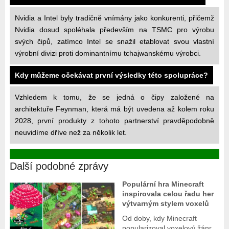
Nvidia a Intel byly tradičně vnímány jako konkurenti, přičemž
Nvidia dosud spoléhala především na TSMC pro výrobu
svých čipů, zatímco Intel se snažil etablovat svou vlastní
výrobní divizi proti dominantnímu tchajwanskému výrobci.
Kdy můžeme očekávat první výsledky této spolupráce?
Vzhledem k tomu, že se jedná o čipy založené na
architektuře Feynman, která má být uvedena až kolem roku
2028, první produkty z tohoto partnerství pravděpodobně
neuvidíme dříve než za několik let.
Další podobné zprávy
Populární hra Minecraft
inspirovala celou řadu her
výtvarným stylem voxelů
Od doby, kdy Minecraft
popularizoval voxelový žánr