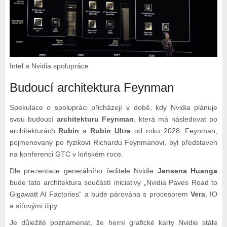
Intel a Nvidia spolupráce
Budoucí architektura Feynman
Spekulace o spolupráci přicházejí v době, kdy Nvidia plánuje
svou budoucí
architekturu Feynman
, která má následovat po
architekturách
Rubin
a
Rubin Ultra
od roku 2028. Feynman,
pojmenovaný po fyzikovi Richardu Feynmanovi, byl představen
na konferenci GTC v loňském roce.
Dle prezentace generálního ředitele Nvidie
Jensena Huanga
bude tato architektura součástí iniciativy „Nvidia Paves Road to
Gigawatt AI Factories“ a bude párována s procesorem
Vera
, IO
a síťovými čipy.
Je důležité poznamenat, že herní grafické karty Nvidie stále