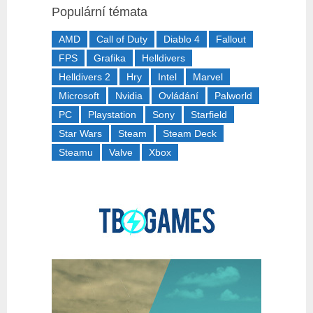
Populární témata
AMD
Call of Duty
Diablo 4
Fallout
FPS
Grafika
Helldivers
Helldivers 2
Hry
Intel
Marvel
Microsoft
Nvidia
Ovládání
Palworld
PC
Playstation
Sony
Starfield
Star Wars
Steam
Steam Deck
Steamu
Valve
Xbox