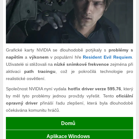
Grafické karty NVIDIA se dlouhodobě potýkaly s
problémy s
napětím
a
výkonem
v populární hře
Resident Evil Requiem
.
Uživatelé si stěžovali na
nízké snímkové frekvence
zejména při
aktivaci
path tracingu
, což je pokročilá technologie pro
realistické osvětlení.
Společnost NVIDIA nyní vydala
hotfix driver verze 595.76
, který
by měl tyto problémy jednou provždy vyřešit. Tento
oficiální
opravný driver
přináší řadu zlepšení, která byla dlouhodobě
očekávána komunitu hráčů.
Domů
Aplikace Windows