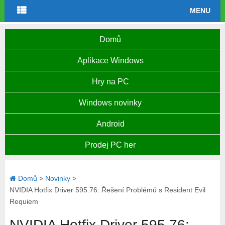
MENU
Domů
Aplikace Windows
Hry na PC
Windows novinky
Android
Prodej PC her
Domů
>
Novinky
>
NVIDIA Hotfix Driver 595.76: Řešení Problémů s Resident Evil
Requiem
NVIDIA Hotfix Driver 595.76: