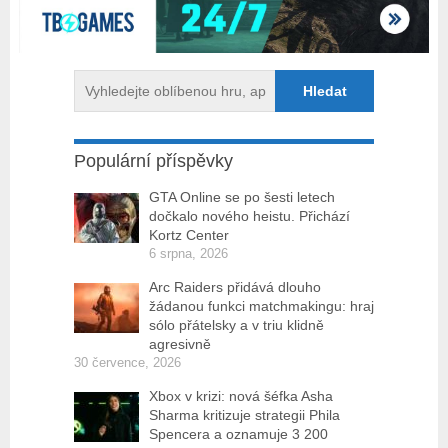
Populární příspěvky
GTA Online se po šesti letech
dočkalo nového heistu. Přichází
Kortz Center
6 srpna, 2026
Arc Raiders přidává dlouho
žádanou funkci matchmakingu: hraj
sólo přátelsky a v triu klidně
agresivně
30 července, 2026
Xbox v krizi: nová šéfka Asha
Sharma kritizuje strategii Phila
Spencera a oznamuje 3 200