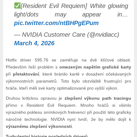
[Resident Evil Requiem] White glowing
light/dots may appear in…
pic.twitter.com/ntBHPgEPum
— NVIDIA Customer Care (@nvidiacc)
March 4, 2026
Hotfix driver 595.76 se zaměřuje na dvě klíčové oblasti.
Především řeší problém s
omezeným napětím grafické karty
při
přetaktování
, které bránilo kartě v dosažení očekávaných
výkonnostních parametrů. Toto bylo obzvláště frustrující pro
hráče, kteří měli své karty optimalizované pro vyšší výkon.
Druhou kritickou opravou je
zlepšení výkonu path tracingu
přímo v Resident Evil Requiem. Mnoho hráčů si všimlo
výrazného poklesu snímkových frekvencí při použití této graficky
náročné technologie. NVIDIA nyní tvrdí, že by mělo dojít k
výraznému zlepšení výkonnosti
.
Turbulentní historie posledních driverů