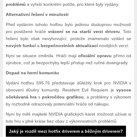
problémů
a vyřeší konkrétní potíže, pro které byly vydány.
Alternativní řešení v minulosti
Před vydáním tohoto hotfixu bylo jedinou dostupnou možností
pro postižené hráče
vrácení se na starší verzi driveru
. Toto
řešení bylo však nevyhovující, protože znamenalo vzdání se
nových funkcí
a
bezpečnostních aktualizací
novějších verzí.
Nyní se situace změnila. Hráči mají
oficiální opravu
přímo od
výrobce, což je bezpochyby lepší přístup než ručné downgrady.
Dopad na herní komunitu
Vydání hotfixu 595.76 představuje důležitý krok pro NVIDIA v
obnovení důvěry komunity. Resident Evil Requiem je
vysoce
očekávaná hra
s
pokročilou grafikou
, a problémy s výkonem
by rozhodně odrazovaly potenciální hráče od nákupu.
Nyní by měli majitelé NVIDIA grafických karet možnost užívat si
tuto hru v plné kráse bez obav z výkonnostních problémů.
Jaký je rozdíl mezi hotfix driverem a běžným driverem?