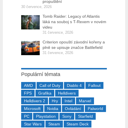
propuštění
30 července, 2026
Tomb Raider: Legacy of Atlantis
láká na souboj s T-Rexem v novém
videu
31 července, 2026
Criterion opouští závodní kořeny a
plně se upisuje značce Battlefield
31 července, 2026
Populární témata
AMD
Call of Duty
Diablo 4
Fallout
FPS
Grafika
Helldivers
Helldivers 2
Hry
Intel
Marvel
Microsoft
Nvidia
Ovládání
Palworld
PC
Playstation
Sony
Starfield
Star Wars
Steam
Steam Deck