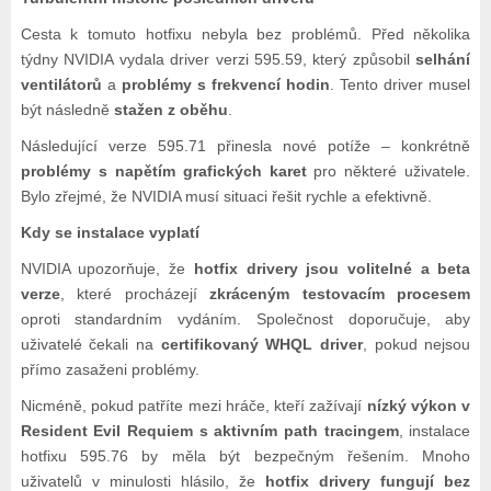
Cesta k tomuto hotfixu nebyla bez problémů. Před několika
týdny NVIDIA vydala driver verzi 595.59, který způsobil
selhání
ventilátorů
a
problémy s frekvencí hodin
. Tento driver musel
být následně
stažen z oběhu
.
Následující verze 595.71 přinesla nové potíže – konkrétně
problémy s napětím grafických karet
pro některé uživatele.
Bylo zřejmé, že NVIDIA musí situaci řešit rychle a efektivně.
Kdy se instalace vyplatí
NVIDIA upozorňuje, že
hotfix drivery jsou volitelné a beta
verze
, které procházejí
zkráceným testovacím procesem
oproti standardním vydáním. Společnost doporučuje, aby
uživatelé čekali na
certifikovaný WHQL driver
, pokud nejsou
přímo zasaženi problémy.
Nicméně, pokud patříte mezi hráče, kteří zažívají
nízký výkon v
Resident Evil Requiem s aktivním path tracingem
, instalace
hotfixu 595.76 by měla být bezpečným řešením. Mnoho
uživatelů v minulosti hlásilo, že
hotfix drivery fungují bez