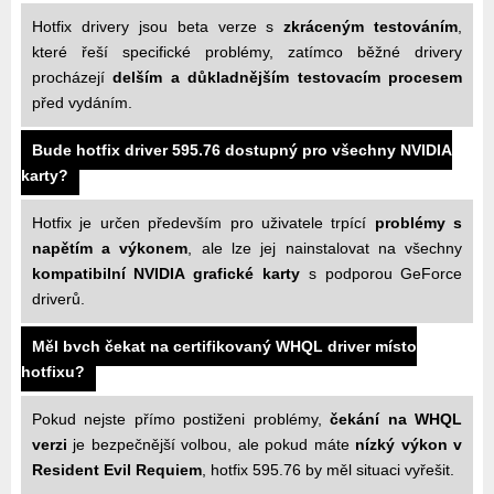
Hotfix drivery jsou beta verze s
zkráceným testováním
,
které řeší specifické problémy, zatímco běžné drivery
procházejí
delším a důkladnějším testovacím procesem
před vydáním.
Bude hotfix driver 595.76 dostupný pro všechny NVIDIA
karty?
Hotfix je určen především pro uživatele trpící
problémy s
napětím a výkonem
, ale lze jej nainstalovat na všechny
kompatibilní NVIDIA grafické karty
s podporou GeForce
driverů.
Měl bych čekat na certifikovaný WHQL driver místo
hotfixu?
Pokud nejste přímo postiženi problémy,
čekání na WHQL
verzi
je bezpečnější volbou, ale pokud máte
nízký výkon v
Resident Evil Requiem
, hotfix 595.76 by měl situaci vyřešit.