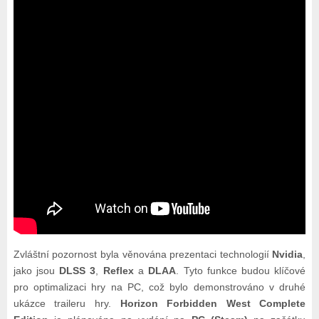
Zvláštní pozornost byla věnována prezentaci technologií
Nvidia
,
jako jsou
DLSS 3
,
Reflex
a
DLAA
. Tyto funkce budou klíčové
pro optimalizaci hry na PC, což bylo demonstrováno v druhé
ukázce traileru hry.
Horizon Forbidden West Complete