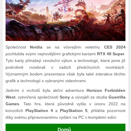
Společnost
Nvidia
se na včerejším veletrhu
CES 2024
pochlubila svými nejnovějšími grafickými kartami
RTX 40 Super
.
Tyto karty přinášejí revoluční výkon a technologii, které jsme již
podrobně rozebrali v našich předchozích novinkách.
Významným bodem prezentace však byla také interakce těchto
grafik a technologií s vybranými videohrami.
Jedním z vrcholů byla akční adventura
Horizon Forbidden
West
, vytvořená společností
Sony
a vývojáři ze studia
Guerrilla
Games
. Tato hra, která původně vyšla v únoru 2022 na
konzolích
PlayStation 4
a
PlayStation 5
, přitáhla pozornost
díky svému připravovanému vydání na PC v kompletní edici.
Domů