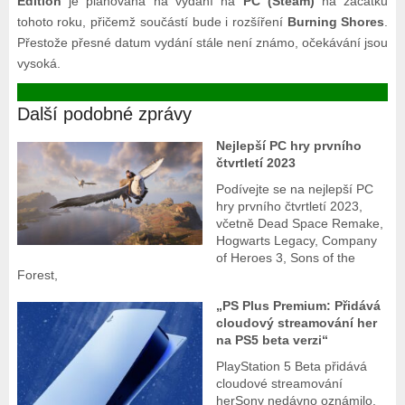
Edition
je plánována na vydání na
PC (Steam)
na začátku
tohoto roku, přičemž součástí bude i rozšíření
Burning Shores
.
Přestože přesné datum vydání stále není známo, očekávání jsou
vysoká.
Další podobné zprávy
Nejlepší PC hry prvního
čtvrtletí 2023
Podívejte se na nejlepší PC
hry prvního čtvrtletí 2023,
včetně Dead Space Remake,
Hogwarts Legacy, Company
of Heroes 3, Sons of the
Forest,
„PS Plus Premium: Přidává
cloudový streamování her
na PS5 beta verzi“
PlayStation 5 Beta přidává
cloudové streamování
herSony nedávno oznámilo,