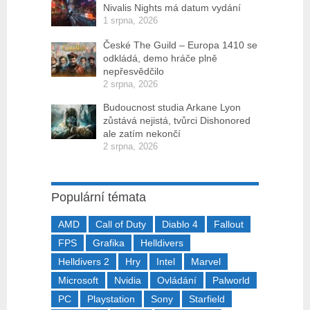
Nivalis Nights má datum vydání
1 srpna, 2026
České The Guild – Europa 1410 se
odkládá, demo hráče plně
nepřesvědčilo
2 srpna, 2026
Budoucnost studia Arkane Lyon
zůstává nejistá, tvůrci Dishonored
ale zatím nekončí
2 srpna, 2026
Populární témata
AMD
Call of Duty
Diablo 4
Fallout
FPS
Grafika
Helldivers
Helldivers 2
Hry
Intel
Marvel
Microsoft
Nvidia
Ovládání
Palworld
PC
Playstation
Sony
Starfield