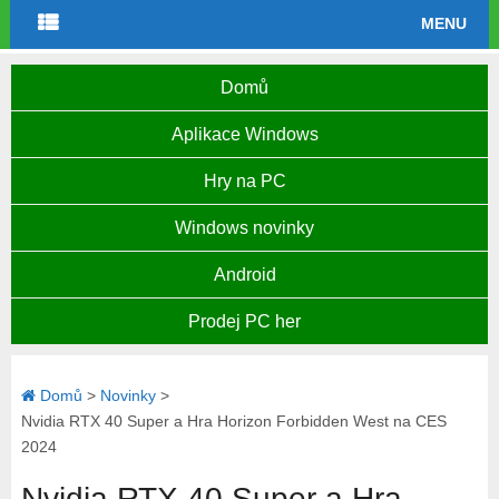
MENU
Domů
Aplikace Windows
Hry na PC
Windows novinky
Android
Prodej PC her
Domů
>
Novinky
>
Nvidia RTX 40 Super a Hra Horizon Forbidden West na CES
2024
Nvidia RTX 40 Super a Hra