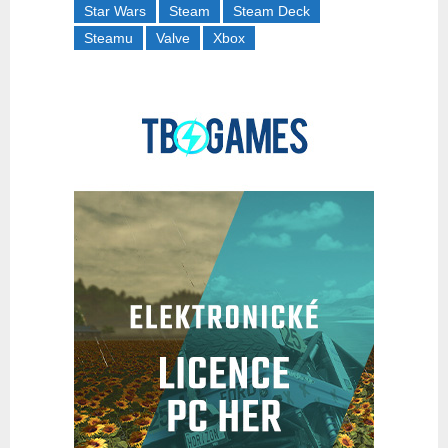
Star Wars
Steam
Steam Deck
Steamu
Valve
Xbox