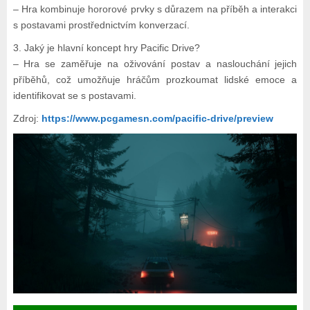
– Hra kombinuje hororové prvky s důrazem na příběh a interakci
s postavami prostřednictvím konverzací.
3. Jaký je hlavní koncept hry Pacific Drive?
– Hra se zaměřuje na oživování postav a naslouchání jejich
příběhů, což umožňuje hráčům prozkoumat lidské emoce a
identifikovat se s postavami.
Zdroj:
https://www.pcgamesn.com/pacific-drive/preview