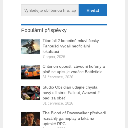
Populární příspěvky
Titanfall 2 konečně mluví česky.
Fanoušci vydali neoficiální
lokalizaci
7 srpna, 2026
Criterion opouští závodní kořeny a
plně se upisuje značce Battlefield
31 července, 2026
Studio Obsidian údajně chystá
nový díl série Fallout, Avowed 2
padl za oběť
31 července, 2026
The Blood of Dawnwalker předvedl
rozsáhlý gameplay a láká na
upírské RPG