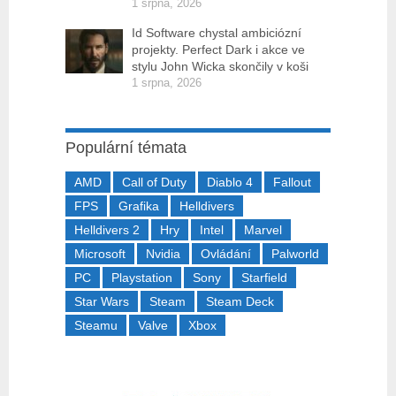
1 srpna, 2026
Id Software chystal ambiciózní
projekty. Perfect Dark i akce ve
stylu John Wicka skončily v koši
1 srpna, 2026
Populární témata
AMD
Call of Duty
Diablo 4
Fallout
FPS
Grafika
Helldivers
Helldivers 2
Hry
Intel
Marvel
Microsoft
Nvidia
Ovládání
Palworld
PC
Playstation
Sony
Starfield
Star Wars
Steam
Steam Deck
Steamu
Valve
Xbox