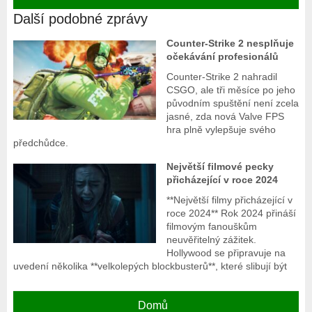
Další podobné zprávy
Counter-Strike 2 nesplňuje
očekávání profesionálů
Counter-Strike 2 nahradil
CSGO, ale tři měsíce po jeho
původním spuštění není zcela
jasné, zda nová Valve FPS
hra plně vylepšuje svého
předchůdce.
Největší filmové pecky
přicházející v roce 2024
**Největší filmy přicházející v
roce 2024** Rok 2024 přináší
filmovým fanouškům
neuvěřitelný zážitek.
Hollywood se připravuje na
uvedení několika **velkolepých blockbusterů**, které slibují být
Domů