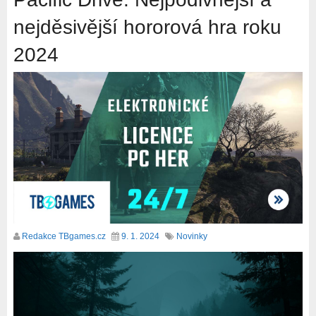
nejděsivější hororová hra roku
2024
Redakce TBgames.cz
9. 1. 2024
Novinky