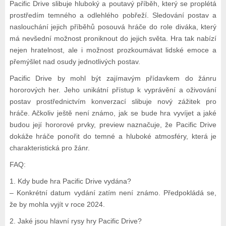
Pacific Drive slibuje hluboký a poutavý příběh, který se proplétá
prostředím temného a odlehlého pobřeží. Sledování postav a
naslouchání jejich příběhů posouvá hráče do role diváka, který
má nevšední možnost proniknout do jejich světa. Hra tak nabízí
nejen hratelnost, ale i možnost prozkoumávat lidské emoce a
přemýšlet nad osudy jednotlivých postav.
Pacific Drive by mohl být zajímavým přídavkem do žánru
hororových her. Jeho unikátní přístup k vyprávění a oživování
postav prostřednictvím konverzací slibuje nový zážitek pro
hráče. Ačkoliv ještě není známo, jak se bude hra vyvíjet a jaké
budou její hororové prvky, preview naznačuje, že Pacific Drive
dokáže hráče ponořit do temné a hluboké atmosféry, která je
charakteristická pro žánr.
FAQ:
1. Kdy bude hra Pacific Drive vydána?
– Konkrétní datum vydání zatím není známo. Předpokládá se,
že by mohla vyjít v roce 2024.
2. Jaké jsou hlavní rysy hry Pacific Drive?