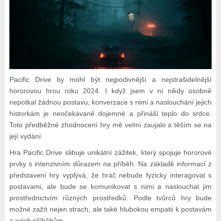
Pacific Drive by mohl být nejpodivnější a nejstrašidelnější
hororovou hrou roku 2024. I když jsem v ní nikdy osobně
nepotkal žádnou postavu, konverzace s nimi a naslouchání jejich
historkám je neočekávaně dojemné a přináší teplo do srdce.
Toto předběžné zhodnocení hry mě velmi zaujalo a těším se na
její vydání.
Hra Pacific Drive slibuje unikátní zážitek, který spojuje hororové
prvky s intenzivním důrazem na příběh. Na základě informací z
představení hry vyplývá, že hráč nebude fyzicky interagovat s
postavami, ale bude se komunikovat s nimi a naslouchat jim
prostřednictvím různých prostředků. Podle tvůrců hry bude
možné zažít nejen strach, ale také hlubokou empatii k postavám
a jejich příběhům.