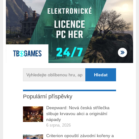
Populární příspěvky
Deepward: Nová česká střílečka
slibuje krvavou akci a originální
nápady
6 srpna, 2026
Criterion opouští závodní kořeny a