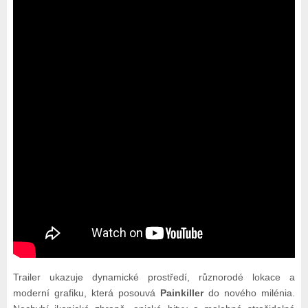
Trailer ukazuje dynamické prostředí, různorodé lokace a
moderní grafiku, která posouvá
Painkiller
do nového milénia.