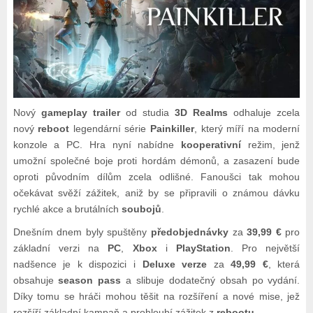
Nový
gameplay trailer
od studia
3D Realms
odhaluje zcela
nový
reboot
legendární série
Painkiller
, který míří na moderní
konzole a PC. Hra nyní nabídne
kooperativní
režim, jenž
umožní společné boje proti hordám démonů, a zasazení bude
oproti původním dílům zcela odlišné. Fanoušci tak mohou
očekávat svěží zážitek, aniž by se připravili o známou dávku
rychlé akce a brutálních
soubojů
.
Dnešním dnem byly spuštěny
předobjednávky
za
39,99 €
pro
základní verzi na
PC
,
Xbox
i
PlayStation
. Pro největší
nadšence je k dispozici i
Deluxe verze
za
49,99 €
, která
obsahuje
season pass
a slibuje dodatečný obsah po vydání.
Díky tomu se hráči mohou těšit na rozšíření a nové mise, jež
rozšíří základní kampaň a prohloubí zážitek z
rebootu
.