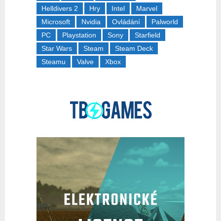
Helldivers 2
Hry
Intel
Marvel
Microsoft
Nvidia
Ovládání
Palworld
PC
Playstation
Sony
Starfield
Star Wars
Steam
Steam Deck
Steamu
Valve
Xbox