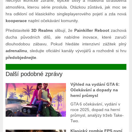
Nechybí ikonické zbraně, epické bitvy a malebná strašidelná
atmosféra, kterou série proslula. Otázkou zůstává, jak moc se
hra odkloní od klasického singleplayerového pojetí a zda nová
kooperace
naplní očekávání komunity.
Představitelé
3D Realms
slibují, že
Painkiller Reboot
zachová
ducha původních dílů, ale nabídne inovace, které zaručí
dlouhodobou zábavu. Pokud hledáte intenzivní zážitek plný
adrenalinu
, sledujte oficiální kanály vývojářů a rozhodně si hru
předobjednejte
.
Další podobné zprávy
Výhled na vydání GTA 6:
Očekávání a dopady na
herní průmysl
GTA 6 očekávání, vydání v
roce 2025, dopad na herní
průmysl, analýzy tržeb Take-
Two.
Klasický zombie FPS nyní