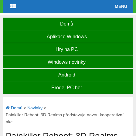
MENU
Domů
Aplikace Windows
Hry na PC
Windows novinky
Android
Prodej PC her
Domů
>
Novinky
>
Painkiller Reboot: 3D Realms představuje novou kooperativní
akci
Painkiller Reboot: 3D Realms