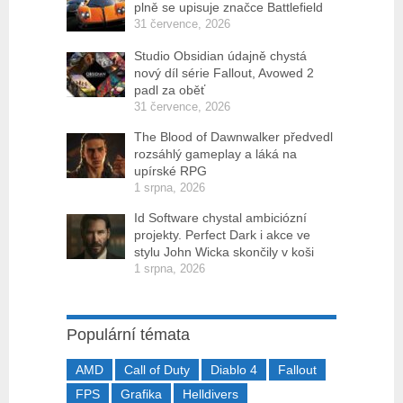
plně se upisuje značce Battlefield
31 července, 2026
Studio Obsidian údajně chystá
nový díl série Fallout, Avowed 2
padl za oběť
31 července, 2026
The Blood of Dawnwalker předvedl
rozsáhlý gameplay a láká na
upírské RPG
1 srpna, 2026
Id Software chystal ambiciózní
projekty. Perfect Dark i akce ve
stylu John Wicka skončily v koši
1 srpna, 2026
Populární témata
AMD
Call of Duty
Diablo 4
Fallout
FPS
Grafika
Helldivers