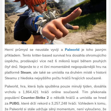
Herní průmysl se neustále vyvíjí a
Palworld
je toho jasným
příkladem. Tento kritter-based survival hra dosáhla ohromujícího
úspěchu, prodávající více než 6 milionů kopií během pouhých
čtyř dnů. Nejenže to z ní činí momentálně nejpopulárnější hru na
platformě
Steam
, ale také se umístila na druhém místě v historii
Steamu z hlediska nejvyššího počtu hráčů hrajících současně.
Palworld, hra, která byla spuštěna pouze minulý týden, dosáhla
vrcholu s 1,864,421 hráči online současně. Tím překonala
populární
Counter-Strike 2
o několik hráčů a umístila se hned
za
PUBG
, které drží rekord s 3,257,248 hráči. Vzhledem k tomu,
že Palworld si stále udržuje silný momentum, není vyloučeno, že