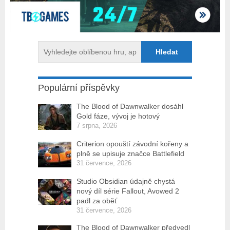
Populární příspěvky
The Blood of Dawnwalker dosáhl
Gold fáze, vývoj je hotový
7 srpna, 2026
Criterion opouští závodní kořeny a
plně se upisuje značce Battlefield
31 července, 2026
Studio Obsidian údajně chystá
nový díl série Fallout, Avowed 2
padl za oběť
31 července, 2026
The Blood of Dawnwalker předvedl