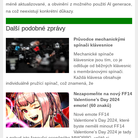
méně aktualizované, a obvinění z možného použití AI generace,
na což neexistují konkrétní důkazy.
Další podobné zprávy
Průvodce mechanickými
spínači klávesnice
Mechanické spínače
klávesnice jsou tím, co je
odlišuje od běžných klávesnic
s membránovými spínači.
Každá klávesa obsahuje
individuálně pružící spínač, což znamená, že
Nezapomeňte na nový FF14
Valentione’s Day 2024
emote! (60 znaků)
Nové emote FF14
Valentione's Day 2024, které
byste neměli minout FF14
Valentione's Day 2024 je tady
a pokud jste fanoušci oceněného MMORPG, určitě si