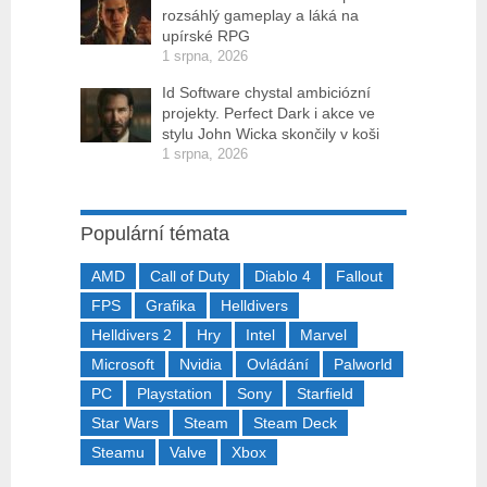
rozsáhlý gameplay a láká na
upírské RPG
1 srpna, 2026
Id Software chystal ambiciózní
projekty. Perfect Dark i akce ve
stylu John Wicka skončily v koši
1 srpna, 2026
Populární témata
AMD
Call of Duty
Diablo 4
Fallout
FPS
Grafika
Helldivers
Helldivers 2
Hry
Intel
Marvel
Microsoft
Nvidia
Ovládání
Palworld
PC
Playstation
Sony
Starfield
Star Wars
Steam
Steam Deck
Steamu
Valve
Xbox