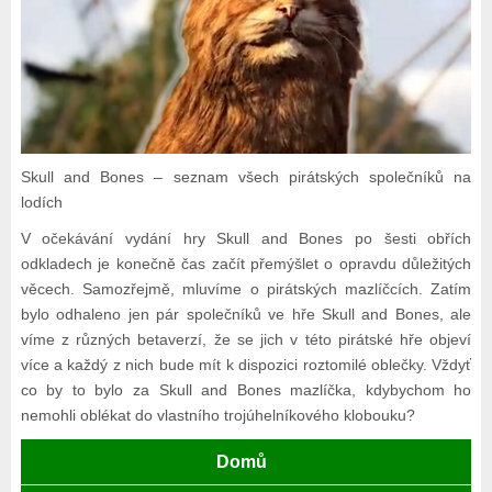
Skull and Bones – seznam všech pirátských společníků na
lodích
V očekávání vydání hry Skull and Bones po šesti obřích
odkladech je konečně čas začít přemýšlet o opravdu důležitých
věcech. Samozřejmě, mluvíme o pirátských mazlíčcích. Zatím
bylo odhaleno jen pár společníků ve hře Skull and Bones, ale
víme z různých betaverzí, že se jich v této pirátské hře objeví
více a každý z nich bude mít k dispozici roztomilé oblečky. Vždyť
co by to bylo za Skull and Bones mazlíčka, kdybychom ho
nemohli oblékat do vlastního trojúhelníkového klobouku?
Domů