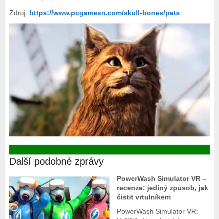
Zdroj:
https://www.pcgamesn.com/skull-bones/pets
Další podobné zprávy
PowerWash Simulator VR –
recenze: jediný způsob, jak
čistit vrtulníkem
PowerWash Simulator VR: