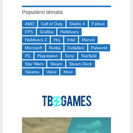
Populární témata
AMD
Call of Duty
Diablo 4
Fallout
FPS
Grafika
Helldivers
Helldivers 2
Hry
Intel
Marvel
Microsoft
Nvidia
Ovládání
Palworld
PC
Playstation
Sony
Starfield
Star Wars
Steam
Steam Deck
Steamu
Valve
Xbox