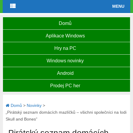
MENU
Domů
Aplikace Windows
Hry na PC
Windows novinky
Android
Prodej PC her
Domů
>
Novinky
>
„Pirátský seznam domácích mazlíčků – všichni společníci na lodi
Skull and Bones“
„Pirátský seznam domácích