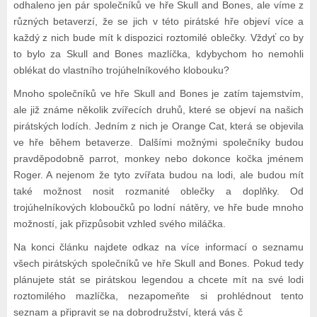
odhaleno jen pár společníků ve hře Skull and Bones, ale víme z
různých betaverzí, že se jich v této pirátské hře objeví více a
každý z nich bude mít k dispozici roztomilé oblečky. Vždyť co by
to bylo za Skull and Bones mazlíčka, kdybychom ho nemohli
oblékat do vlastního trojúhelníkového klobouku?
Mnoho společníků ve hře Skull and Bones je zatím tajemstvím,
ale již známe několik zvířecích druhů, které se objeví na našich
pirátských lodích. Jedním z nich je Orange Cat, která se objevila
ve hře během betaverze. Dalšími možnými společníky budou
pravděpodobně parrot, monkey nebo dokonce kočka jménem
Roger. A nejenom že tyto zvířata budou na lodi, ale budou mít
také možnost nosit rozmanité oblečky a doplňky. Od
trojúhelníkových kloboučků po lodní nátěry, ve hře bude mnoho
možností, jak přizpůsobit vzhled svého miláčka.
Na konci článku najdete odkaz na více informací o seznamu
všech pirátských společníků ve hře Skull and Bones. Pokud tedy
plánujete stát se pirátskou legendou a chcete mít na své lodi
roztomilého mazlíčka, nezapomeňte si prohlédnout tento
seznam a připravit se na dobrodružství, která vás č