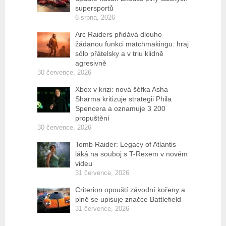
supersportů
6 srpna, 2026
Arc Raiders přidává dlouho
žádanou funkci matchmakingu: hraj
sólo přátelsky a v triu klidně
agresivně
30 července, 2026
Xbox v krizi: nová šéfka Asha
Sharma kritizuje strategii Phila
Spencera a oznamuje 3 200
propuštění
30 července, 2026
Tomb Raider: Legacy of Atlantis
láká na souboj s T-Rexem v novém
videu
31 července, 2026
Criterion opouští závodní kořeny a
plně se upisuje značce Battlefield
31 července, 2026