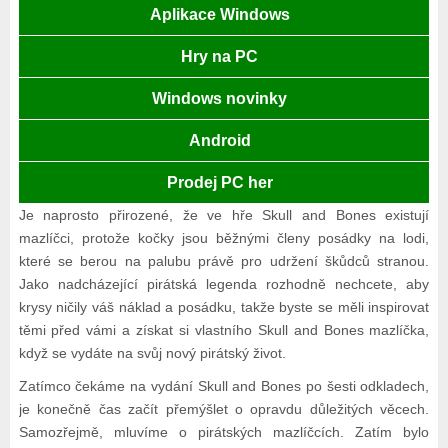
Aplikace Windows
Hry na PC
Windows novinky
Android
Prodej PC her
Je naprosto přirozené, že ve hře Skull and Bones existují
mazlíčci, protože kočky jsou běžnými členy posádky na lodi,
které se berou na palubu právě pro udržení škůdců stranou.
Jako nadcházející pirátská legenda rozhodně nechcete, aby
krysy ničily váš náklad a posádku, takže byste se měli inspirovat
těmi před vámi a získat si vlastního Skull and Bones mazlíčka,
když se vydáte na svůj nový pirátský život.
Zatímco čekáme na vydání Skull and Bones po šesti odkladech,
je konečně čas začít přemýšlet o opravdu důležitých věcech.
Samozřejmě, mluvíme o pirátských mazlíčcích. Zatím bylo