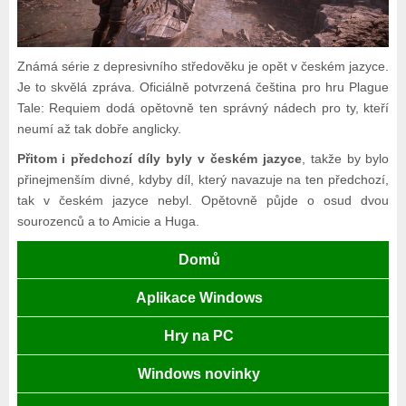
Známá série z depresivního středověku je opět v českém jazyce.
Je to skvělá zpráva. Oficiálně potvrzená čeština pro hru Plague
Tale: Requiem dodá opětovně ten správný nádech pro ty, kteří
neumí až tak dobře anglicky.
Přitom i předchozí díly byly v českém jazyce
, takže by bylo
přinejmenším divné, kdyby díl, který navazuje na ten předchozí,
tak v českém jazyce nebyl. Opětovně půjde o osud dvou
sourozenců a to Amicie a Huga.
Domů
Aplikace Windows
Hry na PC
Windows novinky