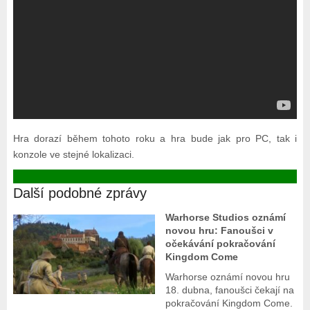
Hra dorazí během tohoto roku a hra bude jak pro PC, tak i
konzole ve stejné lokalizaci.
Další podobné zprávy
Warhorse Studios oznámí
novou hru: Fanoušci v
očekávání pokračování
Kingdom Come
Warhorse oznámí novou hru
18. dubna, fanoušci čekají na
pokračování Kingdom Come.