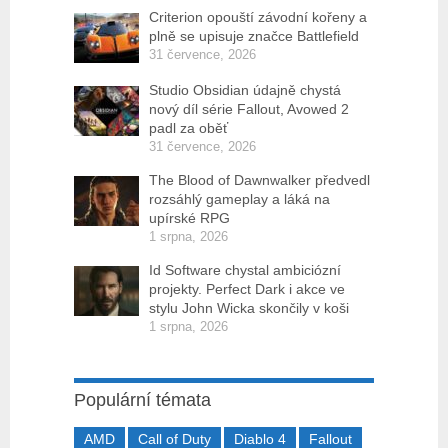
Criterion opouští závodní kořeny a
plně se upisuje značce Battlefield
31 července, 2026
Studio Obsidian údajně chystá
nový díl série Fallout, Avowed 2
padl za oběť
31 července, 2026
The Blood of Dawnwalker předvedl
rozsáhlý gameplay a láká na
upírské RPG
1 srpna, 2026
Id Software chystal ambiciózní
projekty. Perfect Dark i akce ve
stylu John Wicka skončily v koši
1 srpna, 2026
Populární témata
AMD
Call of Duty
Diablo 4
Fallout