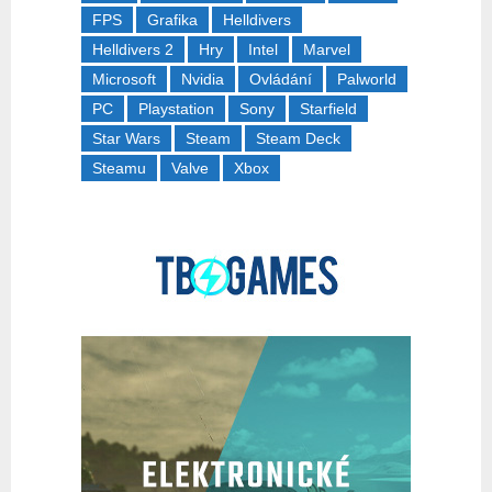
FPS
Grafika
Helldivers
Helldivers 2
Hry
Intel
Marvel
Microsoft
Nvidia
Ovládání
Palworld
PC
Playstation
Sony
Starfield
Star Wars
Steam
Steam Deck
Steamu
Valve
Xbox