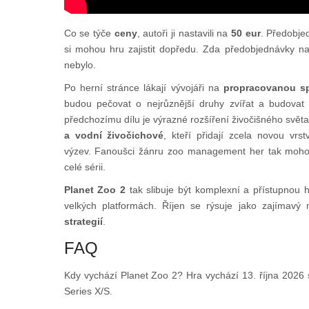
Co se týče
ceny
, autoři ji nastavili na
50 eur
. Předobje
si mohou hru zajistit dopředu. Zda předobjednávky n
nebylo.
Po herní stránce lákají vývojáři na
propracovanou sp
budou pečovat o nejrůznější druhy zvířat a budovat j
předchozímu dílu je výrazné rozšíření živočišného svět
a vodní živočichové
, kteří přidají zcela novou vr
výzev. Fanoušci žánru zoo management her tak moho
celé sérii.
Planet Zoo 2
tak slibuje být komplexní a přístupnou 
velkých platformách. Říjen se rýsuje jako zajímavý
strategií
.
FAQ
Kdy vychází Planet Zoo 2? Hra vychází 13. října 2026
Series X/S.