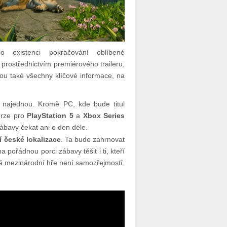
lo existenci pokračování oblíbené
prostřednictvím premiérového traileru,
vnou také všechny klíčové informace, na
 najednou. Kromě PC, kde bude titul
erze pro
PlayStation 5
a
Xbox Series
ábavy čekat ani o den déle.
ní české lokalizace
. Ta bude zahrnovat
a pořádnou porci zábavy těšit i ti, kteří
elké mezinárodní hře není samozřejmostí,