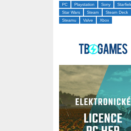
PC
Playstation
Sony
Starfiel
Star Wars
Steam
Steam Deck
Steamu
Valve
Xbox