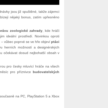
dnávky jsou již spuštěné, takže zájemci
abízejí nějaký bonus, zatím upřesněno
rávu zoologické zahrady
, kde hráči
im ideální prostředí. Novinkou oproti
a – vůbec poprvé se ve hře objeví
ptáci
stvu herních možností a designérských
u očekávat dosud nejbohatší obsah v
hrou pro česky mluvící hráče na všech
 měsíc pro příznivce
budovatelských
 současně na PC, PlayStation 5 a Xbox