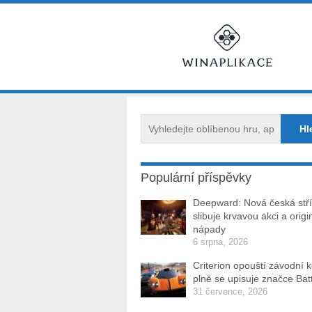
Populární příspěvky
Deepward: Nová česká stří
slibuje krvavou akci a origi
nápady
6 srpna, 2026
Criterion opouští závodní 
plně se upisuje značce Batt
31 července, 2026