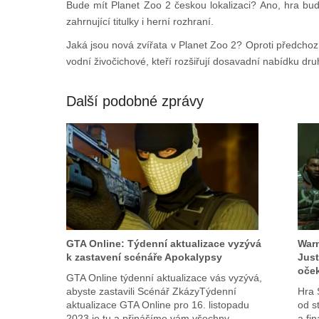
Bude mít Planet Zoo 2 českou lokalizaci? Ano, hra bude
zahrnující titulky i herní rozhraní.
Jaká jsou nová zvířata v Planet Zoo 2? Oproti předchoz
vodní živočichové, kteří rozšiřují dosavadní nabídku dru
Další podobné zprávy
GTA Online: Týdenní aktualizace vyzývá
Warn
k zastavení scénáře Apokalypsy
Just
oče
GTA Online týdenní aktualizace vás vyzývá,
abyste zastavili Scénář ZkázyTýdenní
Hra 
aktualizace GTA Online pro 16. listopadu
od s
2023 je tu a přinášíme vám všechny
a fi