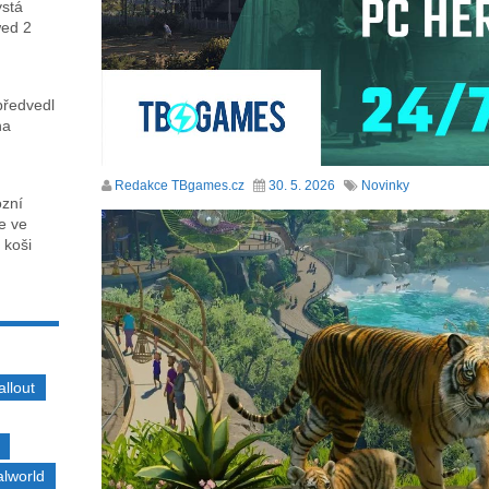
ystá
wed 2
předvedl
na
Redakce TBgames.cz
30. 5. 2026
Novinky
ózní
ce ve
 koši
allout
alworld