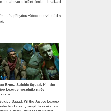
 obsahovat oficiální českou lokalizaci
ímu dílu přibydou vůbec poprvé ptáci a
hů.
er Bros.: Suicide Squad: Kill the
ice League nesplnila naše
kávání
Suicide Squad: Kill the Justice League
tudia Rocksteady nesplnila očekávání
nanční výsledky společnosti Warner