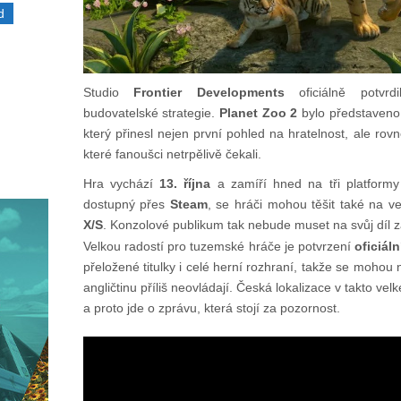
d
Studio
Frontier Developments
oficiálně potvrdi
budovatelské strategie.
Planet Zoo 2
bylo představeno 
který přinesl nejen první pohled na hratelnost, ale ro
které fanoušci netrpělivě čekali.
Hra vychází
13. října
a zamíří hned na tři platformy
dostupný přes
Steam
, se hráči mohou těšit také na v
X/S
. Konzolové publikum tak nebude muset na svůj díl z
Velkou radostí pro tuzemské hráče je potvrzení
oficiál
přeložené titulky i celé herní rozhraní, takže se mohou n
angličtinu příliš neovládají. Česká lokalizace v takto v
a proto jde o zprávu, která stojí za pozornost.