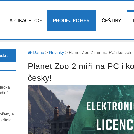
APLIKACE PC
PRODEJ PC HER
ČEŠTINY
Domů
>
Novinky
>
Planet Zoo 2 míří na PC i konzole
Planet Zoo 2 míří na PC i k
česky!
lečka
nální
kořeny a
lefield