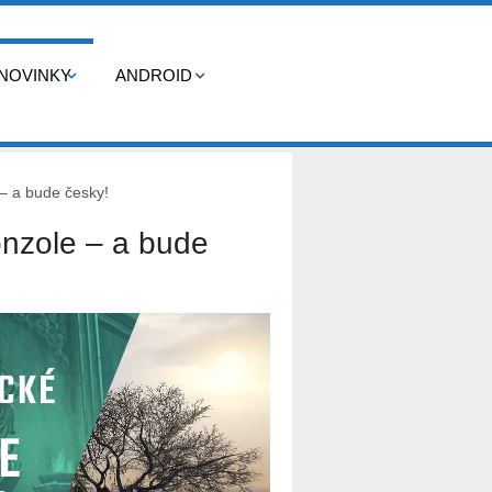
NOVINKY
ANDROID
 – a bude česky!
onzole – a bude