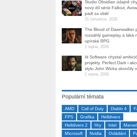
Studio Obsidian údajně ch
nový díl série Fallout, Avo
padl za oběť
31 července, 2026
The Blood of Dawnwalker 
rozsáhlý gameplay a láká 
upírské RPG
1 srpna, 2026
Id Software chystal ambici
projekty. Perfect Dark i ak
stylu John Wicka skončily v
1 srpna, 2026
Populární témata
AMD
Call of Duty
Diablo 4
F
FPS
Grafika
Helldivers
Helldivers 2
Hry
Intel
Marvel
Microsoft
Nvidia
Ovládání
P