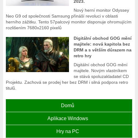
2023.
Nový herní monitor Odyssey
Neo G9 od společnosti Samsung přináší revoluci v oblasti
herního zážitku. Tento 57palcový monitor disponuje ohromujícím
rozlišením 7680x2160 pixelů
Digitální obchod GOG mění
majitele: nová kapitola bez
DRM a s větším důrazem na
retro hry
Digitální obchod GOG mění
majitele. Novým vlastníkem
se stává spoluzakladatel CD
Projektu. Zachová se prodej her bez DRM i silná podpora retro
titulů.
Domů
Aplikace Windows
Hry na PC