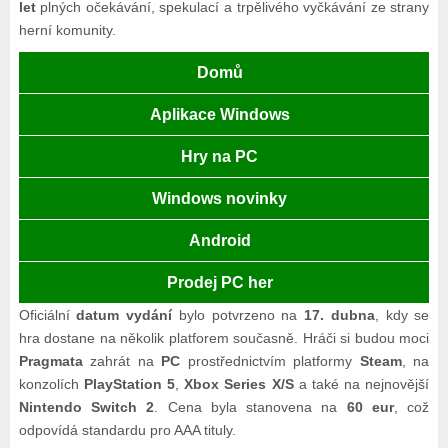
let
plných očekávání, spekulací a trpělivého vyčkávání ze strany
herní komunity.
Domů
Aplikace Windows
Hry na PC
Windows novinky
Android
Prodej PC her
Oficiální
datum vydání
bylo potvrzeno na
17. dubna
, kdy se
hra dostane na několik platforem současně. Hráči si budou moci
Pragmata
zahrát na
PC
prostřednictvím platformy
Steam
, na
konzolích
PlayStation 5
,
Xbox Series X/S
a také na nejnovější
Nintendo Switch 2
. Cena byla stanovena na
60 eur
, což
odpovídá standardu pro AAA tituly.