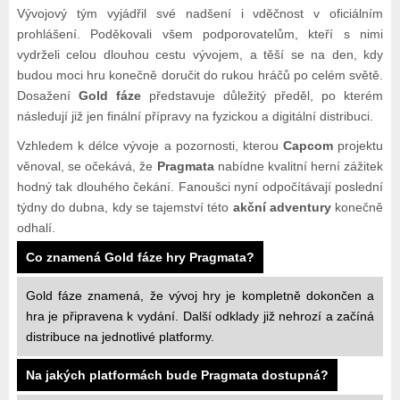
Vývojový tým vyjádřil své nadšení i vděčnost v oficiálním
prohlášení. Poděkovali všem podporovatelům, kteří s nimi
vydrželi celou dlouhou cestu vývojem, a těší se na den, kdy
budou moci hru konečně doručit do rukou hráčů po celém světě.
Dosažení
Gold fáze
představuje důležitý předěl, po kterém
následují již jen finální přípravy na fyzickou a digitální distribuci.
Vzhledem k délce vývoje a pozornosti, kterou
Capcom
projektu
věnoval, se očekává, že
Pragmata
nabídne kvalitní herní zážitek
hodný tak dlouhého čekání. Fanoušci nyní odpočítávají poslední
týdny do dubna, kdy se tajemství této
akční adventury
konečně
odhalí.
Co znamená Gold fáze hry Pragmata?
Gold fáze znamená, že vývoj hry je kompletně dokončen a
hra je připravena k vydání. Další odklady již nehrozí a začíná
distribuce na jednotlivé platformy.
Na jakých platformách bude Pragmata dostupná?