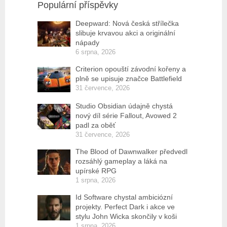
Populární příspěvky
Deepward: Nová česká střílečka
slibuje krvavou akci a originální
nápady
6 srpna, 2026
Criterion opouští závodní kořeny a
plně se upisuje značce Battlefield
31 července, 2026
Studio Obsidian údajně chystá
nový díl série Fallout, Avowed 2
padl za oběť
31 července, 2026
The Blood of Dawnwalker předvedl
rozsáhlý gameplay a láká na
upírské RPG
1 srpna, 2026
Id Software chystal ambiciózní
projekty. Perfect Dark i akce ve
stylu John Wicka skončily v koši
1 srpna, 2026