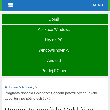
MENU
Domů
Aplikace Windows
Hry na PC
Windows novinky
Android
Prodej PC her
Domů
>
Novinky
>
Pragmata dosáhla Gold fáze: Capcom potvrdil vydání akční
adventury po pěti letech čekání
Pragmata dosáhla Gold fáze: