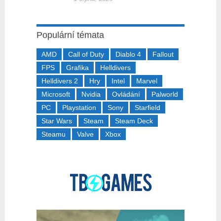
Populární témata
AMD
Call of Duty
Diablo 4
Fallout
FPS
Grafika
Helldivers
Helldivers 2
Hry
Intel
Marvel
Microsoft
Nvidia
Ovládání
Palworld
PC
Playstation
Sony
Starfield
Star Wars
Steam
Steam Deck
Steamu
Valve
Xbox