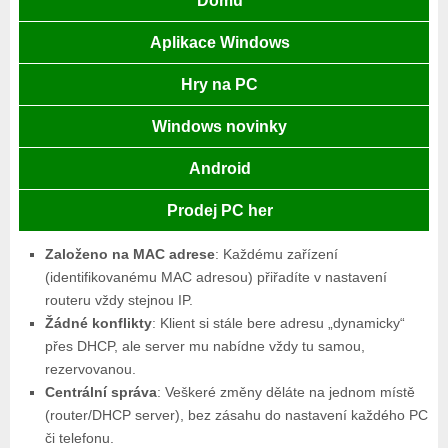
Domů
Aplikace Windows
Hry na PC
Windows novinky
Android
Prodej PC her
Založeno na MAC adrese
: Každému zařízení
(identifikovanému MAC adresou) přiřadíte v nastavení
routeru vždy stejnou IP.
Žádné konflikty
: Klient si stále bere adresu „dynamicky“
přes DHCP, ale server mu nabídne vždy tu samou,
rezervovanou.
Centrální správa
: Veškeré změny děláte na jednom místě
(router/DHCP server), bez zásahu do nastavení každého PC
či telefonu.