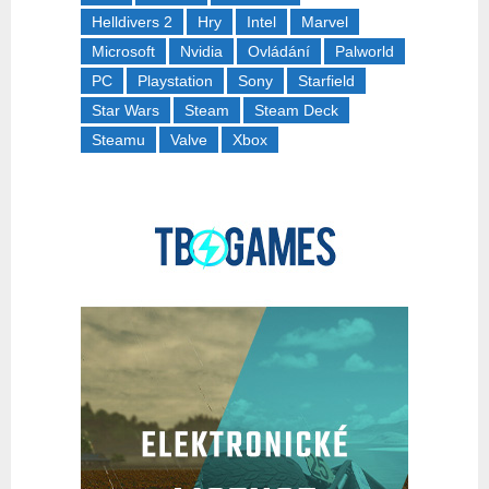
Helldivers 2
Hry
Intel
Marvel
Microsoft
Nvidia
Ovládání
Palworld
PC
Playstation
Sony
Starfield
Star Wars
Steam
Steam Deck
Steamu
Valve
Xbox