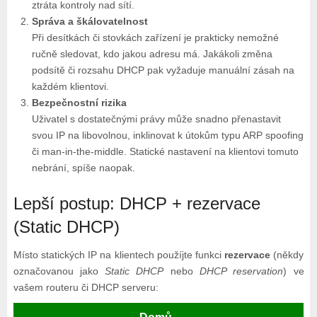
ztráta kontroly nad sítí.
Správa a škálovatelnost
Při desítkách či stovkách zařízení je prakticky nemožné
ručně sledovat, kdo jakou adresu má. Jakákoli změna
podsítě či rozsahu DHCP pak vyžaduje manuální zásah na
každém klientovi.
Bezpečnostní rizika
Uživatel s dostatečnými právy může snadno přenastavit
svou IP na libovolnou, inklinovat k útokům typu ARP spoofing
či man-in-the‑middle. Statické nastavení na klientovi tomuto
nebrání, spíše naopak.
Lepší postup: DHCP + rezervace
(Static DHCP)
Místo statických IP na kli­en­tech použí­jte funkci
rezervace
(někdy
označovanou jako
Static DHCP
nebo
DHCP reservation
) ve
vašem routeru či DHCP serveru: