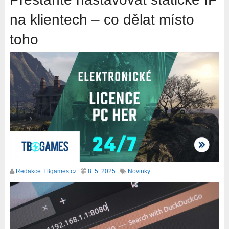
na klientech – co dělat místo
toho
Redakce TBgames.cz
8. 5. 2025
Novinky