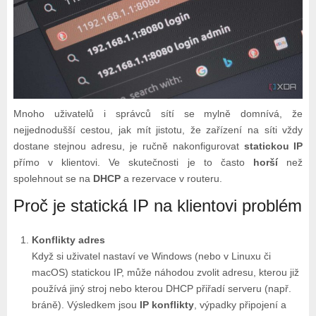
Mnoho uživatelů i správců sítí se mylně domnívá, že
nejjednodušší cestou, jak mít jistotu, že zařízení na síti vždy
dostane stejnou adresu, je ručně nakonfigurovat
statickou IP
přímo v klientovi. Ve skutečnosti je to často
horší
než
spolehnout se na
DHCP
a rezervace v routeru.
Proč je statická IP na klientovi problém
Konflikty adres
Když si uživatel nastaví ve Windows (nebo v Linuxu či
macOS) statickou IP, může náhodou zvolit adresu, kterou již
používá jiný stroj nebo kterou DHCP přiřadí serveru (např.
bráně). Výsledkem jsou
IP konflikty
, výpadky připojení a