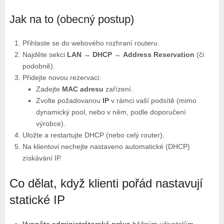
Jak na to (obecný postup)
Přihlaste se do webového rozhraní routeru.
Najděte sekci
LAN
→
DHCP
→
Address Reservation
(či
podobně).
Přidejte novou rezervaci:
Zadejte
MAC adresu
zařízení.
Zvolte požadovanou
IP
v rámci vaší podsítě (mimo
dynamický pool, nebo v něm, podle doporučení
výrobce).
Uložte a restartujte DHCP (nebo celý router).
Na klientovi nechejte nastaveno automatické (DHCP)
získávání IP.
Co dělat, když klienti pořád nastavují
statické IP