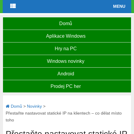
MENU
Domů
Aplikace Windows
Hry na PC
Windows novinky
Android
Prodej PC her
Domů
>
Novinky
>
Přestaňte nastavovat statické IP na klientech – co dělat místo
toho
Přestaňte nastavovat statické IP