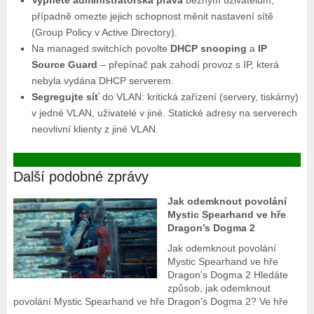
Vypněte administrátorská práva
běžným uživatelům,
případně omezte jejich schopnost měnit nastavení sítě
(Group Policy v Active Directory).
Na managed switchích povolte
DHCP snooping
a
IP
Source Guard
– přepínač pak zahodí provoz s IP, která
nebyla vydána DHCP serverem.
Segregujte síť
do VLAN: kritická zařízení (servery, tiskárny)
v jedné VLAN, uživatelé v jiné. Statické adresy na serverech
neovlivní klienty z jiné VLAN.
Další podobné zprávy
Jak odemknout povolání
Mystic Spearhand ve hře
Dragon’s Dogma 2
Jak odemknout povolání
Mystic Spearhand ve hře
Dragon's Dogma 2 Hledáte
způsob, jak odemknout
povolání Mystic Spearhand ve hře Dragon's Dogma 2? Ve hře