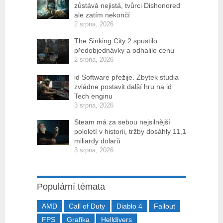
zůstává nejistá, tvůrci Dishonored
ale zatím nekončí
2 srpna, 2026
The Sinking City 2 spustilo
předobjednávky a odhalilo cenu
2 srpna, 2026
id Software přežije. Zbytek studia
zvládne postavit další hru na id
Tech enginu
3 srpna, 2026
Steam má za sebou nejsilnější
pololetí v historii, tržby dosáhly 11,1
miliardy dolarů
3 srpna, 2026
Populární témata
AMD
Call of Duty
Diablo 4
Fallout
FPS
Grafika
Helldivers