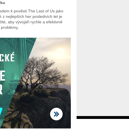
tku
edem k pověsti The Last of Us jako
é z nejlepších her posledních let je
ité, aby vývojáři rychle a efektivně
i problémy,