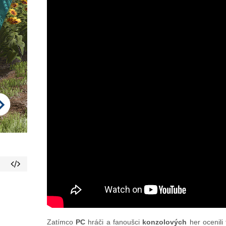
Zatímco
PC
hráči a fanoušci
konzolových
her ocenili