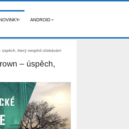
NOVINKY
ANDROID
– úspěch, který nesplnil očekávání
Crown – úspěch,