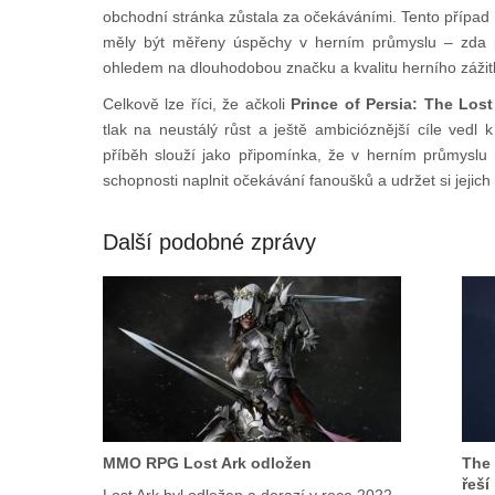
obchodní stránka zůstala za očekáváními. Tento případ 
měly být měřeny úspěchy v herním průmyslu – zda p
ohledem na dlouhodobou značku a kvalitu herního zážit
Celkově lze říci, že ačkoli
Prince of Persia: The Los
tlak na neustálý růst a ještě ambicióznější cíle vedl k
příběh slouží jako připomínka, že v herním průmyslu 
schopnosti naplnit očekávání fanoušků a udržet si jejich
Další podobné zprávy
MMO RPG Lost Ark odložen
The 
řeší