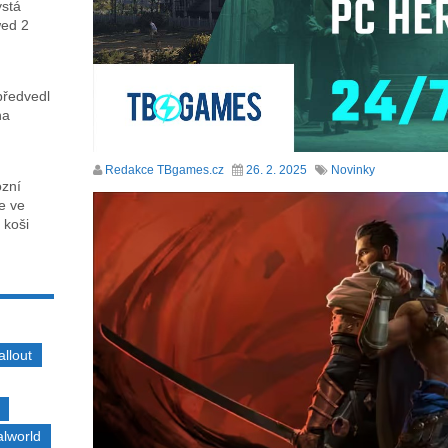
ystá
wed 2
předvedl
na
Redakce TBgames.cz
26. 2. 2025
Novinky
ózní
ce ve
 koši
allout
alworld