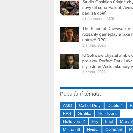
Studio Obsidian údajně ch
nový díl série Fallout, Avo
padl za oběť
31 července, 2026
The Blood of Dawnwalker 
rozsáhlý gameplay a láká 
upírské RPG
1 srpna, 2026
Id Software chystal ambici
projekty. Perfect Dark i ak
stylu John Wicka skončily v
1 srpna, 2026
Populární témata
AMD
Call of Duty
Diablo 4
F
FPS
Grafika
Helldivers
Helldivers 2
Hry
Intel
Marvel
Microsoft
Nvidia
Ovládání
P