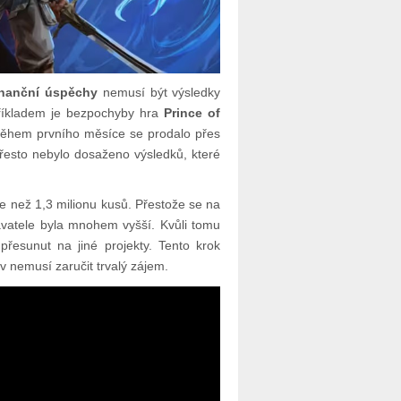
inanční úspěchy
nemusí být výsledky
Příkladem je bezpochyby hra
Prince of
 během prvního měsíce se prodalo přes
 přesto nebylo dosaženo výsledků, které
ce než 1,3 milionu kusů. Přestože se na
avatele byla mnohem vyšší. Kvůli tomu
řesunut na jiné projekty. Tento krok
ev nemusí zaručit trvalý zájem.