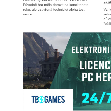
Lost Ark byl odložen a dorazí v roce 2022.
záži
Původně hra měla dorazit na konci tohoto
roku, ale uzavřená technická alpha test
Vzhl
verze
jedn
důlež
řešil