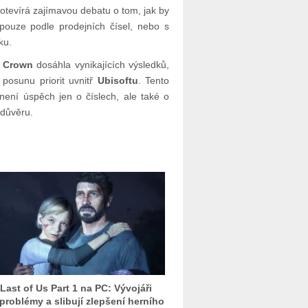
otevírá zajímavou debatu o tom, jak by
ouze podle prodejních čísel, nebo s
ku.
t Crown
dosáhla vynikajících výsledků,
 posunu priorit uvnitř
Ubisoftu
. Tento
není úspěch jen o číslech, ale také o
 důvěru.
Last of Us Part 1 na PC: Vývojáři
 problémy a slibují zlepšení herního