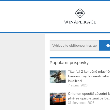
Populární příspěvky
Titanfall 2 konečně mluví č
Fanoušci vydali neoficiální
lokalizaci
7 srpna, 2026
Criterion opouští závodní 
plně se upisuje značce Batt
31 července, 2026