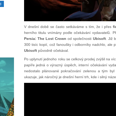
d
V dnešní době se často setkáváme s tím, že i přes
f
herního titulu vnímány podle očekávání vydavatelů. 
Persia: The Lost Crown
od společnosti
Ubisoft
. Již
300 tisíc kopií, což fanoušky i odborníky nadchlo, ale
Ubisoft
původně očekával.
Po uplynutí jednoho roku se celkový prodej zvýšil na ví
papíře jedná o výrazný úspěch, interní očekávání vyd
nedostalo plánované pokračování zelenou a tým byl p
ukazuje, jak náročný je dnešní herní trh, kde i silný náz