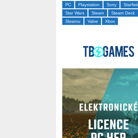
PC
Playstation
Sony
Starfiel
Star Wars
Steam
Steam Deck
Steamu
Valve
Xbox