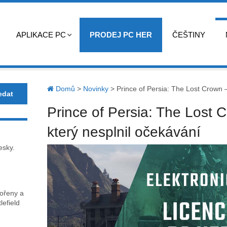
APLIKACE PC
PRODEJ PC HER
ČEŠTINY
Domů
>
Novinky
>
Prince of Persia: The Lost Crown 
Prince of Persia: The Lost 
který nesplnil očekávání
esky.
kořeny a
lefield