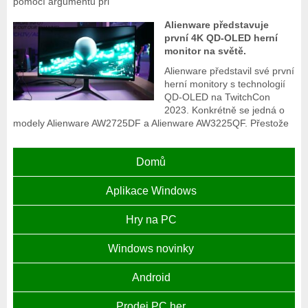
pomocí argumentů při
Alienware představuje
první 4K QD-OLED herní
monitor na světě.
Alienware představil své první
herní monitory s technologií
QD-OLED na TwitchCon
2023. Konkrétně se jedná o
modely Alienware AW2725DF a Alienware AW3225QF. Přestože
Domů
Aplikace Windows
Hry na PC
Windows novinky
Android
Prodej PC her