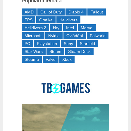
Populární témata
AMD
Call of Duty
Diablo 4
Fallout
FPS
Grafika
Helldivers
Helldivers 2
Hry
Intel
Marvel
Microsoft
Nvidia
Ovládání
Palworld
PC
Playstation
Sony
Starfield
Star Wars
Steam
Steam Deck
Steamu
Valve
Xbox