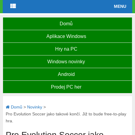
MENU
Domů
Aplikace Windows
Hry na PC
Windows novinky
Android
Prodej PC her
Domů
>
Novinky
>
Pro Evolution Soccer jako takové končí. Již to bude free-to-play
hra.
Pro Evolution Soccer jako