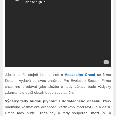
Jde o to, že stejně jako ubisoft s
Assassins Creed
se firma
Konami vydává se svou značkou Pro Evolution Soccer. Firma
chce hru prodávat jako službu a tedy základ bude vždycky
zdarma, ale další obsah bude zpoplatněn.
Výdělky tedy budou plynout z dodatečného obsahu,
který
odemkne kosmetické drobnosti, kartičkový mód MyClub a další.
Určitě tady bude Cross-Play a tedy soupeření mezi PC a