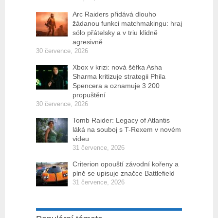
Arc Raiders přidává dlouho
žádanou funkci matchmakingu: hraj
sólo přátelsky a v triu klidně
agresivně
30 července, 2026
Xbox v krizi: nová šéfka Asha
Sharma kritizuje strategii Phila
Spencera a oznamuje 3 200
propuštění
30 července, 2026
Tomb Raider: Legacy of Atlantis
láká na souboj s T-Rexem v novém
videu
31 července, 2026
Criterion opouští závodní kořeny a
plně se upisuje značce Battlefield
31 července, 2026