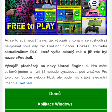
Ač se to zdá neuvěřitelné, tak vývojáři v Konami se rozhodli již
nevydávat nové díly Pro Evolution Soccer.
Dokázali to třeba
aktualizačním DLC, které vyšlo minulý rok a již zde byl
název eFootball.
Vývojáři přecházejí na nový Unreal Engine 4.
Hra mění
celkově jméno a nyní již nebude vystupovat pod značkou Pro
Evolution Soccer nebo-li PES, ale bude mít krátké elegantní
jméno
eFootball.
Domů
Aplikace Windows