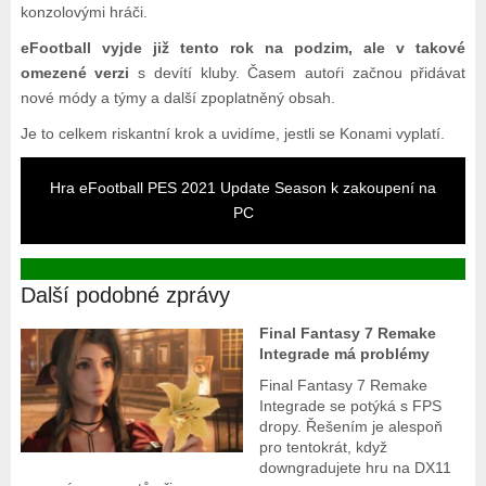
konzolovými hráči.
eFootball vyjde již tento rok na podzim, ale v takové
omezené verzi
s devítí kluby. Časem autoŕi začnou přidávat
nové módy a týmy a další zpoplatněný obsah.
Je to celkem riskantní krok a uvidíme, jestli se Konami vyplatí.
Hra eFootball PES 2021 Update Season k zakoupení na
PC
Další podobné zprávy
Final Fantasy 7 Remake
Integrade má problémy
Final Fantasy 7 Remake
Integrade se potýká s FPS
dropy. Řešením je alespoň
pro tentokrát, když
downgradujete hru na DX11