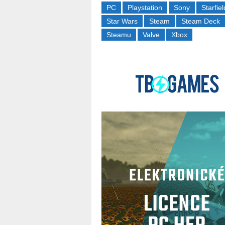
PC
Playstation
Sony
Starfiel
Star Wars
Steam
Steam Deck
Steamu
Valve
Xbox