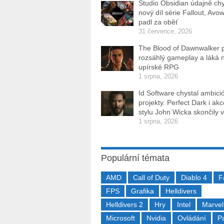
Studio Obsidian údajně ch
nový díl série Fallout, Avo
padl za oběť
31 července, 2026
The Blood of Dawnwalker 
rozsáhlý gameplay a láká 
upírské RPG
1 srpna, 2026
Id Software chystal ambici
projekty. Perfect Dark i ak
stylu John Wicka skončily v
1 srpna, 2026
Populární témata
AMD
Call of Duty
Diablo 4
F
FPS
Grafika
Helldivers
Helldivers 2
Hry
Intel
Marvel
Microsoft
Nvidia
Ovládání
P