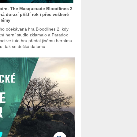
ire: The Masquerade Bloodlines 2
á dorazí příští rok i přes veškeré
blémy
ho očekávaná hra Bloodlines 2, kdy
tní herní studio zklamalo a Paradox
ractive tuto hru předal jinému hernímu
iu, tak se dočká datumu