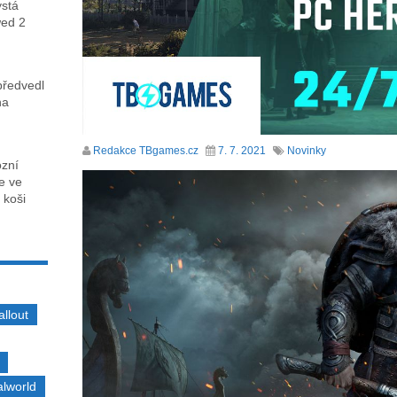
ystá
wed 2
předvedl
na
Redakce TBgames.cz
7. 7. 2021
Novinky
ózní
ce ve
 koši
allout
alworld