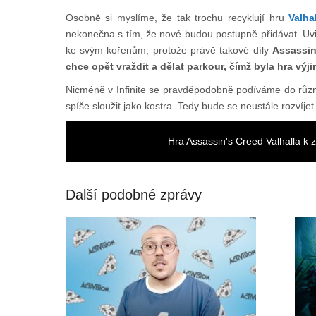
Osobně si myslíme, že tak trochu recyklují hru
Valha
nekonečna s tím, že nové budou postupně přidávat. Uvidím
ke svým kořenům, protože právě takové díly
Assassin
chce opět vraždit a dělat parkour, čímž byla hra výj
Nicméně v Infinite se pravděpodobně podíváme do různ
spíše sloužit jako kostra. Tedy bude se neustále rozvíj
Hra Assassin's Creed Valhalla k
Další podobné zprávy