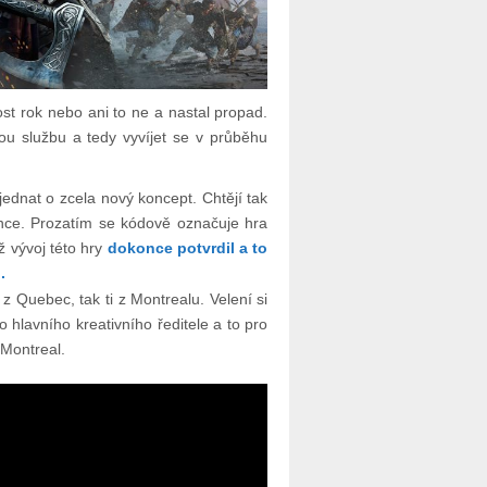
ost rok nebo ani to ne a nastal propad.
ou službu a tedy vyvíjet se v průběhu
ednat o zcela nový koncept. Chtějí tak
konce. Prozatím se kódově označuje hra
iž vývoj této hry
dokonce potvrdil a to
.
i z Quebec, tak ti z Montrealu. Velení si
 hlavního kreativního ředitele a to pro
Montreal.