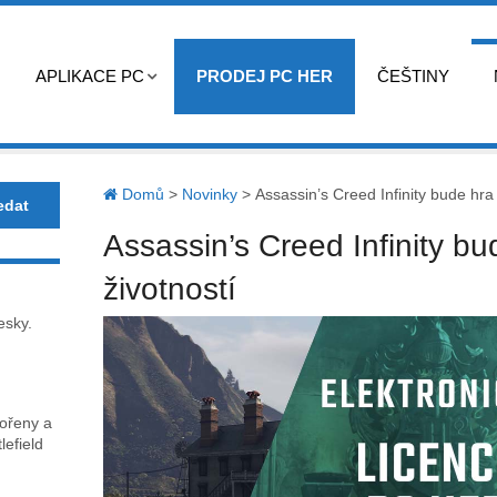
APLIKACE PC
PRODEJ PC HER
ČEŠTINY
Domů
>
Novinky
>
Assassin’s Creed Infinity bude hra
Assassin’s Creed Infinity b
životností
esky.
kořeny a
lefield