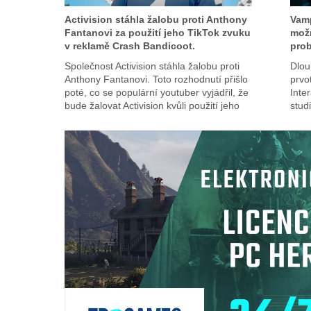
Activision stáhla žalobu proti Anthony
Vamp
Fantanovi za použití jeho TikTok zvuku
možn
v reklamě Crash Bandicoot.
pro
Společnost Activision stáhla žalobu proti
Dlou
Anthony Fantanovi. Toto rozhodnutí přišlo
prvo
poté, co se populární youtuber vyjádřil, že
Inte
bude žalovat Activision kvůli použití jeho
stud