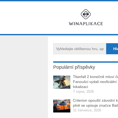
Populární příspěvky
Titanfall 2 konečně mluví č
Fanoušci vydali neoficiální
lokalizaci
7 srpna, 2026
Criterion opouští závodní 
plně se upisuje značce Batt
31 července, 2026