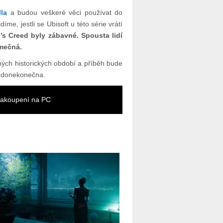
lla
a budou veškeré věci používat do
e, jestli se Ubisoft u této série vrátí
’s Creed byly zábavné. Spousta lidí
imečná.
ých historických období a příběh bude
et donekonečna.
 zakoupení na PC