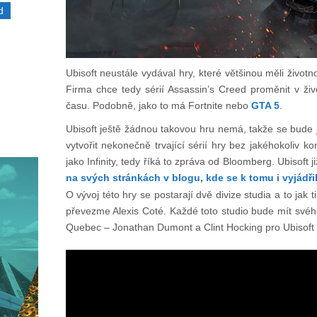
d
Ubisoft neustále vydával hry, které většinou měli životn
Firma chce tedy sérií Assassin’s Creed proměnit v živ
času. Podobně, jako to má Fortnite nebo
GTA 5
.
Ubisoft ještě žádnou takovou hru nemá, takže se bude j
vytvořit nekonečně trvající sérií hry bez jakéhokoliv 
jako Infinity, tedy říká to zpráva od Bloomberg. Ubisoft j
na svých stránkách v blogu, kde se k tomu i vyjádřil
O vývoj této hry se postarají dvě divize studia a to jak t
převezme Alexis Coté. Každé toto studio bude mít svého
Quebec – Jonathan Dumont a Clint Hocking pro Ubisoft 