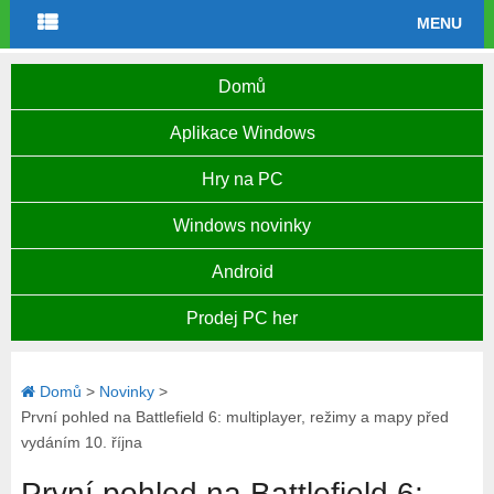
MENU
Domů
Aplikace Windows
Hry na PC
Windows novinky
Android
Prodej PC her
Domů
>
Novinky
>
První pohled na Battlefield 6: multiplayer, režimy a mapy před
vydáním 10. října
První pohled na Battlefield 6: