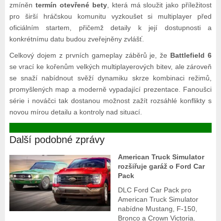
zmíněn
termín otevřené bety
, která má sloužit jako příležitost
pro širší hráčskou komunitu vyzkoušet si multiplayer před
oficiálním startem, přičemž detaily k její dostupnosti a
konkrétnímu datu budou zveřejněny zvlášť.
Celkový dojem z prvních gameplay záběrů je, že
Battlefield 6
se vrací ke kořenům velkých multiplayerových bitev, ale zároveň
se snaží nabídnout svěží dynamiku skrze kombinaci režimů,
promyšlených map a moderně vypadající prezentace. Fanoušci
série i nováčci tak dostanou možnost zažít rozsáhlé konflikty s
novou mírou detailu a kontroly nad situací.
Další podobné zprávy
American Truck Simulator
rozšiřuje garáž o Ford Car
Pack
DLC Ford Car Pack pro
American Truck Simulator
nabídne Mustang, F‑150,
Bronco a Crown Victoria.