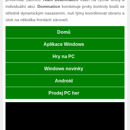
individuální akci.
Domination
kombinuje prvky kontroly bodů se
středně dynamickým nasazením, nutí týmy koordinovat obranu a
útok na několika frontách zároveň.
Domů
Aplikace Windows
Hry na PC
Windows novinky
Android
Prodej PC her