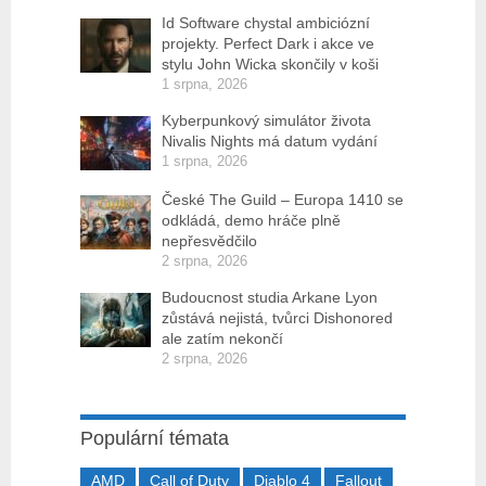
Id Software chystal ambiciózní
projekty. Perfect Dark i akce ve
stylu John Wicka skončily v koši
1 srpna, 2026
Kyberpunkový simulátor života
Nivalis Nights má datum vydání
1 srpna, 2026
České The Guild – Europa 1410 se
odkládá, demo hráče plně
nepřesvědčilo
2 srpna, 2026
Budoucnost studia Arkane Lyon
zůstává nejistá, tvůrci Dishonored
ale zatím nekončí
2 srpna, 2026
Populární témata
AMD
Call of Duty
Diablo 4
Fallout