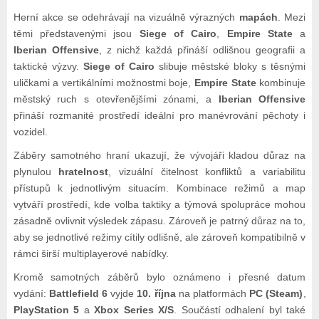
Herní akce se odehrávají na vizuálně výrazných
mapách
. Mezi
těmi představenými jsou
Siege of Cairo
,
Empire State
a
Iberian Offensive
, z nichž každá přináší odlišnou geografii a
taktické výzvy.
Siege of Cairo
slibuje městské bloky s těsnými
uličkami a vertikálními možnostmi boje,
Empire State
kombinuje
městský ruch s otevřenějšími zónami, a
Iberian Offensive
přináší rozmanité prostředí ideální pro manévrování pěchoty i
vozidel.
Záběry samotného hraní ukazují, že vývojáři kladou důraz na
plynulou
hratelnost
, vizuální čitelnost konfliktů a variabilitu
přístupů k jednotlivým situacím. Kombinace režimů a map
vytváří prostředí, kde volba taktiky a týmová spolupráce mohou
zásadně ovlivnit výsledek zápasu. Zároveň je patrný důraz na to,
aby se jednotlivé režimy cítily odlišně, ale zároveň kompatibilně v
rámci širší multiplayerové nabídky.
Kromě samotných záběrů bylo oznámeno i přesné datum
vydání:
Battlefield 6
vyjde
10. října
na platformách
PC (Steam)
,
PlayStation 5
a
Xbox Series X/S
. Součástí odhalení byl také