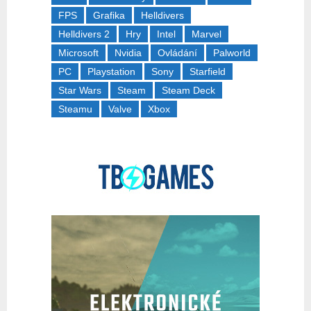
FPS
Grafika
Helldivers
Helldivers 2
Hry
Intel
Marvel
Microsoft
Nvidia
Ovládání
Palworld
PC
Playstation
Sony
Starfield
Star Wars
Steam
Steam Deck
Steamu
Valve
Xbox