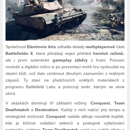
Společnost
Electronic Arts
odhalila detaily
multiplayerové
části
Battlefieldu 6
, které přinášejí nejen přehled
herních režimů
,
ale i první autentické
gameplay záběry
z hraní. Pozvaní
novináři a digitální tvůrci si po prezentaci mohli hru vyzkoušet na
vlastní kůži, což dalo vzniknout dlouhým záznamům z reálných
zápasů. Ty staví na předchozích uniklých materiálech z
programu Battlefield Labs a potvrzují směr, kterým se série
ubírá.
V ukázkách dominují tři základní režimy:
Conquest
,
Team
Deathmatch
a
Domination
. Každý z nich nabízí jiný tempo a
strategické možnosti.
Conquest
nadále slibuje rozsáhlé bojiště,
kde je klíčové ovládání sektorů a postupné vytlačování
protivníka, zatímco
Team Deathmatch
vsází na rychlé střety a