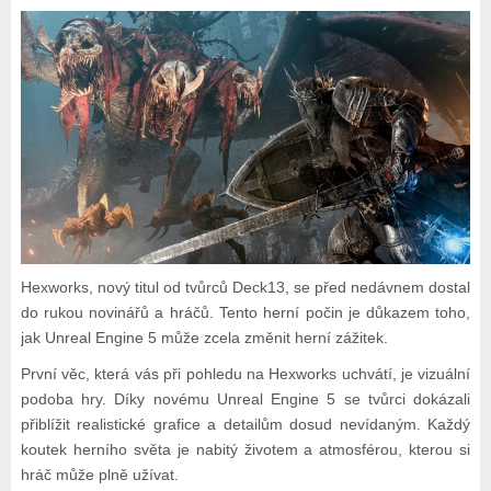
Hexworks, nový titul od tvůrců Deck13, se před nedávnem dostal
do rukou novinářů a hráčů. Tento herní počin je důkazem toho,
jak Unreal Engine 5 může zcela změnit herní zážitek.
První věc, která vás při pohledu na Hexworks uchvátí, je vizuální
podoba hry. Díky novému Unreal Engine 5 se tvůrci dokázali
přiblížit realistické grafice a detailům dosud nevídaným. Každý
koutek herního světa je nabitý životem a atmosférou, kterou si
hráč může plně užívat.