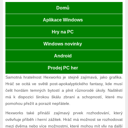
Domů
Aplikace Windows
Hry na PC
Windows novinky
Android
Prodej PC her
Samotná hratelnost Hexworks je stejně zajímavá, jako grafika.
Hráč se ocitá ve světě post-apokalyptického fantasy, kde musí
čelit hordám temných bytostí a plnit různorodé úkoly. Naštěstí
má k dispozici širokou škálu zbraní a schopností, které mu
pomohou přežít a porazit nepřátele.
Hexworks také přináší zajímavý prvek rozhodování, který
ovlivňuje příběh i herní zážitek. Hráč má možnost se rozhodovat
mezi dvěma nebo více možnostmi, které mohou mít vliv na další