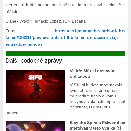
kterém si hráči budou moci užívat dobrodružství společně s
přáteli.
Článek vytvořil: Ignacio López, IGN España
Zdroj:
https://es.ign.com/the-lords-of-the-
fallen/193211/preview/lords-of-the-fallen-un-oscuro-viaje-
entre-dos-mundos
Další podobné zprávy
Ve hře Sifu si nastavíte
obtížnosti
V Sifu si budete moci navolit
svou obtížnost. Jde o něco,
co předtím nešlo a komu
nevyhovovala nekompromisní
obtížnost, tak měl hru
opravdu
Slay the Spire a Palworld se
střetávají v této vynikající