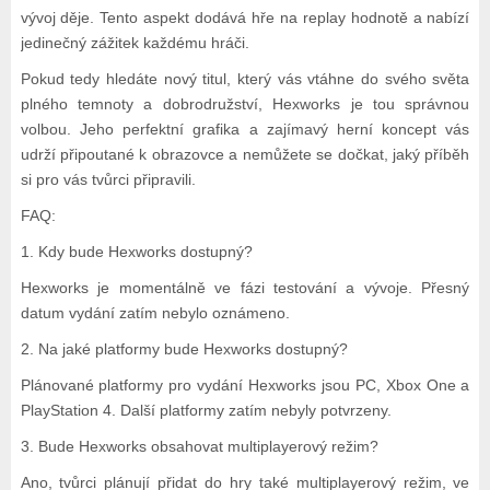
vývoj děje. Tento aspekt dodává hře na replay hodnotě a nabízí
jedinečný zážitek každému hráči.
Pokud tedy hledáte nový titul, který vás vtáhne do svého světa
plného temnoty a dobrodružství, Hexworks je tou správnou
volbou. Jeho perfektní grafika a zajímavý herní koncept vás
udrží připoutané k obrazovce a nemůžete se dočkat, jaký příběh
si pro vás tvůrci připravili.
FAQ:
1. Kdy bude Hexworks dostupný?
Hexworks je momentálně ve fázi testování a vývoje. Přesný
datum vydání zatím nebylo oznámeno.
2. Na jaké platformy bude Hexworks dostupný?
Plánované platformy pro vydání Hexworks jsou PC, Xbox One a
PlayStation 4. Další platformy zatím nebyly potvrzeny.
3. Bude Hexworks obsahovat multiplayerový režim?
Ano, tvůrci plánují přidat do hry také multiplayerový režim, ve