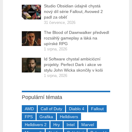
Studio Obsidian údajně chystá
nový díl série Fallout, Avowed 2
padl za oběť
31 července, 2026
The Blood of Dawnwalker předvedl
rozsáhlý gameplay a láká na
upírské RPG
1 srpna, 2026
Id Software chystal ambiciózní
projekty. Perfect Dark i akce ve
stylu John Wicka skončily v koši
1 srpna, 2026
Populární témata
AMD
Call of Duty
Diablo 4
Fallout
FPS
Grafika
Helldivers
Helldivers 2
Hry
Intel
Marvel