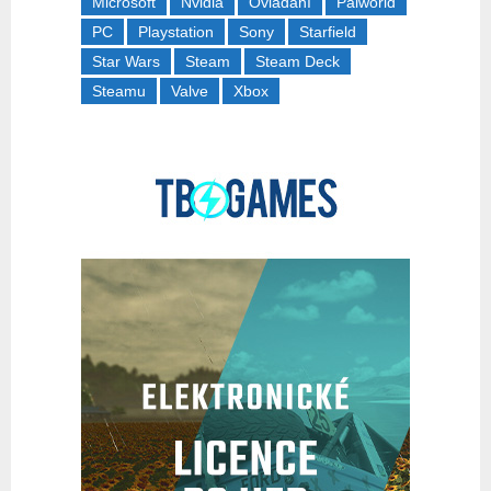
Microsoft
Nvidia
Ovládání
Palworld
PC
Playstation
Sony
Starfield
Star Wars
Steam
Steam Deck
Steamu
Valve
Xbox