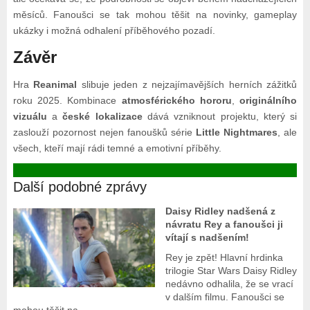
měsíců. Fanoušci se tak mohou těšit na novinky, gameplay
ukázky i možná odhalení příběhového pozadí.
Závěr
Hra
Reanimal
slibuje jeden z nejzajímavějších herních zážitků
roku 2025. Kombinace
atmosférického hororu
,
originálního
vizuálu
a
české lokalizace
dává vzniknout projektu, který si
zaslouží pozornost nejen fanoušků série
Little Nightmares
, ale
všech, kteří mají rádi temné a emotivní příběhy.
Další podobné zprávy
Daisy Ridley nadšená z
návratu Rey a fanoušci ji
vítají s nadšením!
Rey je zpět! Hlavní hrdinka
trilogie Star Wars Daisy Ridley
nedávno odhalila, že se vrací
v dalším filmu. Fanoušci se
mohou těšit na