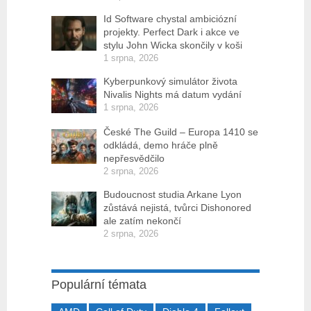
Id Software chystal ambiciózní
projekty. Perfect Dark i akce ve
stylu John Wicka skončily v koši
1 srpna, 2026
Kyberpunkový simulátor života
Nivalis Nights má datum vydání
1 srpna, 2026
České The Guild – Europa 1410 se
odkládá, demo hráče plně
nepřesvědčilo
2 srpna, 2026
Budoucnost studia Arkane Lyon
zůstává nejistá, tvůrci Dishonored
ale zatím nekončí
2 srpna, 2026
Populární témata