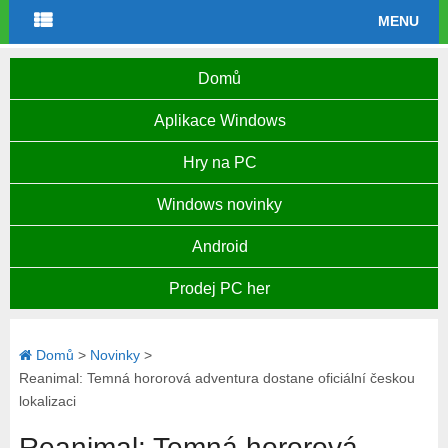
MENU
Domů
Aplikace Windows
Hry na PC
Windows novinky
Android
Prodej PC her
Domů
>
Novinky
>
Reanimal: Temná hororová adventura dostane oficiální českou
lokalizaci
Reanimal: Temná hororová