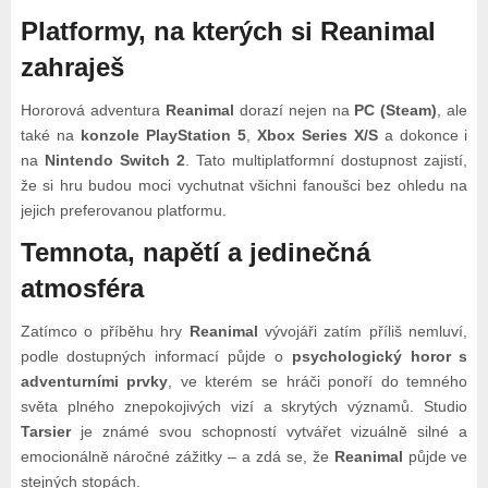
Platformy, na kterých si Reanimal
zahraješ
Hororová adventura
Reanimal
dorazí nejen na
PC (Steam)
, ale
také na
konzole PlayStation 5
,
Xbox Series X/S
a dokonce i
na
Nintendo Switch 2
. Tato multiplatformní dostupnost zajistí,
že si hru budou moci vychutnat všichni fanoušci bez ohledu na
jejich preferovanou platformu.
Temnota, napětí a jedinečná
atmosféra
Zatímco o příběhu hry
Reanimal
vývojáři zatím příliš nemluví,
podle dostupných informací půjde o
psychologický horor s
adventurními prvky
, ve kterém se hráči ponoří do temného
světa plného znepokojivých vizí a skrytých významů. Studio
Tarsier
je známé svou schopností vytvářet vizuálně silné a
emocionálně náročné zážitky – a zdá se, že
Reanimal
půjde ve
stejných stopách.