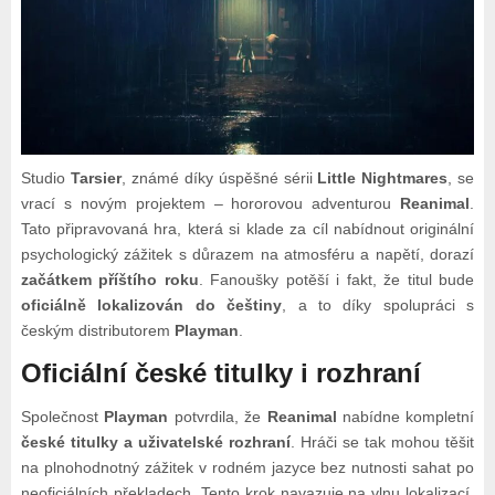
Studio
Tarsier
, známé díky úspěšné sérii
Little Nightmares
, se
vrací s novým projektem – hororovou adventurou
Reanimal
.
Tato připravovaná hra, která si klade za cíl nabídnout originální
psychologický zážitek s důrazem na atmosféru a napětí, dorazí
začátkem příštího roku
. Fanoušky potěší i fakt, že titul bude
oficiálně lokalizován do češtiny
, a to díky spolupráci s
českým distributorem
Playman
.
Oficiální české titulky i rozhraní
Společnost
Playman
potvrdila, že
Reanimal
nabídne kompletní
české titulky a uživatelské rozhraní
. Hráči se tak mohou těšit
na plnohodnotný zážitek v rodném jazyce bez nutnosti sahat po
neoficiálních překladech. Tento krok navazuje na vlnu lokalizací,