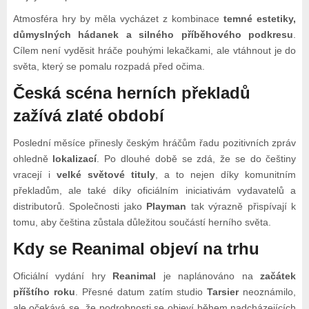
Atmosféra hry by měla vycházet z kombinace
temné estetiky,
důmyslných hádanek a silného příběhového podkresu
.
Cílem není vyděsit hráče pouhými lekačkami, ale vtáhnout je do
světa, který se pomalu rozpadá před očima.
Česká scéna herních překladů
zažívá zlaté období
Poslední měsíce přinesly českým hráčům řadu pozitivních zpráv
ohledně
lokalizací
. Po dlouhé době se zdá, že se do češtiny
vracejí i
velké světové tituly
, a to nejen díky komunitním
překladům, ale také díky oficiálním iniciativám vydavatelů a
distributorů. Společnosti jako
Playman
tak výrazně přispívají k
tomu, aby čeština zůstala důležitou součástí herního světa.
Kdy se Reanimal objeví na trhu
Oficiální vydání hry
Reanimal
je naplánováno na
začátek
příštího roku
. Přesné datum zatím studio
Tarsier
neoznámilo,
ale očekává se, že podrobnosti se objeví během nadcházejících