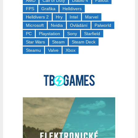
AMD
Call of Duty
Diablo 4
Fallout
FPS
Grafika
Helldivers
Helldivers 2
Hry
Intel
Marvel
Microsoft
Nvidia
Ovládání
Palworld
PC
Playstation
Sony
Starfield
Star Wars
Steam
Steam Deck
Steamu
Valve
Xbox