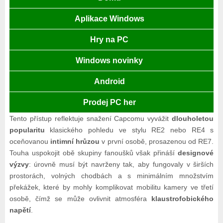
Aplikace Windows
Hry na PC
Windows novinky
Android
Prodej PC her
Tento přístup reflektuje snažení Capcomu vyvážit
dlouholetou
popularitu
klasického pohledu ve stylu RE2 nebo RE4 s
oceňovanou
intimní hrůzou
v první osobě, prosazenou od RE7.
Touha uspokojit obě skupiny fanoušků však přináší
designové
výzvy
: úrovně musí být navrženy tak, aby fungovaly v širších
prostorách, volných chodbách a s minimálním množstvím
překážek, které by mohly komplikovat mobilitu kamery ve třetí
osobě, čímž se může ovlivnit atmosféra
klaustrofobického
napětí
.