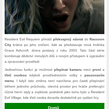
Resident Evil Requiem přináší
překvapivý návrat
do
Raccoon
City
krátce po jeho zničení, kde se představuje nová hrdinka
Grace Ashcroft, dcera postavy z roku 2003. Tato část série
kombinuje dědictví minulých dílů s novým přístupem k vyprávění
a zpracování prostředí.
Jedinečnou funkcí je možnost
přepínat kameru
mezi
první
a
třetí osobou
kdykoli prostřednictvím volby v
pauzovacím
menu
. I když tato změna není navržena pro časté přepínání
během jednoho průchodu, otevírá prostor pro hráče preferující
různé herní styly a zvyklosti, podobně jako tomu bylo u Resident
Evil Village, kde třetí osoba dorazila dodatečně po vydání hry.
Domů