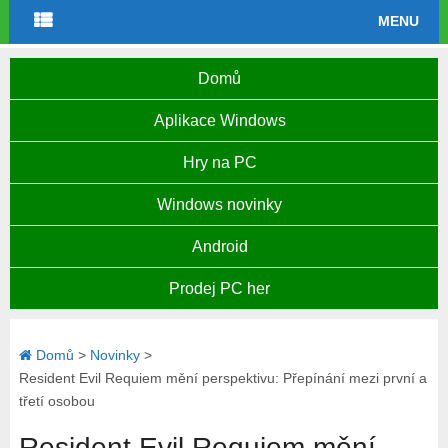
MENU
Domů
Aplikace Windows
Hry na PC
Windows novinky
Android
Prodej PC her
Domů
>
Novinky
>
Resident Evil Requiem mění perspektivu: Přepínání mezi první a
třetí osobou
Resident Evil Requiem mění