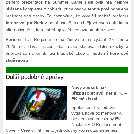
Během prezentace na Summer Game Fest byla hra nejprve
ukázána kompletně z pohledu první osoby, teprve poté odhalena
možnost třetí osoby. To naznačuje, že vývojáři možná preferují
intenzivní prožitek
v první osobě, ale chtějí zároveň nabídnout
alternativu těm, kdo potřebují vidět postavu na obrazovce.
Resident Evil Requiem je naplánováno na vydání 27. února
2026, což dává hráčům dost času sledovat další ukázky a
připravit se na kombinaci
klasické akce
a
moderní hororové
zkušenosti
Další podobné zprávy
Nový způsob, jak
přizpůsobit svůj herní PC –
EK mě získal!
Společnost EK nedávno
vydala nově pojmenovaný,
ale geniálně odvozený EK
Nucleus AIO Replacement
Cover - Creator Kit. Tento jednoduchý kousek za méně než