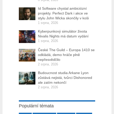
Id Software chystal ambiciózní
projekty. Perfect Dark i akce ve
stylu John Wicka skončily v koši
1 srpna, 2026
Kyberpunkový simulátor života
Nivalis Nights má datum vydání
1 srpna, 2026
České The Guild – Europa 1410 se
odkládá, demo hráče plně
nepřesvědčilo
2 srpna, 2026
Budoucnost studia Arkane Lyon
zůstává nejistá, tvůrci Dishonored
ale zatím nekončí
2 srpna, 2026
Populární témata