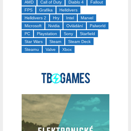
AMD
Call of Duty
Diablo 4
Fallout
FPS
Grafika
Helldivers
Helldivers 2
Hry
Intel
Marvel
Microsoft
Nvidia
Ovládání
Palworld
PC
Playstation
Sony
Starfield
Star Wars
Steam
Steam Deck
Steamu
Valve
Xbox