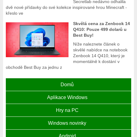
Secretlab nedávno odhalila
dvě nové přídavky do své kolekce inspirované hrou Minecraft -
křeslo ve
Skvělá cena za Zenbook 14
Q410: Pouze 499 dolarů u
Best Buy!
Níže naleznete článek o
skvělé nabídce na notebook
Zenbook 14 Q410, který je
momentálně k dostání v
obchodě Best Buy za jednu z
Domů
Aplikace Windows
Hry na PC
Windows novinky
Android