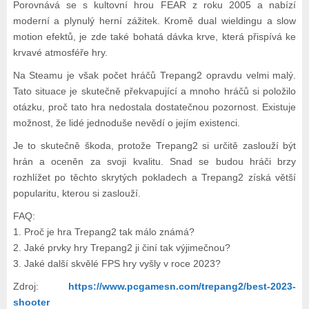
Porovnává se s kultovní hrou FEAR z roku 2005 a nabízí
moderní a plynulý herní zážitek. Kromě dual wieldingu a slow
motion efektů, je zde také bohatá dávka krve, která přispívá ke
krvavé atmosféře hry.
Na Steamu je však počet hráčů Trepang2 opravdu velmi malý.
Tato situace je skutečně překvapující a mnoho hráčů si položilo
otázku, proč tato hra nedostala dostatečnou pozornost. Existuje
možnost, že lidé jednoduše nevědí o jejím existenci.
Je to skutečně škoda, protože Trepang2 si určitě zaslouží být
hrán a oceněn za svoji kvalitu. Snad se budou hráči brzy
rozhlížet po těchto skrytých pokladech a Trepang2 získá větší
popularitu, kterou si zaslouží.
FAQ:
1. Proč je hra Trepang2 tak málo známá?
2. Jaké prvky hry Trepang2 ji činí tak výjimečnou?
3. Jaké další skvělé FPS hry vyšly v roce 2023?
Zdroj:
https://www.pcgamesn.com/trepang2/best-2023-
shooter