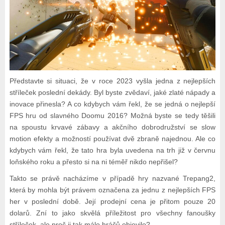
Představte si situaci, že v roce 2023 vyšla jedna z nejlepších
stříleček poslední dekády. Byl byste zvědaví, jaké zlaté nápady a
inovace přinesla? A co kdybych vám řekl, že se jedná o nejlepší
FPS hru od slavného Doomu 2016? Možná byste se tedy těšili
na spoustu krvavé zábavy a akčního dobrodružství se slow
motion efekty a možností používat dvě zbraně najednou. Ale co
kdybych vám řekl, že tato hra byla uvedena na trh již v červnu
loňského roku a přesto si na ni téměř nikdo nepřišel?
Takto se právě nacházíme v případě hry nazvané Trepang2,
která by mohla být právem označena za jednu z nejlepších FPS
her v poslední době. Její prodejní cena je přitom pouze 20
dolarů. Zní to jako skvělá příležitost pro všechny fanoušky
stříleček, ale proč ji tak málo hráčů objevilo?