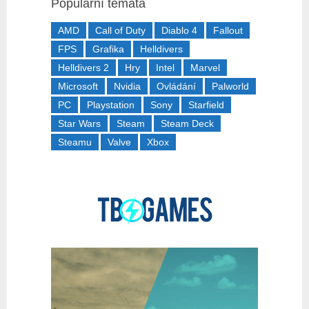
Populární témata
AMD
Call of Duty
Diablo 4
Fallout
FPS
Grafika
Helldivers
Helldivers 2
Hry
Intel
Marvel
Microsoft
Nvidia
Ovládání
Palworld
PC
Playstation
Sony
Starfield
Star Wars
Steam
Steam Deck
Steamu
Valve
Xbox