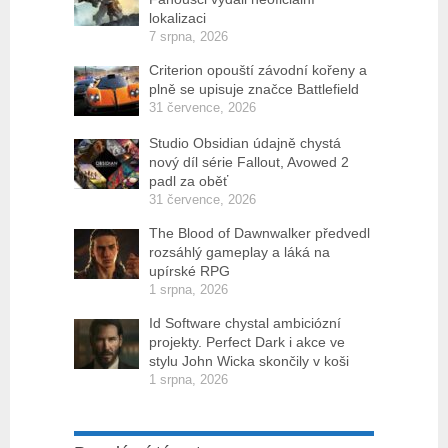
lokalizaci
7 srpna, 2026
Criterion opouští závodní kořeny a
plně se upisuje značce Battlefield
31 července, 2026
Studio Obsidian údajně chystá
nový díl série Fallout, Avowed 2
padl za oběť
31 července, 2026
The Blood of Dawnwalker předvedl
rozsáhlý gameplay a láká na
upírské RPG
1 srpna, 2026
Id Software chystal ambiciózní
projekty. Perfect Dark i akce ve
stylu John Wicka skončily v koši
1 srpna, 2026