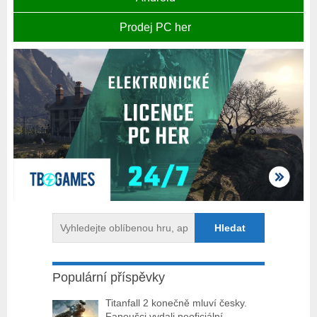
Prodej PC her
Populární příspěvky
Titanfall 2 konečně mluví česky.
Fanoušci vydali neoficiální