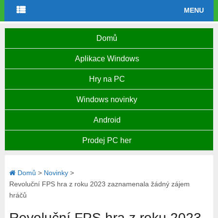
MENU
Domů
Aplikace Windows
Hry na PC
Windows novinky
Android
Prodej PC her
Domů
>
Novinky
>
Revoluční FPS hra z roku 2023 zaznamenala žádný zájem
hráčů
Revoluční FPS hra z roku 2023