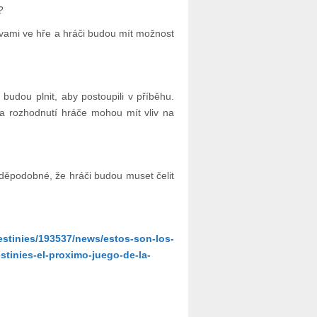
?
vami ve hře a hráči budou mít možnost
 budou plnit, aby postoupili v příběhu.
 a rozhodnutí hráče mohou mít vliv na
vděpodobné, že hráči budou muset čelit
estinies/193537/news/estos-son-los-
tinies-el-proximo-juego-de-la-