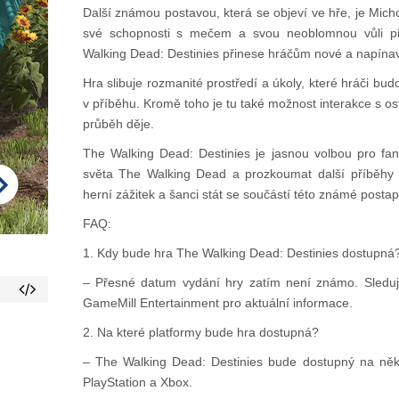
Další známou postavou, která se objeví ve hře, je Mic
své schopnosti s mečem a svou neoblomnou vůli př
Walking Dead: Destinies přinese hráčům nové a napínavé
Hra slibuje rozmanité prostředí a úkoly, které hráči budo
v příběhu. Kromě toho je tu také možnost interakce s os
průběh děje.
The Walking Dead: Destinies je jasnou volbou pro fano
světa The Walking Dead a prozkoumat další příběhy a
herní zážitek a šanci stát se součástí této známé postapo
FAQ:
1. Kdy bude hra The Walking Dead: Destinies dostupná
– Přesné datum vydání hry zatím není známo. Sledujte
GameMill Entertainment pro aktuální informace.
2. Na které platformy bude hra dostupná?
– The Walking Dead: Destinies bude dostupný na něko
PlayStation a Xbox.