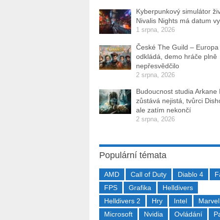
Kyberpunkový simulátor ži
Nivalis Nights má datum v
1 srpna, 2026
České The Guild – Europa
odkládá, demo hráče plně
nepřesvědčilo
2 srpna, 2026
Budoucnost studia Arkane
zůstává nejistá, tvůrci Dis
ale zatím nekončí
2 srpna, 2026
Populární témata
AMD
Call of Duty
Diablo 4
F
FPS
Grafika
Helldivers
Helldivers 2
Hry
Intel
Marvel
Microsoft
Nvidia
Ovládání
P