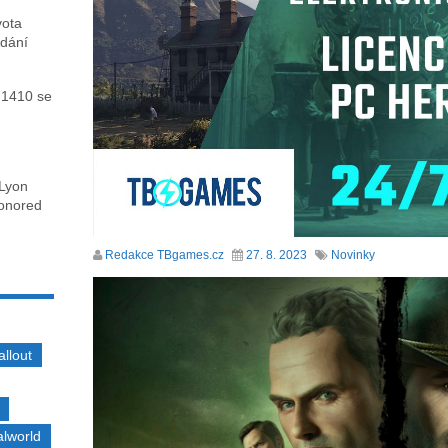
vota
ydání
 1410 se
 Lyon
honored
Redakce TBgames.cz
27. 8. 2023
Novinky
allout
alworld