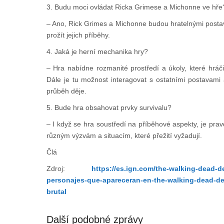
3. Budu moci ovládat Ricka Grimese a Michonne ve hře
– Ano, Rick Grimes a Michonne budou hratelnými posta
prožít jejich příběhy.
4. Jaká je herní mechanika hry?
– Hra nabídne rozmanité prostředí a úkoly, které hráči
Dále je tu možnost interagovat s ostatními postavami
průběh děje.
5. Bude hra obsahovat prvky survivalu?
– I když se hra soustředí na příběhové aspekty, je pra
různým výzvám a situacím, které přežití vyžadují.
Člá
Zdroj:
https://es.ign.com/the-walking-dead-d
personajes-que-apareceran-en-the-walking-dead-des
brutal
Další podobné zprávy