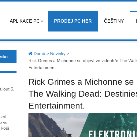
APLIKACE PC
PRODEJ PC HER
ČEŠTINY
Domů
>
Novinky
>
Rick Grimes a Michonne se objeví ve videohře The Wal
Entertainment.
Rick Grimes a Michonne se 
llout 5,
The Walking Dead: Destinie
Entertainment.
ózní
ce ve
 koši