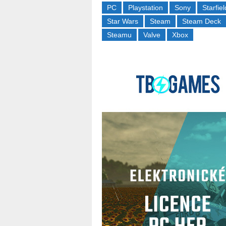
PC
Playstation
Sony
Starfiel
Star Wars
Steam
Steam Deck
Steamu
Valve
Xbox