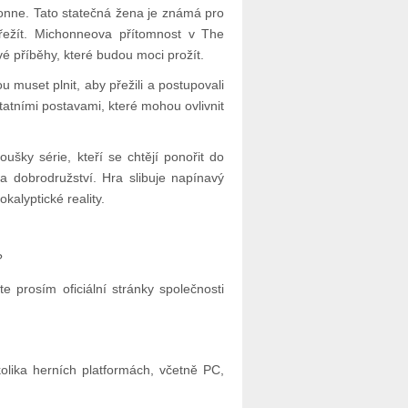
honne. Tato statečná žena je známá pro
ežít. Michonneova přítomnost v The
 příběhy, které budou moci prožít.
u muset plnit, aby přežili a postupovali
tatními postavami, které mohou ovlivnit
ušky série, kteří se chtějí ponořit do
 dobrodružství. Hra slibuje napínavý
kalyptické reality.
?
 prosím oficiální stránky společnosti
lika herních platformách, včetně PC,