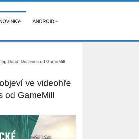
NOVINKY
ANDROID
king Dead: Destinies od GameMill
objeví ve videohře
s od GameMill