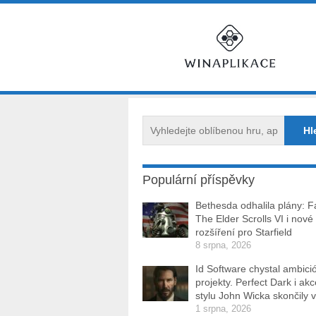
Populární příspěvky
Bethesda odhalila plány: Fa
The Elder Scrolls VI i nové
rozšíření pro Starfield
8 srpna, 2026
Id Software chystal ambici
projekty. Perfect Dark i ak
stylu John Wicka skončily v
1 srpna, 2026