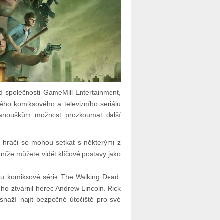
od společnosti GameMill Entertainment,
ého komiksového a televizního seriálu
 fanouškům možnost prozkoumat další
e hráči se mohou setkat s některými z
níže můžete vidět klíčové postavy jako
tou komiksové série The Walking Dead.
 ho ztvárnil herec Andrew Lincoln. Rick
 snaží najít bezpečné útočiště pro své