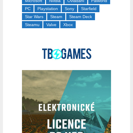
Microsoft
Nvidia
Ovládání
Palworld
PC
Playstation
Sony
Starfield
Star Wars
Steam
Steam Deck
Steamu
Valve
Xbox