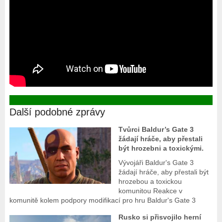
Další podobné zprávy
Tvůrci Baldur’s Gate 3
žádají hráče, aby přestali
být hrozebni a toxickými.
Vývojáři Baldur's Gate 3
žádají hráče, aby přestali být
hrozebou a toxickou
komunitou Reakce v
komunitě kolem podpory modifikací pro hru Baldur's Gate 3
Rusko si přisvojilo herní