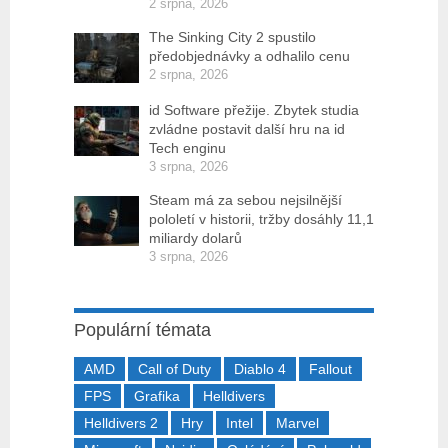
2 srpna, 2026
The Sinking City 2 spustilo
předobjednávky a odhalilo cenu
2 srpna, 2026
id Software přežije. Zbytek studia
zvládne postavit další hru na id
Tech enginu
3 srpna, 2026
Steam má za sebou nejsilnější
pololetí v historii, tržby dosáhly 11,1
miliardy dolarů
3 srpna, 2026
Populární témata
AMD
Call of Duty
Diablo 4
Fallout
FPS
Grafika
Helldivers
Helldivers 2
Hry
Intel
Marvel