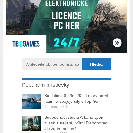
Populární příspěvky
Battlefield 6 křísí 20 let starý herní
režim a spojuje síly s Top Gun
9 srpna, 2026
Budoucnost studia Arkane Lyon
zůstává nejistá, tvůrci Dishonored
ale zatím nekončí