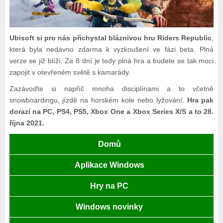
Ubisoft si pro nás přichystal bláznivou hru Riders Republic
,
která byla nedávno zdarma k vyzkoušení ve fázi beta. Plná
verze se již blíží. Za 8 dní je tedy plná hra a budete se tak moci
zapojit v otevřeném světě s kamarády.
Zazávoďte si napříč mnoha disciplínami a to včetně
snowboardingu, jízdě na horském kole nebo lyžování.
Hra pak
dorazí na PC, PS4, PS5, Xbox One a Xbox Series X/S a to 28.
října 2021.
Domů
Aplikace Windows
Hry na PC
Windows novinky