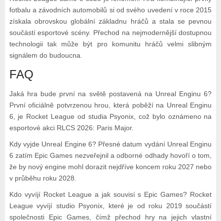
fotbalu a závodních automobilů si od svého uvedení v roce 2015
získala obrovskou globální základnu hráčů a stala se pevnou
součástí esportové scény. Přechod na nejmodernější dostupnou
technologii tak může být pro komunitu hráčů velmi slibným
signálem do budoucna.
FAQ
Jaká hra bude první na světě postavená na Unreal Enginu 6?
První oficiálně potvrzenou hrou, která poběží na Unreal Enginu
6, je Rocket League od studia Psyonix, což bylo oznámeno na
esportové akci RLCS 2026: Paris Major.
Kdy vyjde Unreal Engine 6? Přesné datum vydání Unreal Enginu
6 zatím Epic Games nezveřejnil a odborné odhady hovoří o tom,
že by nový engine mohl dorazit nejdříve koncem roku 2027 nebo
v průběhu roku 2028.
Kdo vyvíjí Rocket League a jak souvisí s Epic Games? Rocket
League vyvíjí studio Psyonix, které je od roku 2019 součástí
společnosti Epic Games, čímž přechod hry na jejich vlastní