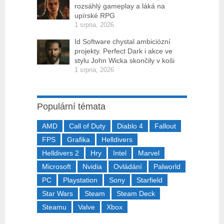
rozsáhlý gameplay a láká na
upírské RPG
1 srpna, 2026
Id Software chystal ambiciózní
projekty. Perfect Dark i akce ve
stylu John Wicka skončily v koši
1 srpna, 2026
Populární témata
AMD
Call of Duty
Diablo 4
Fallout
FPS
Grafika
Helldivers
Helldivers 2
Hry
Intel
Marvel
Microsoft
Nvidia
Ovládání
Palworld
PC
Playstation
Sony
Starfield
Star Wars
Steam
Steam Deck
Steamu
Valve
Xbox