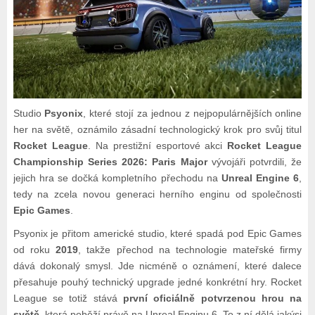
Studio
Psyonix
, které stojí za jednou z nejpopulárnějších online
her na světě, oznámilo zásadní technologický krok pro svůj titul
Rocket League
. Na prestižní esportové akci
Rocket League
Championship Series 2026: Paris Major
vývojáři potvrdili, že
jejich hra se dočká kompletního přechodu na
Unreal Engine 6
,
tedy na zcela novou generaci herního enginu od společnosti
Epic Games
.
Psyonix je přitom americké studio, které spadá pod Epic Games
od roku
2019
, takže přechod na technologie mateřské firmy
dává dokonalý smysl. Jde nicméně o oznámení, které dalece
přesahuje pouhý technický upgrade jedné konkrétní hry. Rocket
League se totiž stává
první oficiálně potvrzenou hrou na
světě
, která poběží právě na Unreal Enginu 6. To z ní dělá jakýsi