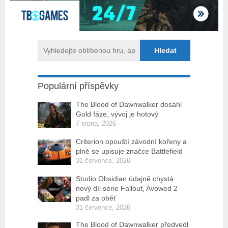
Populární příspěvky
The Blood of Dawnwalker dosáhl
Gold fáze, vývoj je hotový
7 srpna, 2026
Criterion opouští závodní kořeny a
plně se upisuje značce Battlefield
31 července, 2026
Studio Obsidian údajně chystá
nový díl série Fallout, Avowed 2
padl za oběť
31 července, 2026
The Blood of Dawnwalker předvedl