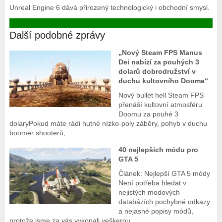
Unreal Engine 6 dává přirozený technologický i obchodní smysl.
Další podobné zprávy
„Nový Steam FPS Manus
Dei nabízí za pouhých 3
dolarů dobrodružství v
duchu kultovního Dooma“
Nový bullet hell Steam FPS
přenáší kultovní atmosféru
Doomu za pouhé 3
dolaryPokud máte rádi hutné nízko-poly záběry, pohyb v duchu
boomer shooterů,
40 nejlepších módu pro
GTA 5
Článek: Nejlepší GTA 5 módy
Není potřeba hledat v
nejistých modových
databázích pochybné odkazy
a nejasné popisy módů,
protože jsme za vás vykonali veškerou