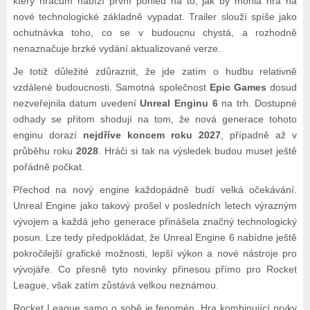
který hráčům nabízí první pohled na to, jak by mohla hra na
nové technologické základně vypadat. Trailer slouží spíše jako
ochutnávka toho, co se v budoucnu chystá, a rozhodně
nenaznačuje brzké vydání aktualizované verze.
Je totiž důležité zdůraznit, že jde zatím o hudbu relativně
vzdálené budoucnosti. Samotná společnost
Epic Games
dosud
nezveřejnila datum uvedení
Unreal Enginu 6
na trh. Dostupné
odhady se přitom shodují na tom, že nová generace tohoto
enginu dorazí
nejdříve koncem roku 2027
, případně až v
průběhu roku
2028
. Hráči si tak na výsledek budou muset ještě
pořádně počkat.
Přechod na nový engine každopádně budí velká očekávání.
Unreal Engine jako takový prošel v posledních letech výrazným
vývojem a každá jeho generace přinášela značný technologický
posun. Lze tedy předpokládat, že Unreal Engine 6 nabídne ještě
pokročilejší grafické možnosti, lepší výkon a nové nástroje pro
vývojáře. Co přesně tyto novinky přinesou přímo pro Rocket
League, však zatím zůstává velkou neznámou.
Rocket League samo o sobě je fenomén. Hra kombinující prvky