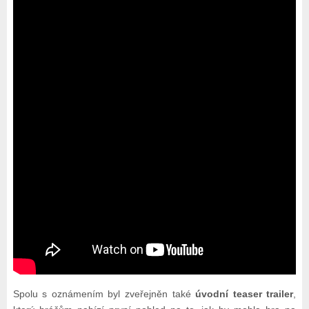
Spolu s oznámením byl zveřejněn také
úvodní teaser trailer
,