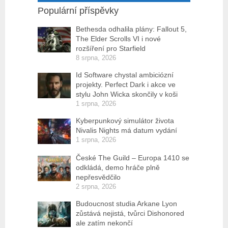
Populární příspěvky
Bethesda odhalila plány: Fallout 5,
The Elder Scrolls VI i nové
rozšíření pro Starfield
8 srpna, 2026
Id Software chystal ambiciózní
projekty. Perfect Dark i akce ve
stylu John Wicka skončily v koši
1 srpna, 2026
Kyberpunkový simulátor života
Nivalis Nights má datum vydání
1 srpna, 2026
České The Guild – Europa 1410 se
odkládá, demo hráče plně
nepřesvědčilo
2 srpna, 2026
Budoucnost studia Arkane Lyon
zůstává nejistá, tvůrci Dishonored
ale zatím nekončí