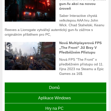
gun-fu akci na novou
úroveň
Saber Interactive chystá
velkolepou AAA hru John
Wick. Chad Stahelski, Keanu
Reeves a Lionsgate vytvářejí autentický gun-fu zážiток s
originálním příběhem pro PC,
Nová Multiplayerová FPS
„The Front“ Již Brzy V
Předběžném Přístupu
Nová FPS "The Front" v
předběžném přístupu od 11.
října 2023 na Steamu a Epic
Games za 16$.
Domů
Aplikace Windows
Hry na PC