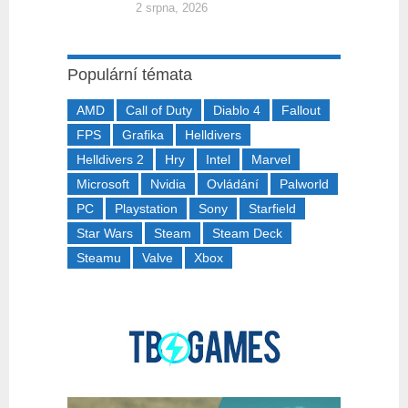
2 srpna, 2026
Populární témata
AMD
Call of Duty
Diablo 4
Fallout
FPS
Grafika
Helldivers
Helldivers 2
Hry
Intel
Marvel
Microsoft
Nvidia
Ovládání
Palworld
PC
Playstation
Sony
Starfield
Star Wars
Steam
Steam Deck
Steamu
Valve
Xbox