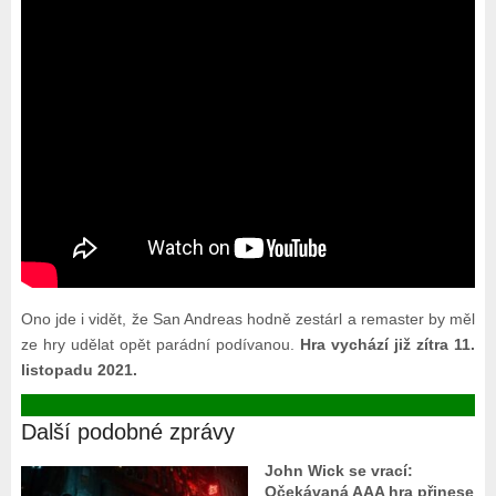
Ono jde i vidět, že San Andreas hodně zestárl a remaster by měl
ze hry udělat opět parádní podívanou.
Hra vychází již zítra 11.
listopadu 2021.
Další podobné zprávy
John Wick se vrací:
Očekávaná AAA hra přinese