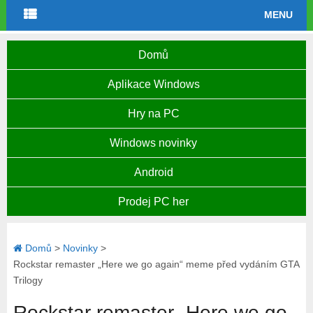
MENU
Domů
Aplikace Windows
Hry na PC
Windows novinky
Android
Prodej PC her
Domů
>
Novinky
>
Rockstar remaster „Here we go again“ meme před vydáním GTA
Trilogy
Rockstar remaster „Here we go