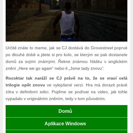
Určitě znáte to meme, jak se CJ dostává do Grovestreet poprvé
po dlouhé době a jdete si pro kolo, se kterým se pak dostanete
domů za svými známými. Řekne známou hlášku v anglickém
znění „Here we go again“ nebo-li „Jsme tady znovu“.
Rocsktar tak naráží se CJ právě na to, že se vrací celá
trilogie opět znovu
ve vylepšené verzi. Hra má dorazit právě
zítra v definitivní edici. Pojďme se podívat na video, jak tohle
vypadalo v originálním zněním, tedy v tom původním.
Domů
Aplikace Windows