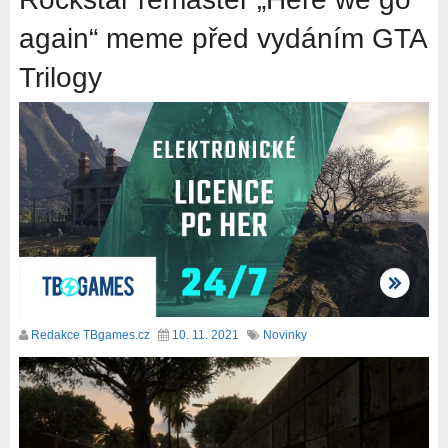
again“ meme před vydáním GTA
Trilogy
Redakce TBgames.cz
10. 11. 2021
Novinky