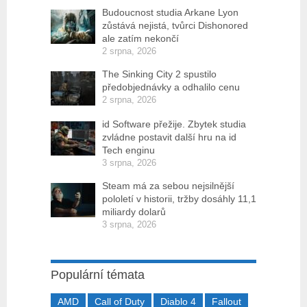
Budoucnost studia Arkane Lyon
zůstává nejistá, tvůrci Dishonored
ale zatím nekončí
2 srpna, 2026
The Sinking City 2 spustilo
předobjednávky a odhalilo cenu
2 srpna, 2026
id Software přežije. Zbytek studia
zvládne postavit další hru na id
Tech enginu
3 srpna, 2026
Steam má za sebou nejsilnější
pololetí v historii, tržby dosáhly 11,1
miliardy dolarů
3 srpna, 2026
Populární témata
AMD
Call of Duty
Diablo 4
Fallout