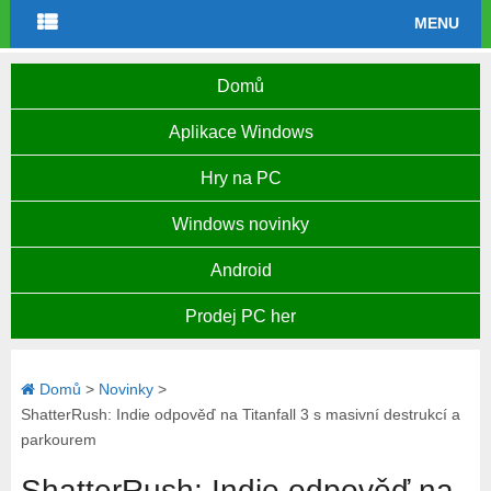
MENU
Domů
Aplikace Windows
Hry na PC
Windows novinky
Android
Prodej PC her
Domů
>
Novinky
>
ShatterRush: Indie odpověď na Titanfall 3 s masivní destrukcí a
parkourem
ShatterRush: Indie odpověď na