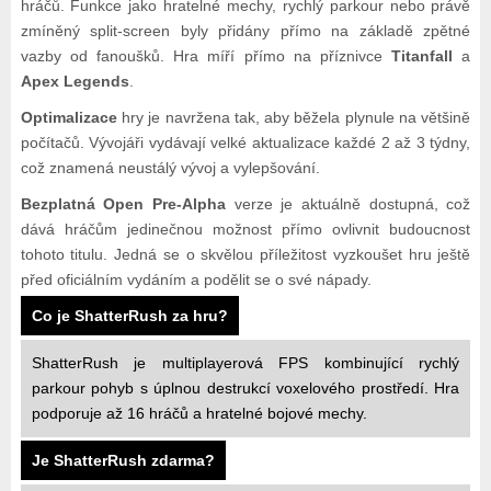
hráčů. Funkce jako hratelné mechy, rychlý parkour nebo právě
zmíněný split-screen byly přidány přímo na základě zpětné
vazby od fanoušků. Hra míří přímo na příznivce
Titanfall
a
Apex Legends
.
Optimalizace
hry je navržena tak, aby běžela plynule na většině
počítačů. Vývojáři vydávají velké aktualizace každé 2 až 3 týdny,
což znamená neustálý vývoj a vylepšování.
Bezplatná Open Pre-Alpha
verze je aktuálně dostupná, což
dává hráčům jedinečnou možnost přímo ovlivnit budoucnost
tohoto titulu. Jedná se o skvělou příležitost vyzkoušet hru ještě
před oficiálním vydáním a podělit se o své nápady.
Co je ShatterRush za hru?
ShatterRush je multiplayerová FPS kombinující rychlý
parkour pohyb s úplnou destrukcí voxelového prostředí. Hra
podporuje až 16 hráčů a hratelné bojové mechy.
Je ShatterRush zdarma?