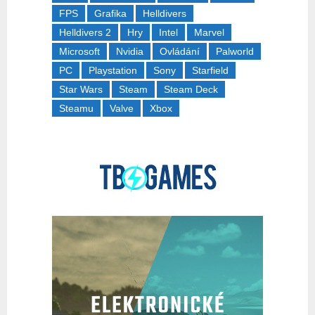
FPS
Grafika
Helldivers
Helldivers 2
Hry
Intel
Marvel
Microsoft
Nvidia
Ovládání
Palworld
PC
Playstation
Sony
Starfield
Star Wars
Steam
Steam Deck
Steamu
Valve
Xbox