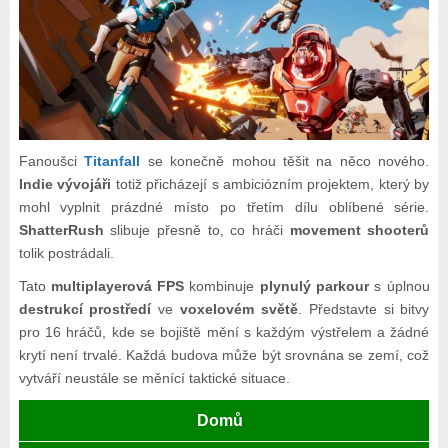
Fanoušci
Titanfall
se konečně mohou těšit na něco nového.
Indie vývojáři
totiž přicházejí s ambiciózním projektem, který by
mohl vyplnit prázdné místo po třetím dílu oblíbené série.
ShatterRush
slibuje přesně to, co hráči
movement shooterů
tolik postrádali.
Tato
multiplayerová FPS
kombinuje
plynulý parkour
s úplnou
destrukcí prostředí
ve
voxelovém světě
. Představte si bitvy
pro 16 hráčů, kde se bojiště mění s každým výstřelem a žádné
krytí není trvalé. Každá budova může být srovnána se zemí, což
vytváří neustále se měnící taktické situace.
Domů