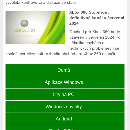
vyvolala kontroverzi a diskuze se stále
Xbox 360 Storefront
definitivně končí v červenci
2024
Obchod pro Xbox 360 bude
uzavřen v červenci 2024.Po
několika chybách a
technických problémech se
společnost Microsoft rozhodla obchod pro Xbox 360 ukončit.
Domů
Aplikace Windows
Hry na PC
Windows novinky
Android