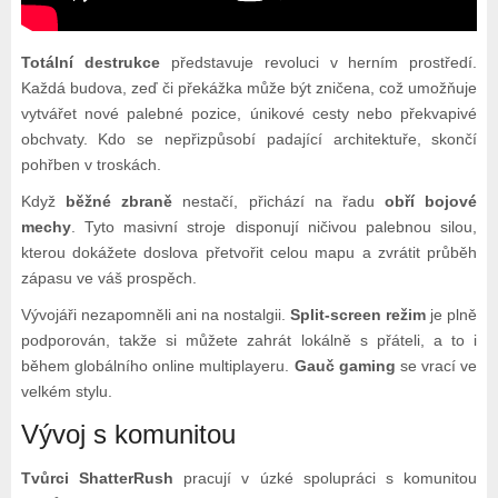
Totální destrukce
představuje revoluci v herním prostředí.
Každá budova, zeď či překážka může být zničena, což umožňuje
vytvářet nové palebné pozice, únikové cesty nebo překvapivé
obchvaty. Kdo se nepřizpůsobí padající architektuře, skončí
pohřben v troskách.
Když
běžné zbraně
nestačí, přichází na řadu
obří bojové
mechy
. Tyto masivní stroje disponují ničivou palebnou silou,
kterou dokážete doslova přetvořit celou mapu a zvrátit průběh
zápasu ve váš prospěch.
Vývojáři nezapomněli ani na nostalgii.
Split-screen režim
je plně
podporován, takže si můžete zahrát lokálně s přáteli, a to i
během globálního online multiplayeru.
Gauč gaming
se vrací ve
velkém stylu.
Vývoj s komunitou
Tvůrci ShatterRush
pracují v úzké spolupráci s komunitou