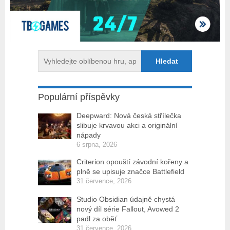
Populární příspěvky
Deepward: Nová česká střílečka
slibuje krvavou akci a originální
nápady
6 srpna, 2026
Criterion opouští závodní kořeny a
plně se upisuje značce Battlefield
31 července, 2026
Studio Obsidian údajně chystá
nový díl série Fallout, Avowed 2
padl za oběť
31 července, 2026