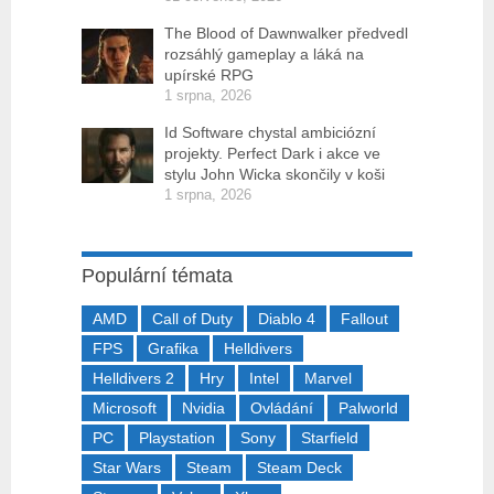
The Blood of Dawnwalker předvedl
rozsáhlý gameplay a láká na
upírské RPG
1 srpna, 2026
Id Software chystal ambiciózní
projekty. Perfect Dark i akce ve
stylu John Wicka skončily v koši
1 srpna, 2026
Populární témata
AMD
Call of Duty
Diablo 4
Fallout
FPS
Grafika
Helldivers
Helldivers 2
Hry
Intel
Marvel
Microsoft
Nvidia
Ovládání
Palworld
PC
Playstation
Sony
Starfield
Star Wars
Steam
Steam Deck