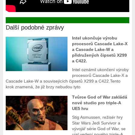
Další podobné zprávy
Intel ukončuje výrobu
procesorů Cascade Lake-X
a Cascade Lake-W a
přidružených čipsetů X299
a C422.
Intel oznámil ukončení výroby
procesorů Cascade Lake-X a
Cascade Lake-W a souvisejících čipsetů X299 a C422.Tento
krok znamená, že již brzy nebudou tyto
Tvůrce God of War zakládá
nové studio pro triple-A
UE5 hru
Stig Asmussen, režisér hry
Star Wars Jedi Survivor a
vývojář série God of War, se
ujal vedení nového triple-A