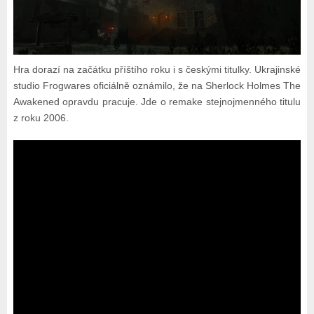
Hra dorazí na začátku příštího roku i s českými titulky. Ukrajinské
studio Frogwares oficiálně oznámilo, že na Sherlock Holmes The
Awakened opravdu pracuje. Jde o remake stejnojmenného titulu
z roku 2006.