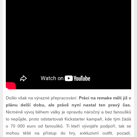
Došlo však na výrazné přepracování.
Práci na remake měli již v
plánu delší dobu, ale právě nyní nastal ten pravý čas.
Nicméně vývoj během války je opravdu náročný a bez fanoušků
to nepůjde, proto odstartovali Kickstarter kampaň, kde tým žádá
o 70 000 euro od fanoušků. Ti kteří vývojáře podpoří, tak se
mohou těšit na přístup do hry, exkluzivní outfit, pozadí,