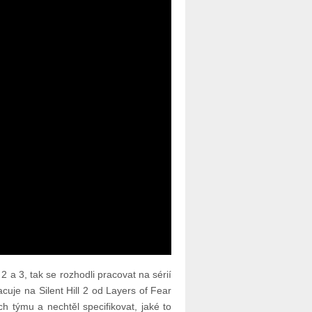
2 a 3, tak se rozhodli pracovat na sérií
acuje na Silent Hill 2 od Layers of Fear
h týmu a nechtěl specifikovat, jaké to