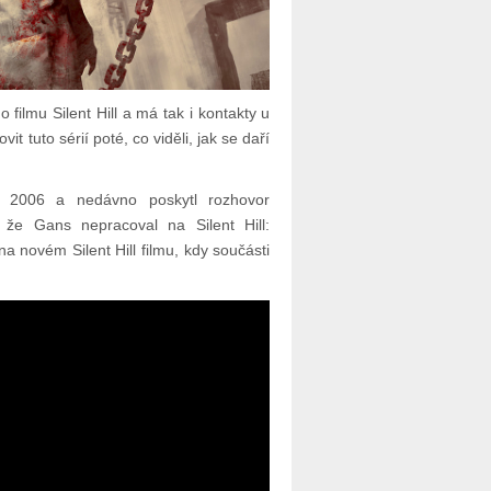
 filmu Silent Hill a má tak i kontakty u
t tuto sérií poté, co viděli, jak se daří
ku 2006 a nedávno poskytl rozhovor
že Gans nepracoval na Silent Hill:
a novém Silent Hill filmu, kdy součásti