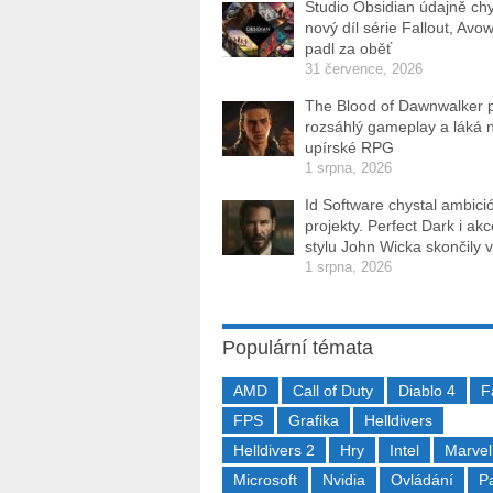
Studio Obsidian údajně ch
nový díl série Fallout, Avo
padl za oběť
31 července, 2026
The Blood of Dawnwalker 
rozsáhlý gameplay a láká 
upírské RPG
1 srpna, 2026
Id Software chystal ambici
projekty. Perfect Dark i ak
stylu John Wicka skončily v
1 srpna, 2026
Populární témata
AMD
Call of Duty
Diablo 4
F
FPS
Grafika
Helldivers
Helldivers 2
Hry
Intel
Marvel
Microsoft
Nvidia
Ovládání
P