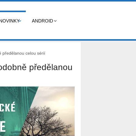
NOVINKY
ANDROID
ě předělanou celou sérií
ěpodobně předělanou