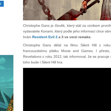
d
Christophe Gans je člověk, který stál za vznikem prvního
vydavatele Konami, který podle jeho informací chce obnovi
hrám
Resident Evil 2
a 3 ve verzi remake.
Christophe Gans dělal na filmu Silent Hill z ro
francouzskému plátku Movie and Games. I přesto, 
Revelations z roku 2012, tak informoval, že se pracuje n
toho bude i Silent Hill hra.