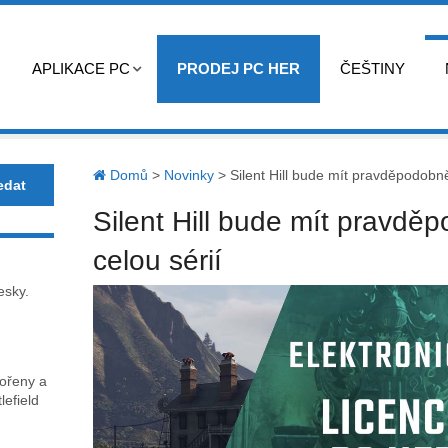
APLIKACE PC
PRODEJ PC HER
ČEŠTINY
Domů
>
Novinky
>
Silent Hill bude mít pravděpodobn
Silent Hill bude mít pravd
celou sérií
esky.
kořeny a
lefield