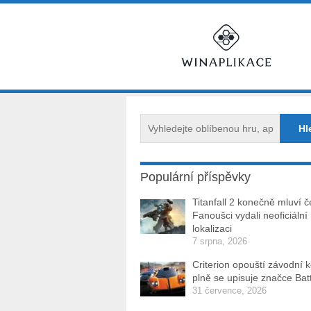
Populární příspěvky
Titanfall 2 konečně mluví č
Fanoušci vydali neoficiální
lokalizaci
7 srpna, 2026
Criterion opouští závodní 
plně se upisuje značce Batt
31 července, 2026