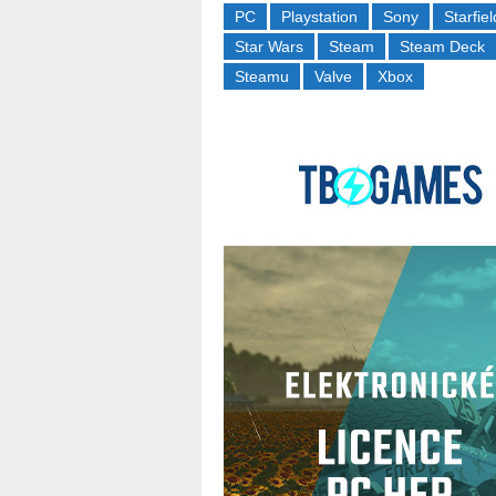
PC
Playstation
Sony
Starfiel
Star Wars
Steam
Steam Deck
Steamu
Valve
Xbox