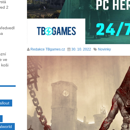
ystá
wed 2
předvedl
na
Redakce TBgames.cz
30. 10. 2022
Novinky
ózní
ce ve
 koši
allout
alworld