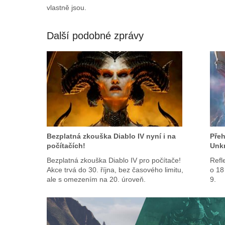
vlastně jsou.
Další podobné zprávy
Bezplatná zkouška Diablo IV nyní i na
Pře
počítačích!
Unk
Bezplatná zkouška Diablo IV pro počítače!
Refl
Akce trvá do 30. října, bez časového limitu,
o 18
ale s omezením na 20. úroveň.
9.