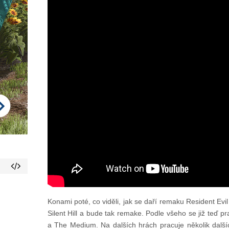
Konami poté, co viděli, jak se daří remaku Resident Evil 
Silent Hill a bude tak remake. Podle všeho se již teď pr
a The Medium. Na dalších hrách pracuje několik dalšíc