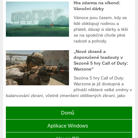
Hra zdarma na víkend:
Vánoční dárky
Vánoce jsou časem, kdy se
lidé obklopují rodinou a
přáteli, dávají si dárky a těší
se na společné chvíle plné
radosti a pohody.
„Nové zbraně a
doporučené loadouty v
Sezoně 5 hry Call of Duty:
Warzone“
Sezóna 5 hry Call of Duty:
Warzone je již dostupná a
přináší některé velké změny v
balancování zbraní, včetně zmenšení oblíbených zbraní, jako
Domů
Aplikace Windows