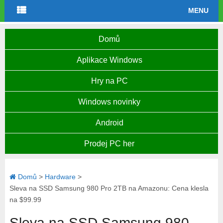
MENU
Domů
Aplikace Windows
Hry na PC
Windows novinky
Android
Prodej PC her
Domů
>
Hardware
>
Sleva na SSD Samsung 980 Pro 2TB na Amazonu: Cena klesla
na $99.99
Sleva na SSD Samsung 980