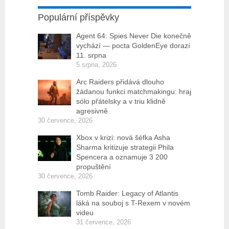
Populární příspěvky
Agent 64: Spies Never Die konečně
vychází — pocta GoldenEye dorazí
11. srpna
5 srpna, 2026
Arc Raiders přidává dlouho
žádanou funkci matchmakingu: hraj
sólo přátelsky a v triu klidně
agresivně
30 července, 2026
Xbox v krizi: nová šéfka Asha
Sharma kritizuje strategii Phila
Spencera a oznamuje 3 200
propuštění
30 července, 2026
Tomb Raider: Legacy of Atlantis
láká na souboj s T-Rexem v novém
videu
31 července, 2026