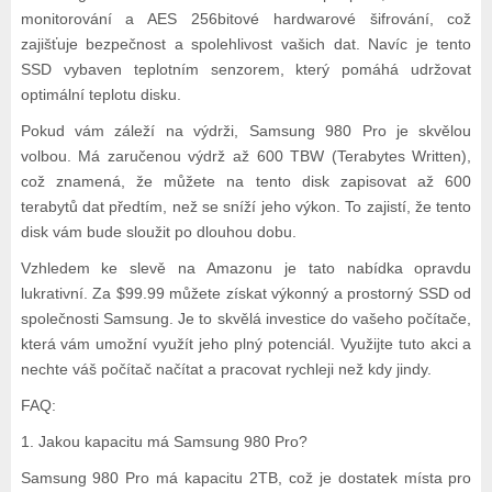
monitorování a AES 256bitové hardwarové šifrování, což
zajišťuje bezpečnost a spolehlivost vašich dat. Navíc je tento
SSD vybaven teplotním senzorem, který pomáhá udržovat
optimální teplotu disku.
Pokud vám záleží na výdrži, Samsung 980 Pro je skvělou
volbou. Má zaručenou výdrž až 600 TBW (Terabytes Written),
což znamená, že můžete na tento disk zapisovat až 600
terabytů dat předtím, než se sníží jeho výkon. To zajistí, že tento
disk vám bude sloužit po dlouhou dobu.
Vzhledem ke slevě na Amazonu je tato nabídka opravdu
lukrativní. Za $99.99 můžete získat výkonný a prostorný SSD od
společnosti Samsung. Je to skvělá investice do vašeho počítače,
která vám umožní využít jeho plný potenciál. Využijte tuto akci a
nechte váš počítač načítat a pracovat rychleji než kdy jindy.
FAQ:
1. Jakou kapacitu má Samsung 980 Pro?
Samsung 980 Pro má kapacitu 2TB, což je dostatek místa pro