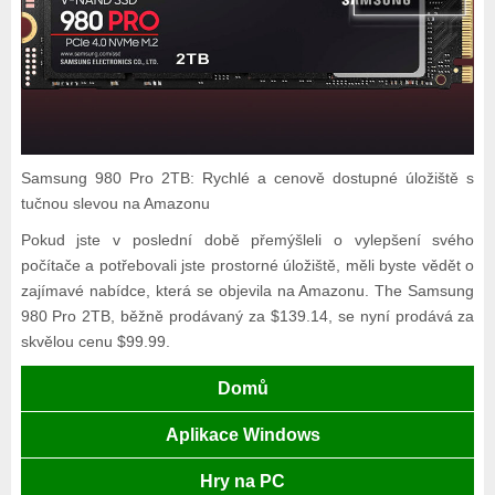
Samsung 980 Pro 2TB: Rychlé a cenově dostupné úložiště s
tučnou slevou na Amazonu
Pokud jste v poslední době přemýšleli o vylepšení svého
počítače a potřebovali jste prostorné úložiště, měli byste vědět o
zajímavé nabídce, která se objevila na Amazonu. The Samsung
980 Pro 2TB, běžně prodávaný za $139.14, se nyní prodává za
skvělou cenu $99.99.
Domů
Aplikace Windows
Hry na PC