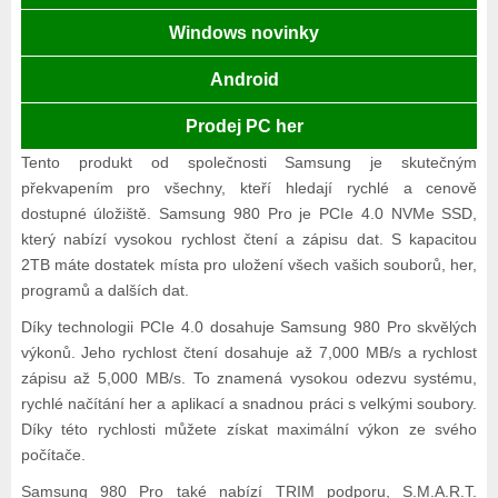
Windows novinky
Android
Prodej PC her
Tento produkt od společnosti Samsung je skutečným
překvapením pro všechny, kteří hledají rychlé a cenově
dostupné úložiště. Samsung 980 Pro je PCIe 4.0 NVMe SSD,
který nabízí vysokou rychlost čtení a zápisu dat. S kapacitou
2TB máte dostatek místa pro uložení všech vašich souborů, her,
programů a dalších dat.
Díky technologii PCIe 4.0 dosahuje Samsung 980 Pro skvělých
výkonů. Jeho rychlost čtení dosahuje až 7,000 MB/s a rychlost
zápisu až 5,000 MB/s. To znamená vysokou odezvu systému,
rychlé načítání her a aplikací a snadnou práci s velkými soubory.
Díky této rychlosti můžete získat maximální výkon ze svého
počítače.
Samsung 980 Pro také nabízí TRIM podporu, S.M.A.R.T.