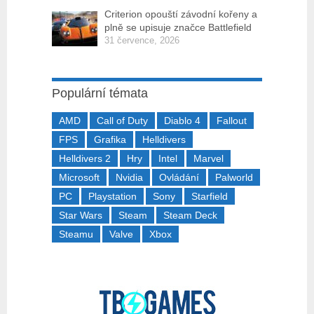
Criterion opouští závodní kořeny a
plně se upisuje značce Battlefield
31 července, 2026
Populární témata
AMD
Call of Duty
Diablo 4
Fallout
FPS
Grafika
Helldivers
Helldivers 2
Hry
Intel
Marvel
Microsoft
Nvidia
Ovládání
Palworld
PC
Playstation
Sony
Starfield
Star Wars
Steam
Steam Deck
Steamu
Valve
Xbox