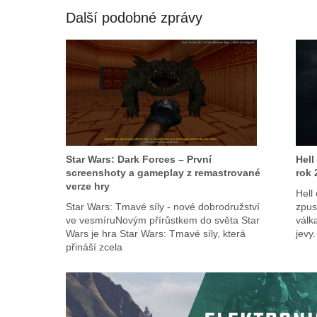
Další podobné zprávy
Star Wars: Dark Forces – První
Hell
screenshoty a gameplay z remastrované
rok 
verze hry
Hell
Star Wars: Tmavé síly - nové dobrodružství
zpus
ve vesmíruNovým přírůstkem do světa Star
válk
Wars je hra Star Wars: Tmavé síly, která
jevy.
přináší zcela