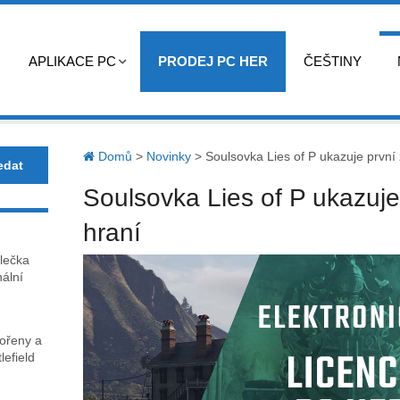
APLIKACE PC
PRODEJ PC HER
ČEŠTINY
Domů
>
Novinky
>
Soulsovka Lies of P ukazuje první 
Soulsovka Lies of P ukazuje
hraní
lečka
nální
kořeny a
lefield