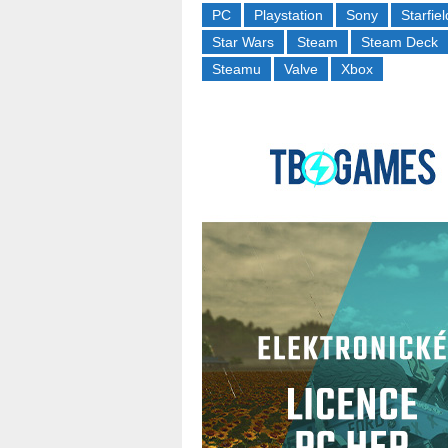
PC
Playstation
Sony
Starfiel
Star Wars
Steam
Steam Deck
Steamu
Valve
Xbox