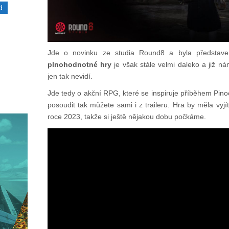
d
Jde o novinku ze studia Round8 a byla představe
plnohodnotné hry
je však stále velmi daleko a již ná
jen tak nevidí.
Jde tedy o akční RPG, které se inspiruje příběhem Pin
posoudit tak můžete sami i z traileru. Hra by měla vyj
roce 2023, takže si ještě nějakou dobu počkáme.