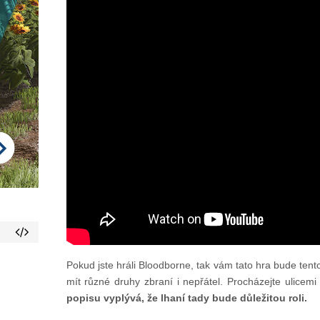
Pokud jste hráli Bloodborne, tak vám tato hra bude tento
mít různé druhy zbraní i nepřátel. Procházejte ulicem
popisu vyplývá, že lhaní tady bude důležitou roli.