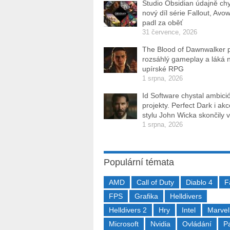
Studio Obsidian údajně ch
nový díl série Fallout, Avo
padl za oběť
31 července, 2026
The Blood of Dawnwalker 
rozsáhlý gameplay a láká 
upírské RPG
1 srpna, 2026
Id Software chystal ambici
projekty. Perfect Dark i ak
stylu John Wicka skončily v
1 srpna, 2026
Populární témata
AMD
Call of Duty
Diablo 4
F
FPS
Grafika
Helldivers
Helldivers 2
Hry
Intel
Marvel
Microsoft
Nvidia
Ovládání
P