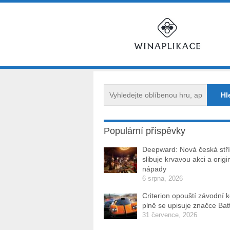
Populární příspěvky
Deepward: Nová česká stří
slibuje krvavou akci a origi
nápady
6 srpna, 2026
Criterion opouští závodní 
plně se upisuje značce Batt
31 července, 2026