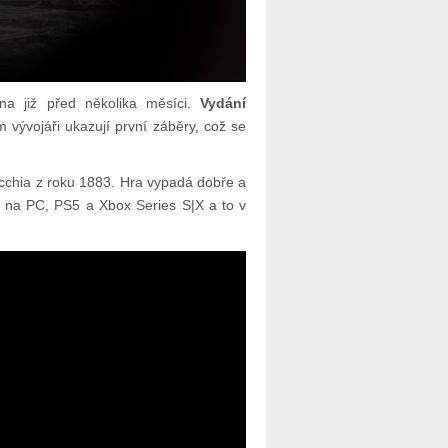
na již před několika měsíci.
Vydání
m vývojáři ukazují první záběry, což se
occhia z roku 1883. Hra vypadá dobře a
ít na PC, PS5 a Xbox Series S|X a to v