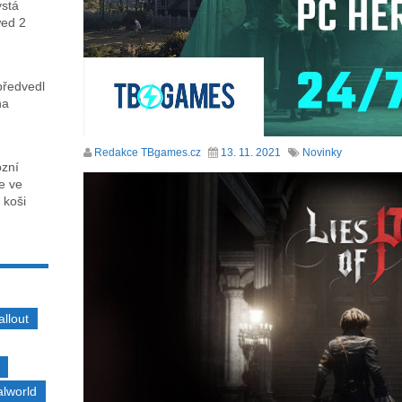
ystá
wed 2
předvedl
na
Redakce TBgames.cz
13. 11. 2021
Novinky
ózní
ce ve
 koši
allout
alworld