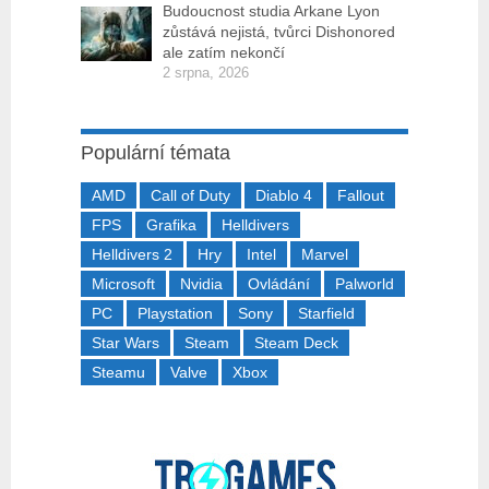
Budoucnost studia Arkane Lyon
zůstává nejistá, tvůrci Dishonored
ale zatím nekončí
2 srpna, 2026
Populární témata
AMD
Call of Duty
Diablo 4
Fallout
FPS
Grafika
Helldivers
Helldivers 2
Hry
Intel
Marvel
Microsoft
Nvidia
Ovládání
Palworld
PC
Playstation
Sony
Starfield
Star Wars
Steam
Steam Deck
Steamu
Valve
Xbox