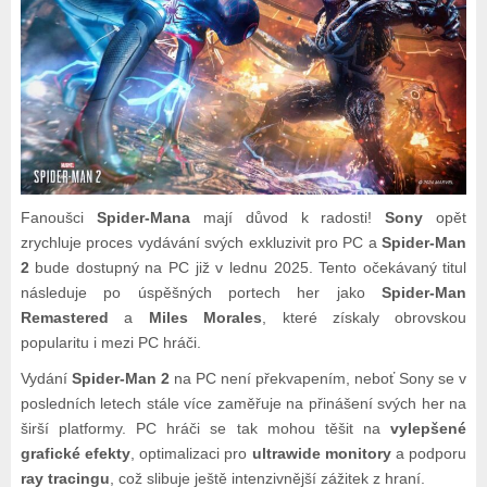
Fanoušci
Spider-Mana
mají důvod k radosti!
Sony
opět
zrychluje proces vydávání svých exkluzivit pro PC a
Spider-Man
2
bude dostupný na PC již v lednu 2025. Tento očekávaný titul
následuje po úspěšných portech her jako
Spider-Man
Remastered
a
Miles Morales
, které získaly obrovskou
popularitu i mezi PC hráči.
Vydání
Spider-Man 2
na PC není překvapením, neboť Sony se v
posledních letech stále více zaměřuje na přinášení svých her na
širší platformy. PC hráči se tak mohou těšit na
vylepšené
grafické efekty
, optimalizaci pro
ultrawide monitory
a podporu
ray tracingu
, což slibuje ještě intenzivnější zážitek z hraní.