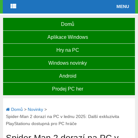
MENU
Domů
Aplikace Windows
Hry na PC
Windows novinky
Android
Prodej PC her
Domů
>
Novinky
>
Spider-Man 2 dorazí na PC v lednu 2025: Další exkluzivita
PlayStationu dostupná pro PC hráče
Spider-Man 2 dorazí na PC v