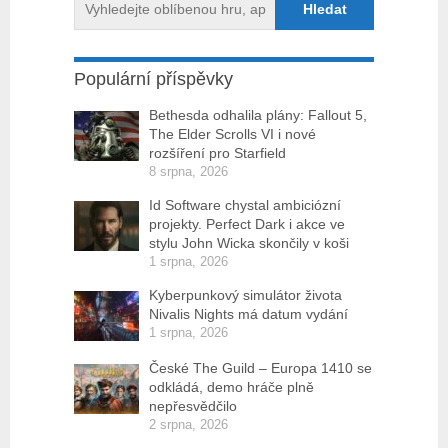
Populární příspěvky
Bethesda odhalila plány: Fallout 5,
The Elder Scrolls VI i nové
rozšíření pro Starfield
8 srpna, 2026
Id Software chystal ambiciózní
projekty. Perfect Dark i akce ve
stylu John Wicka skončily v koši
1 srpna, 2026
Kyberpunkový simulátor života
Nivalis Nights má datum vydání
1 srpna, 2026
České The Guild – Europa 1410 se
odkládá, demo hráče plně
nepřesvědčilo
2 srpna, 2026