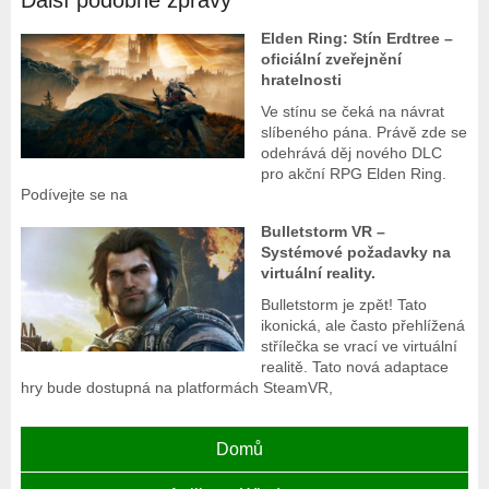
Další podobné zprávy
Elden Ring: Stín Erdtree –
oficiální zveřejnění
hratelnosti
Ve stínu se čeká na návrat
slíbeného pána. Právě zde se
odehrává děj nového DLC
pro akční RPG Elden Ring.
Podívejte se na
Bulletstorm VR –
Systémové požadavky na
virtuální reality.
Bulletstorm je zpět! Tato
ikonická, ale často přehlížená
střílečka se vrací ve virtuální
realitě. Tato nová adaptace
hry bude dostupná na platformách SteamVR,
Domů