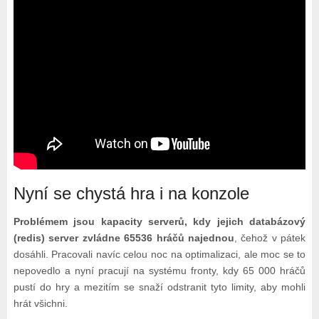
Nyní se chystá hra i na konzole
Problémem jsou kapacity serverů, kdy jejich databázový
(redis) server zvládne 65536 hráčů najednou
, čehož v pátek
dosáhli. Pracovali navíc celou noc na optimalizaci, ale moc se to
nepovedlo a nyní pracují na systému fronty, kdy 65 000 hráčů
pustí do hry a mezitím se snaží odstranit tyto limity, aby mohli
hrát všichni.