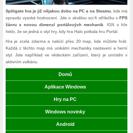
Splitgate hra je již nějakou dobu na PC a na Steamu
, kde má
opravdu vysoké hodnocení. Jde o skvělou sci-fi střílečku v
FPS
žánru s novou dimenzí portálových mechanik
. IGN o hře
řeklo, že se jedná o styl hry, kdy hra Halo potkala hru Portál.
Hra je zcela zdarma a nabízí přes 20 map, kde můžete hrát.
Každá z těchto map má unikátní mechaniky nastavení a herní
styl. Jste například ve vědeckém zařízení, který je umístěn v
aktivním vulkánu.
Domů
Aplikace Windows
Hry na PC
Windows novinky
Android