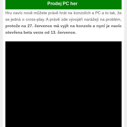
Prodej PC her
Hru navíc nově můžete právě hrát na konzolích a PC a to tak, že
se jedná o cross-play. A právě zde vývojáří narážejí na problém,
protože na 27. července má vyjít na konzole a nyní je navíc
otevřena beta verze od 13. července.