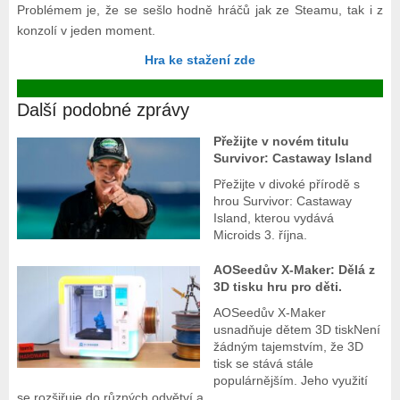
Problémem je, že se sešlo hodně hráčů jak ze Steamu, tak i z
konzolí v jeden moment.
Hra ke stažení zde
Další podobné zprávy
Přežijte v novém titulu
Survivor: Castaway Island
Přežijte v divoké přírodě s
hrou Survivor: Castaway
Island, kterou vydává
Microids 3. října.
AOSeedův X-Maker: Dělá z
3D tisku hru pro děti.
AOSeedův X-Maker
usnadňuje dětem 3D tiskNení
žádným tajemstvím, že 3D
tisk se stává stále
populárnějším. Jeho využití
se rozšiřuje do různých odvětví a