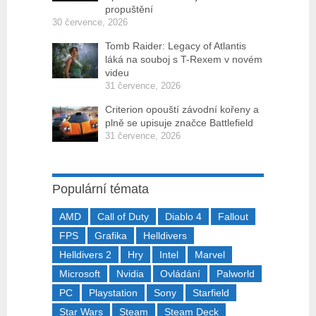
propuštění
30 července, 2026
Tomb Raider: Legacy of Atlantis
láká na souboj s T-Rexem v novém
videu
31 července, 2026
Criterion opouští závodní kořeny a
plně se upisuje značce Battlefield
31 července, 2026
Populární témata
AMD
Call of Duty
Diablo 4
Fallout
FPS
Grafika
Helldivers
Helldivers 2
Hry
Intel
Marvel
Microsoft
Nvidia
Ovládání
Palworld
PC
Playstation
Sony
Starfield
Star Wars
Steam
Steam Deck