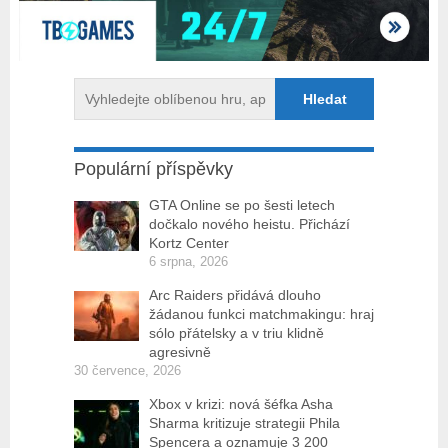
Populární příspěvky
GTA Online se po šesti letech
dočkalo nového heistu. Přichází
Kortz Center
6 srpna, 2026
Arc Raiders přidává dlouho
žádanou funkci matchmakingu: hraj
sólo přátelsky a v triu klidně
agresivně
30 července, 2026
Xbox v krizi: nová šéfka Asha
Sharma kritizuje strategii Phila
Spencera a oznamuje 3 200