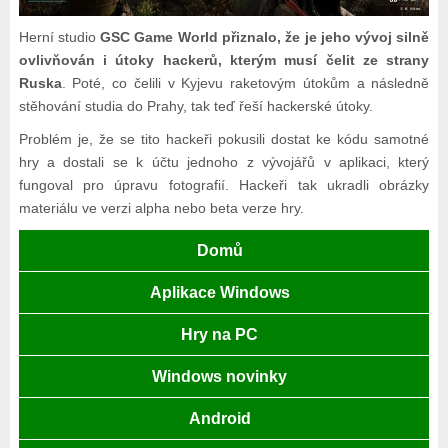
Herní studio
GSC Game World přiznalo, že je jeho vývoj silně
ovlivňován i útoky hackerů, kterým musí čelit ze strany
Ruska
. Poté, co čelili v Kyjevu raketovým útokům a následně
stěhování studia do Prahy, tak teď řeší hackerské útoky.
Problém je, že se tito hackeři pokusili dostat ke kódu samotné
hry a dostali se k účtu jednoho z vývojářů v aplikaci, který
fungoval pro úpravu fotografií. Hackeři tak ukradli obrázky
materiálu ve verzi alpha nebo beta verze hry.
Domů
Aplikace Windows
Hry na PC
Windows novinky
Android