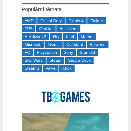
Populární témata
AMD
Call of Duty
Diablo 4
Fallout
FPS
Grafika
Helldivers
Helldivers 2
Hry
Intel
Marvel
Microsoft
Nvidia
Ovládání
Palworld
PC
Playstation
Sony
Starfield
Star Wars
Steam
Steam Deck
Steamu
Valve
Xbox