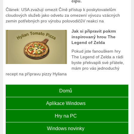
čipů.
Článek: USA zvažují omezit Číně přístup k poskytovatelům
cloudových služeb jako odvetu za omezení vývozu vzácných
zemin potřebných pro výrobu polovodičůV reakci na
Jak si připravit pokrm
inspirovaný hrou The
Legend of Zelda
Pokud jste fanouškem hry
The Legend of Zelda a rádi
byste překvapili své přátele,
mám pro vás jednoduchý
recept na přípravu pizzy Hyliana
Domů
Aplikace Windows
Hry na PC
Windows novinky