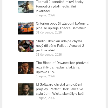
Titanfall 2 konečně mluví česky.
Fanoušci vydali neoficiální
lokalizaci
7 srpna, 2026
Criterion opouští závodní kořeny a
plně se upisuje značce Battlefield
31 července, 2026
Studio Obsidian údajně chystá
nový díl série Fallout, Avowed 2
padl za oběť
31 července, 2026
The Blood of Dawnwalker předvedl
rozsáhlý gameplay a láká na
upírské RPG
1 srpna, 2026
Id Software chystal ambiciózní
projekty. Perfect Dark i akce ve
stylu John Wicka skončily v koši
1 srpna, 2026