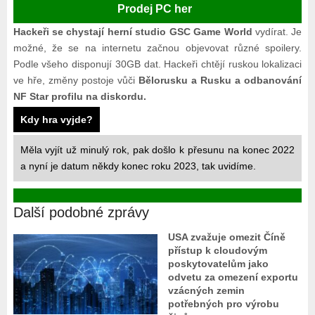
Prodej PC her
Hackeři se chystají herní studio GSC Game World
vydírat. Je
možné, že se na internetu začnou objevovat různé spoilery.
Podle všeho disponují 30GB dat. Hackeři chtějí ruskou lokalizaci
ve hře, změny postoje vůči
Bělorusku a Rusku a odbanování
NF Star profilu na diskordu.
Kdy hra vyjde?
Měla vyjít už minulý rok, pak došlo k přesunu na konec 2022
a nyní je datum někdy konec roku 2023, tak uvidíme.
Další podobné zprávy
USA zvažuje omezit Číně
přístup k cloudovým
poskytovatelům jako
odvetu za omezení exportu
vzácných zemin
potřebných pro výrobu