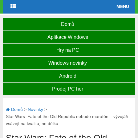
MENU
Domů
Aplikace Windows
Hry na PC
Windows novinky
Android
Prodej PC her
Domů
>
Novinky
>
Star Wars: Fate of the Old Republic nebude maratón – vývojáři
vsázejí na kvalitu, ne délku
Star Wars: Fate of the Old