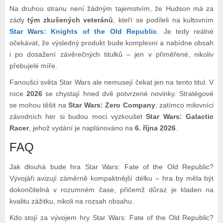
Na druhou stranu není žádným tajemstvím, že Hudson má za
zády
tým zkušených veteránů
, kteří se podíleli na kultovním
Star Wars: Knights of the Old Republic
. Je tedy reálné
očekávat, že výsledný produkt bude komplexní a nabídne obsah
i po dosažení závěrečných titulků – jen v přiměřené, nikoliv
přebujelé míře.
Fanoušci světa Star Wars ale nemusejí čekat jen na tento titul. V
roce
2026
se chystají hned dvě potvrzené novinky. Stratégové
se mohou těšit na
Star Wars: Zero Company
, zatímco milovníci
závodních her si budou moci vyzkoušet
Star Wars: Galactic
Racer
, jehož vydání je naplánováno na
6. října 2026
.
FAQ
Jak dlouhá bude hra Star Wars: Fate of the Old Republic?
Vývojáři avizují záměrně kompaktnější délku – hra by měla být
dokončitelná v rozumném čase, přičemž důraz je kladen na
kvalitu zážitku, nikoli na rozsah obsahu.
Kdo stojí za vývojem hry Star Wars: Fate of the Old Republic?