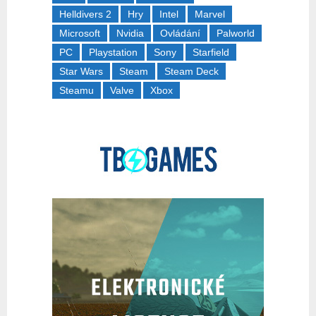
Helldivers 2
Hry
Intel
Marvel
Microsoft
Nvidia
Ovládání
Palworld
PC
Playstation
Sony
Starfield
Star Wars
Steam
Steam Deck
Steamu
Valve
Xbox