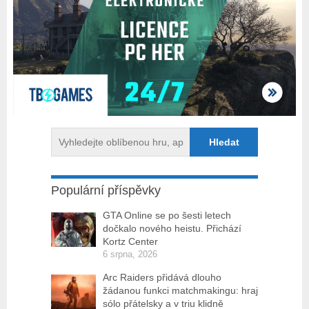
Populární příspěvky
GTA Online se po šesti letech
dočkalo nového heistu. Přichází
Kortz Center
6 srpna, 2026
Arc Raiders přidává dlouho
žádanou funkci matchmakingu: hraj
sólo přátelsky a v triu klidně