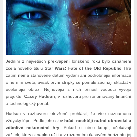
Jedním z největších překvapení loňského roku bylo oznámení
zcela nového titulu
Star Wars: Fate of the Old Republic
. Hra
zatím nemá stanovené datum vydání ani podrobnější informace
o herním světě, avšak první střípky se pomalu začínají skládat v
ucelenější obraz. Nejnovější z nich přinesl vedoucí vývoje
projektu,
Casey Hudson
, v rozhovoru pro renomovaný finanční
a technologický portál.
Hudson v rozhovoru otevřeně prohlásil, že více neznamená
vždycky lépe. Podle jeho slov
hráči nechtějí nutně obrovské a
zdánlivě nekonečné hry
. Pokud si něco koupí, očekávají
zážitek, který si naplno užijí a v rozumném časovém horizontu jej