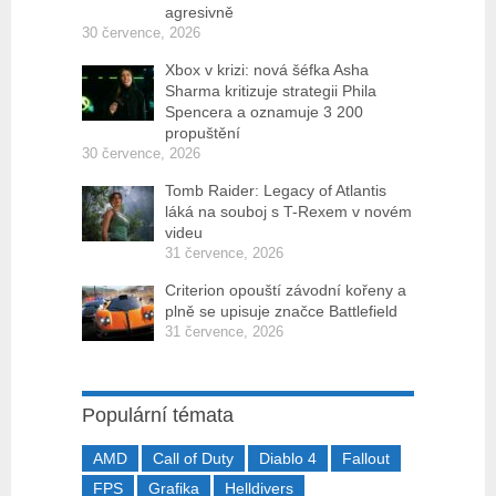
agresivně
30 července, 2026
Xbox v krizi: nová šéfka Asha
Sharma kritizuje strategii Phila
Spencera a oznamuje 3 200
propuštění
30 července, 2026
Tomb Raider: Legacy of Atlantis
láká na souboj s T-Rexem v novém
videu
31 července, 2026
Criterion opouští závodní kořeny a
plně se upisuje značce Battlefield
31 července, 2026
Populární témata
AMD
Call of Duty
Diablo 4
Fallout
FPS
Grafika
Helldivers