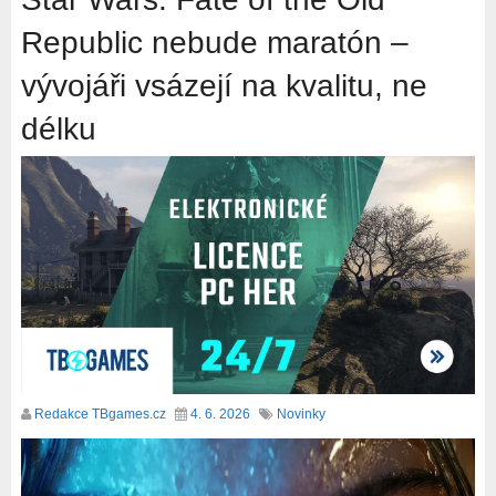
Republic nebude maratón –
vývojáři vsázejí na kvalitu, ne
délku
Redakce TBgames.cz
4. 6. 2026
Novinky