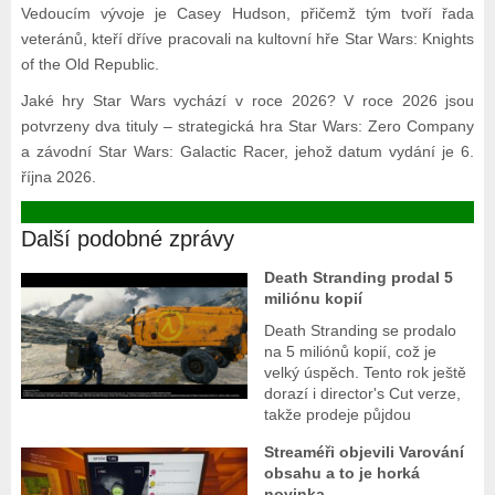
Vedoucím vývoje je Casey Hudson, přičemž tým tvoří řada
veteránů, kteří dříve pracovali na kultovní hře Star Wars: Knights
of the Old Republic.
Jaké hry Star Wars vychází v roce 2026? V roce 2026 jsou
potvrzeny dva tituly – strategická hra Star Wars: Zero Company
a závodní Star Wars: Galactic Racer, jehož datum vydání je 6.
října 2026.
Další podobné zprávy
Death Stranding prodal 5
miliónu kopií
Death Stranding se prodalo
na 5 miliónů kopií, což je
velký úspěch. Tento rok ještě
dorazí i director's Cut verze,
takže prodeje půjdou
Streaméři objevili Varování
obsahu a to je horká
novinka