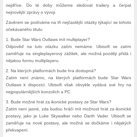
nejdříve. Do té doby můžeme sledovat trailery a čerpat
nejnovější zprávy o vývoji.
Závěrem se podíváme na tři nejčastější otázky týkající se tohoto
očekávaného titulu:
1. Bude Star Wars Outlaws mít multiplayer?
Odpověď na tuto otázku zatím nemáme. Ubisoft se zatím
zaměřuje na singleplayerový zážitek, ale možná později přidá i
nějakou formu multiplayeru.
2. Na kterých platformách bude hra dostupná?
Zatím není známo, na kterých platformách bude Star Wars
Outlaws k dispozici. Ubisoft však obvykle vydává své hry na
nejpopulárnějších konzolích a PC.
3. Bude možné hrát za ikonické postavy ze Star Wars?
Zatím není jasné, zda budou hráči mít možnost hrát za ikonické
postavy, jako je Luke Skywalker nebo Darth Vader. Ubisoft se
zaměřuje na nové postavy, ale možná se dočkáme i nějakých
překvapení.