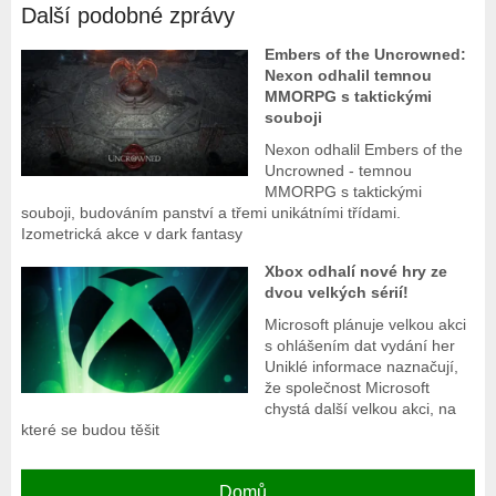
Další podobné zprávy
Embers of the Uncrowned:
Nexon odhalil temnou
MMORPG s taktickými
souboji
Nexon odhalil Embers of the
Uncrowned - temnou
MMORPG s taktickými
souboji, budováním panství a třemi unikátními třídami.
Izometrická akce v dark fantasy
Xbox odhalí nové hry ze
dvou velkých sérií!
Microsoft plánuje velkou akci
s ohlášením dat vydání her
Uniklé informace naznačují,
že společnost Microsoft
chystá další velkou akci, na
které se budou těšit
Domů