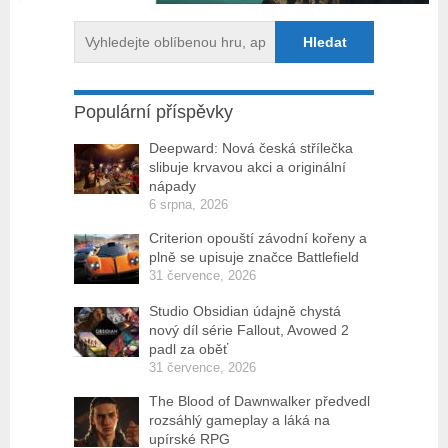
Populární příspěvky
Deepward: Nová česká střílečka
slibuje krvavou akci a originální
nápady
6 srpna, 2026
Criterion opouští závodní kořeny a
plně se upisuje značce Battlefield
31 července, 2026
Studio Obsidian údajně chystá
nový díl série Fallout, Avowed 2
padl za oběť
31 července, 2026
The Blood of Dawnwalker předvedl
rozsáhlý gameplay a láká na
upírské RPG