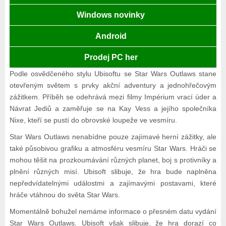
Windows novinky
Android
Prodej PC her
Podle osvědčeného stylu Ubisoftu se Star Wars Outlaws stane
otevřeným světem s prvky akční adventury a jednohřečovým
zážitkem. Příběh se odehrává mezi filmy Impérium vrací úder a
Návrat Jediů a zaměřuje se na Kay Vess a jejího společníka
Nixe, kteří se pustí do obrovské loupeže ve vesmíru.
Star Wars Outlaws nenabídne pouze zajímavé herní zážitky, ale
také působivou grafiku a atmosféru vesmíru Star Wars. Hráči se
mohou těšit na prozkoumávání různých planet, boj s protivníky a
plnění různých misí. Ubisoft slibuje, že hra bude naplněna
nepředvídatelnými událostmi a zajímavými postavami, které
hráče vtáhnou do světa Star Wars.
Momentálně bohužel nemáme informace o přesném datu vydání
Star Wars Outlaws. Ubisoft však slibuje, že hra dorazí co