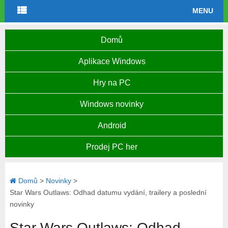
MENU
Domů
Aplikace Windows
Hry na PC
Windows novinky
Android
Prodej PC her
Domů
>
Novinky
>
Star Wars Outlaws: Odhad datumu vydání, trailery a poslední
novinky
Star Wars Outlaws: Odhad