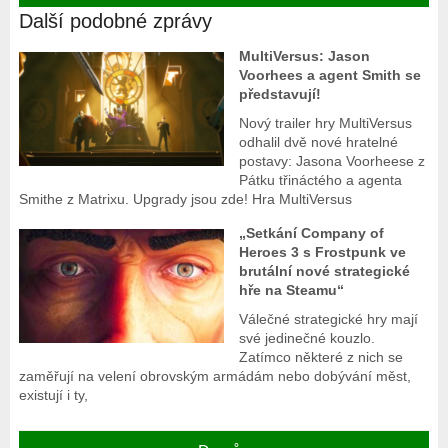
Další podobné zprávy
MultiVersus: Jason
Voorhees a agent Smith se
představují!
Nový trailer hry MultiVersus
odhalil dvě nové hratelné
postavy: Jasona Voorheese z
Pátku třináctého a agenta
Smithe z Matrixu. Upgrady jsou zde! Hra MultiVersus
„Setkání Company of
Heroes 3 s Frostpunk ve
brutální nové strategické
hře na Steamu“
Válečné strategické hry mají
své jedinečné kouzlo.
Zatímco některé z nich se
zaměřují na velení obrovským armádám nebo dobývání měst,
existují i ty,