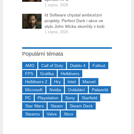
1 srpna, 2026
Id Software chystal ambiciózní
projekty. Perfect Dark i akce ve
stylu John Wicka skončily v koši
1 srpna, 2026
Populární témata
AMD
Call of Duty
Diablo 4
Fallout
FPS
Grafika
Helldivers
Helldivers 2
Hry
Intel
Marvel
Microsoft
Nvidia
Ovládání
Palworld
PC
Playstation
Sony
Starfield
Star Wars
Steam
Steam Deck
Steamu
Valve
Xbox