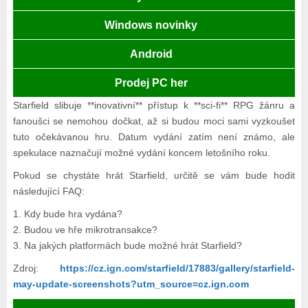
Windows novinky
Android
Prodej PC her
Starfield slibuje **inovativní** přístup k **sci-fi** RPG žánru a
fanoušci se nemohou dočkat, až si budou moci sami vyzkoušet
tuto očekávanou hru. Datum vydání zatím není známo, ale
spekulace naznačují možné vydání koncem letošního roku.
Pokud se chystáte hrát Starfield, určitě se vám bude hodit
následující FAQ:
1. Kdy bude hra vydána?
2. Budou ve hře mikrotransakce?
3. Na jakých platformách bude možné hrát Starfield?
Zdroj:
https://cz.ign.com/starfield/17883/gallery/starfield-
may-update-screenshots?utm_source=cz.ign.com