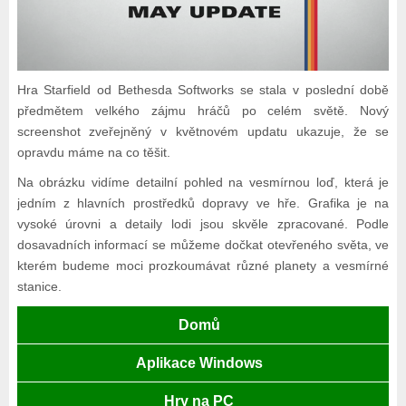
Hra Starfield od Bethesda Softworks se stala v poslední době
předmětem velkého zájmu hráčů po celém světě. Nový
screenshot zveřejněný v květnovém updatu ukazuje, že se
opravdu máme na co těšit.
Na obrázku vidíme detailní pohled na vesmírnou loď, která je
jedním z hlavních prostředků dopravy ve hře. Grafika je na
vysoké úrovni a detaily lodi jsou skvěle zpracované. Podle
dosavadních informací se můžeme dočkat otevřeného světa, ve
kterém budeme moci prozkoumávat různé planety a vesmírné
stanice.
Domů
Aplikace Windows
Hry na PC