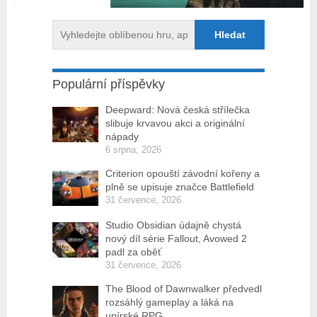
Populární příspěvky
Deepward: Nová česká střílečka
slibuje krvavou akci a originální
nápady
6 srpna, 2026
Criterion opouští závodní kořeny a
plně se upisuje značce Battlefield
31 července, 2026
Studio Obsidian údajně chystá
nový díl série Fallout, Avowed 2
padl za oběť
31 července, 2026
The Blood of Dawnwalker předvedl
rozsáhlý gameplay a láká na
upírské RPG