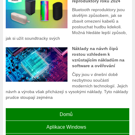
reproduktory roku 2024
Bluetooth reproduktory jsou
skvělým způsobem, jak se
zbavit omezení kabelů a
poslouchat hudbu kdekoli.
Možná hledáte lepší způsob,
jak si užít soundtracky svých
Náklady na návrh čipů
rostou vzhledem k
vzrůstajícím nákladům na
software a ověřování
Čipy jsou v dnešní době
nezbytnou součástí
moderních technologií. Jejich
návrh a výroba však přicházejí s vysokými náklady. Tyto náklady
prudce stoupají zejména
Domů
Aplikace Windows