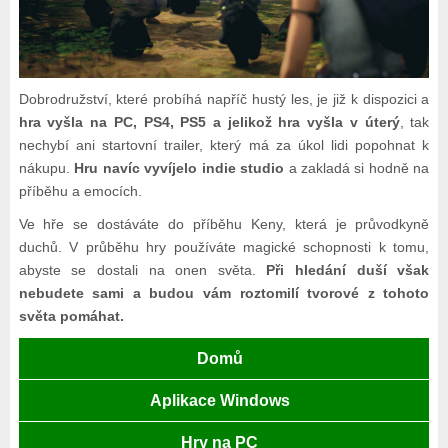
Dobrodružství, které probíhá napříč hustý les, je již k dispozici a
hra vyšla na PC, PS4, PS5 a jelikož hra vyšla v úterý
, tak
nechybí ani startovní trailer, který má za úkol lidi popohnat k
nákupu.
Hru navíc vyvíjelo indie studio
a zakladá si hodně na
příběhu a emocích.
Ve hře se dostáváte do příběhu Keny, která je průvodkyně
duchů. V průběhu hry používáte magické schopnosti k tomu,
abyste se dostali na onen světa.
Při hledání duší však
nebudete sami a budou vám roztomilí tvorové z tohoto
světa pomáhat.
Domů
Aplikace Windows
Hry na PC