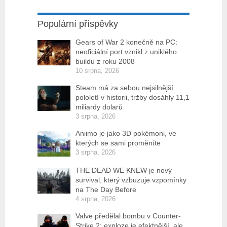
Populární příspěvky
Gears of War 2 konečně na PC:
neoficiální port vznikl z uniklého
buildu z roku 2008
10 srpna, 2026
Steam má za sebou nejsilnější
pololetí v historii, tržby dosáhly 11,1
miliardy dolarů
3 srpna, 2026
Aniimo je jako 3D pokémoni, ve
kterých se sami proměníte
3 srpna, 2026
THE DEAD WE KNEW je nový
survival, který vzbuzuje vzpomínky
na The Day Before
4 srpna, 2026
Valve předělal bombu v Counter-
Strike 2: exploze je efektnější, ale