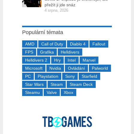
přežít ji jde snáz
4 srpna, 2026
Populární témata
AMD
Call of Duty
Diablo 4
Fallout
FPS
Grafika
Helldivers
Helldivers 2
Hry
Intel
Marvel
Microsoft
Nvidia
Ovládání
Palworld
PC
Playstation
Sony
Starfield
Star Wars
Steam
Steam Deck
Steamu
Valve
Xbox