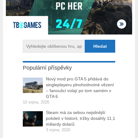
Populární příspěvky
Nový mod pro GTA 5 přidává do
singleplayeru plnohodnotné vězení
– fanoušci volají po tom samém v
GTA 6
10 srpna, 2026
Steam má za sebou nejsilnější
pololetí v historii, tržby dosáhly 11,1
miliardy dolarů
3 srpna, 2026