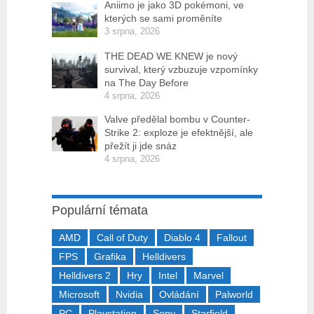
Aniimo je jako 3D pokémoni, ve
kterých se sami proměníte
3 srpna, 2026
THE DEAD WE KNEW je nový
survival, který vzbuzuje vzpomínky
na The Day Before
4 srpna, 2026
Valve předělal bombu v Counter-
Strike 2: exploze je efektnější, ale
přežít ji jde snáz
4 srpna, 2026
Populární témata
AMD
Call of Duty
Diablo 4
Fallout
FPS
Grafika
Helldivers
Helldivers 2
Hry
Intel
Marvel
Microsoft
Nvidia
Ovládání
Palworld
PC
Playstation
Sony
Starfield