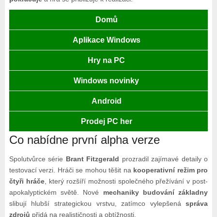
Domů
Aplikace Windows
Hry na PC
Windows novinky
Android
Prodej PC her
Co nabídne první alpha verze
Spolutvůrce série
Brant Fitzgerald
prozradil zajímavé detaily o
testovací verzi. Hráči se mohou těšit na
kooperativní režim pro
čtyři hráče
, který rozšíří možnosti společného přežívání v post-
apokalyptickém světě. Nové
mechaniky budování základny
slibují hlubší strategickou vrstvu, zatímco vylepšená
správa
zdrojů
přidá na realističnosti a obtížnosti.