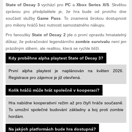
State of Decay 3
vychází pro
PC
a
Xbox Series X/S
. Skvělou
zprávou pro předplatitele je, že hra bude od prvního dne
součástí služby
Game Pass
. To znamená širokou dostupnost
pro miliony hráčů bez nutnosti samostatného nákupu.
Pro fanoušky
State of Decay 2
jde o první opravdu hmatatelný
důkaz, že pokračování legendárního
zombie survivalu
není jen
prázdným slibem, ale realitou, která se rychle blíží.
Kdy proběhne alpha playtest State of Decay 3?
První alpha playtest je naplánován na květen 2026.
Registrace pro zájemce je již otevřená.
Kolik hráčů může hrát společně v kooperaci?
Hra nabídne kooperativní režim až pro čtyři hráče současně.
To umožní společné budování základny a boj proti zombie
hordám.
Na jakých platformách bude hra dostupná?