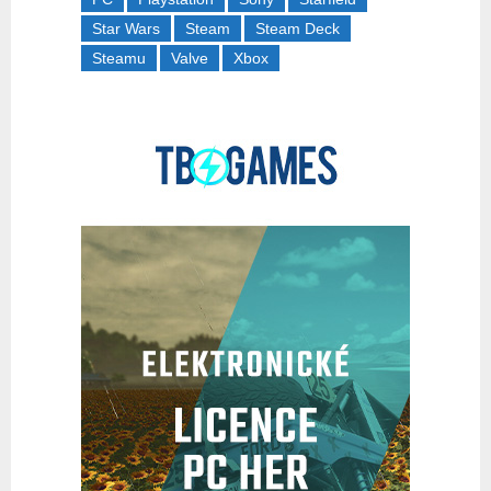
Star Wars
Steam
Steam Deck
Steamu
Valve
Xbox