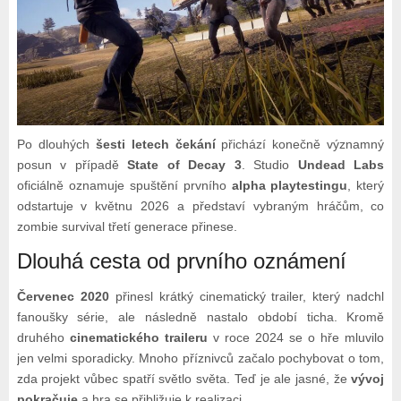
Po dlouhých
šesti letech čekání
přichází konečně významný
posun v případě
State of Decay 3
. Studio
Undead Labs
oficiálně oznamuje spuštění prvního
alpha playtestingu
, který
odstartuje v květnu 2026 a představí vybraným hráčům, co
zombie survival třetí generace přinese.
Dlouhá cesta od prvního oznámení
Červenec 2020
přinesl krátký cinematický trailer, který nadchl
fanoušky série, ale následně nastalo období ticha. Kromě
druhého
cinematického traileru
v roce 2024 se o hře mluvilo
jen velmi sporadicky. Mnoho příznivců začalo pochybovat o tom,
zda projekt vůbec spatří světlo světa. Teď je ale jasné, že
vývoj
pokračuje
a hra se přibližuje k realizaci.