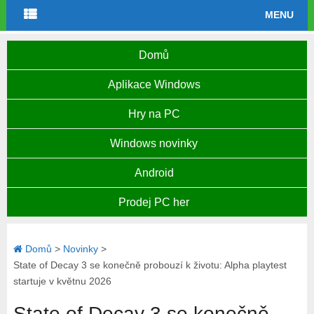
MENU
Domů
Aplikace Windows
Hry na PC
Windows novinky
Android
Prodej PC her
Domů
>
Novinky
>
State of Decay 3 se konečně probouzí k životu: Alpha playtest
startuje v květnu 2026
State of Decay 3 se konečně