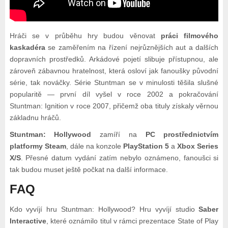
Hráči se v průběhu hry budou věnovat
práci filmového
kaskadéra
se zaměřením na řízení nejrůznějších aut a dalších
dopravních prostředků. Arkádové pojetí slibuje přístupnou, ale
zároveň zábavnou hratelnost, která osloví jak fanoušky původní
série, tak nováčky. Série Stuntman se v minulosti těšila slušné
popularitě — první díl vyšel v roce 2002 a pokračování
Stuntman: Ignition v roce 2007, přičemž oba tituly získaly věrnou
základnu hráčů.
Stuntman: Hollywood
zamíří na
PC prostřednictvím
platformy Steam
, dále na konzole
PlayStation 5
a
Xbox Series
X/S
. Přesné datum vydání zatím nebylo oznámeno, fanoušci si
tak budou muset ještě počkat na další informace.
FAQ
Kdo vyvíjí hru Stuntman: Hollywood? Hru vyvíjí studio
Saber
Interactive
, které oznámilo titul v rámci prezentace State of Play