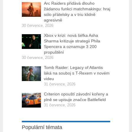
Arc Raiders přidává dlouho
žádanou funkci matchmakingu: hraj
sólo přátelsky a v triu klidně
agresivně
30 července, 2026
Xbox v krizi: nová šéfka Asha
Sharma kritizuje strategii Phila
Spencera a oznamuje 3 200
propuštění
30 července, 2026
Tomb Raider: Legacy of Atlantis
láká na souboj s T-Rexem v novém
videu
31 července, 2026
Criterion opouští závodní kořeny a
plně se upisuje značce Battlefield
31 července, 2026
Populární témata