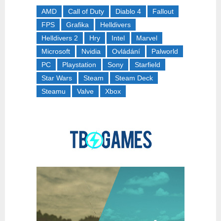
AMD
Call of Duty
Diablo 4
Fallout
FPS
Grafika
Helldivers
Helldivers 2
Hry
Intel
Marvel
Microsoft
Nvidia
Ovládání
Palworld
PC
Playstation
Sony
Starfield
Star Wars
Steam
Steam Deck
Steamu
Valve
Xbox