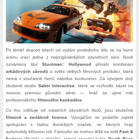
Po téměř dvaceti letech od vydání posledního dílu se na herní
scénu vrací jedna z nejoriginálnějších závodních sérií. Nově
oznámený titul
Stuntman: Hollywood
přináší kombinaci
arkádových závodů
a světa velkých filmových produkcí, která
nemá v současné herní nabídce konkurenci. Za vývojem stojí
zkušené studio
Saber Interactive
, které se rozhodlo sázet na
nosnou premisu původní série — hráč se ujme role
profesionálního
filmového kaskadéra
.
Co hru odlišuje od ostatních závodních titulů, jsou skutečné
filmové a seriálové licence
. Vývojářům se podařilo zajistit
spolupráci s řadou ikonických značek, ve kterých hrají
automobily klíčovou roli. Fanoušci se mohou těšit na svět
Fast &
Furious
(Rychle a zběsile), temné závodní kulisy
Death Race