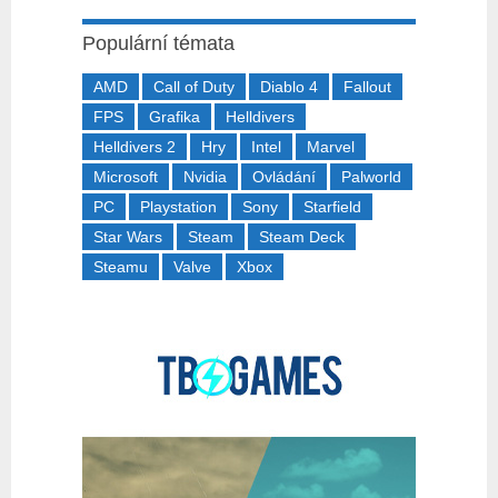
Populární témata
AMD
Call of Duty
Diablo 4
Fallout
FPS
Grafika
Helldivers
Helldivers 2
Hry
Intel
Marvel
Microsoft
Nvidia
Ovládání
Palworld
PC
Playstation
Sony
Starfield
Star Wars
Steam
Steam Deck
Steamu
Valve
Xbox