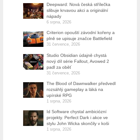
Deepward: Nová česká střílečka
slibuje krvavou akci a originální
nápady
6 srpna, 2026
Criterion opouští závodní kořeny a
plně se upisuje značce Battlefield
31 července, 2026
Studio Obsidian údajně chystá
nový díl série Fallout, Avowed 2
padl za oběť
31 července, 2026
The Blood of Dawnwalker předvedl
rozsáhlý gameplay a láká na
upírské RPG
1 srpna, 2026
Id Software chystal ambiciózní
projekty. Perfect Dark i akce ve
stylu John Wicka skončily v koši
1 srpna, 2026