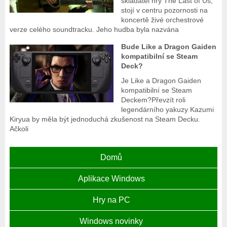
skladatel hry The Last of Us,
stojí v centru pozornosti na
koncertě živé orchestrové
verze celého soundtracku. Jeho hudba byla nazvána
Bude Like a Dragon Gaiden
kompatibilní se Steam
Deck?
Je Like a Dragon Gaiden
kompatibilní se Steam
Deckem?Převzít roli
legendárního yakuzy Kazumi
Kiryua by měla být jednoduchá zkušenost na Steam Decku.
Ačkoli
Domů
Aplikace Windows
Hry na PC
Windows novinky